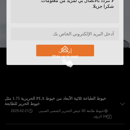
إرسال
خيوط الطباعة ثلاثية الأبعاد من خيوط PLA الحريرية 1.75 مثل
خيوط الحرير للطابعة
خيوط طابعة 3D جيش التحرير الشعبى الصينى
2025-02-21
34 الرؤى