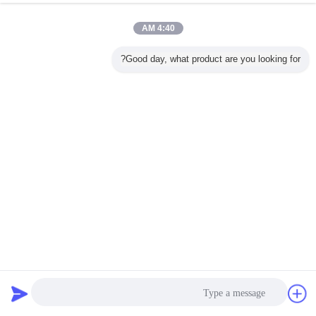
4:40 AM
Good day, what product are you looking for?
إرسال
250g جيش التحرير الشعبى الصينى إعادة الملء الشعيرة 3D
طباعة الشمع 1.75 مم
خيوط طابعة 3D جيش التحرير الشعبى الصينى
2022-08-01
22 الرؤى