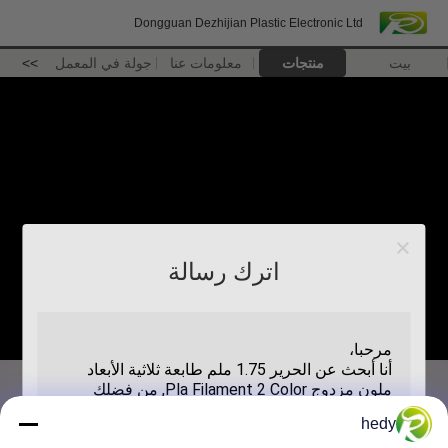
Dongguan Dezhijian Plastic Electronic Ltd
بيت
منتجات
معلومات عنا
جولة في المعمل
>>
اترك رسالة
hedy