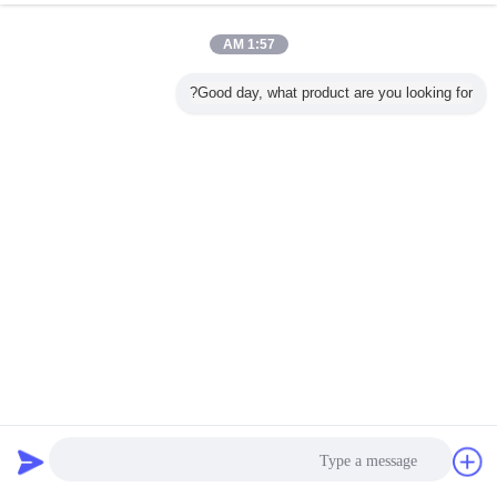
1:57 AM
Good day, what product are you looking for?
إرسال
خيوط ثلاثية الأبعاد ، خيوط pla غير لامعة ، سطح غير لامع ، نسيج
جميل
خيوط ماتي جيش التحرير الشعبى الصينى
2023-03-06
9 الرؤى