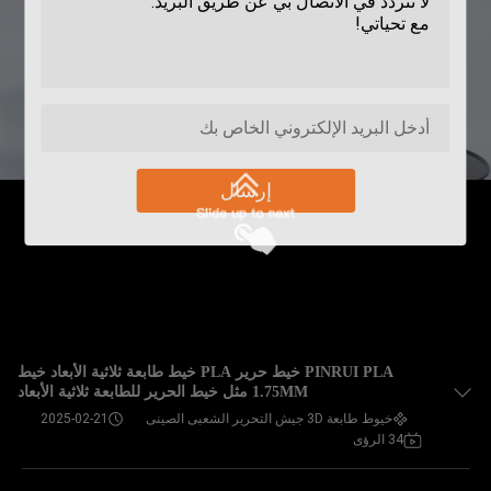
إرسال
PINRUI PLA خيط حرير PLA خيط طابعة ثلاثية الأبعاد خيط
1.75MM مثل خيط الحرير للطابعة ثلاثية الأبعاد
خيوط طابعة 3D جيش التحرير الشعبى الصينى
2025-02-21
34 الرؤى