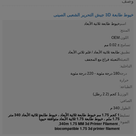
وصف
خيوط طابعة 3D جيش التحرير الشعبى الصينى
اسم
خيوط طابعة ثلاثية الأبعاد
المنتج:
اللون:
OEM
تسامح:
± 0.02 مم
تطبيق:
طابعة ثلاثية الأبعاد / قلم ثلاثي الأبعاد
التعبئة
التعبئة فراغ مع المجفف
الداخلية:
درجة
180 درجة مئوية - 220 درجة مئوية
حرارة
الطباعة:
الوزن
1 كجم (2.2 رطل)
الصافي:
الطول:
340 م
1 كجم 1.75 مم خيوط طابعة ثلاثية الأبعاد ، خيوط طابعة ثلاثية الأبعاد 340 متر
تسليط
1.75 ملم ، خيوط طابعة 1.75 ثلاثية الأبعاد متوافقة حيوياً
الضوء:
340m 1.75 MM 3d Printer Filament
,
,
biocompatible 1.75 3d printer filament