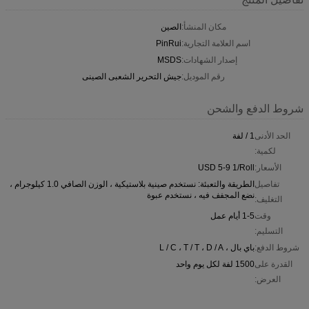
مكان المنشأ:
الصين
اسم العلامة التجارية:
PinRui
إصدار الشهادات:
MSDS
رقم الموديل:
جيش التحرير الشعبى الصينى
شروط الدفع والشحن
الحد الأدنى
1 / لفة
لكمية:
الأسعار:
USD 5-9 1/Roll
تفاصيل
الطريقة والتعبئة: نستخدم صينية بلاستيكية ، الوزن الصافي 1.0 كيلوجرام ،
نضع المجفف فيه ، نستخدم عبوة
التغليف:
وقت
1-5 أيام عمل
التسليم:
شروط الدفع:
باي بال ، L / C ، T / T ، D / A
القدرة على
1500 لفة لكل يوم واحد
العرض: