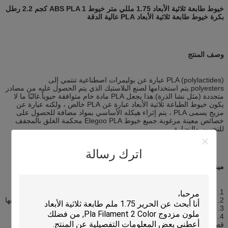
خيوط طابعة ثلاثية الأبعاد 1.75 مللي متر خيوط ABS PLA 1 كجم 2.2 رطل
بكرة خيوط طابعة ثلاثية الأبعاد PLA عالية الدقة
وصف المنتج
PLA (polylactides) عبارة عن بوليمرات اصطناعية تنتمي إلى
polyesters.يتم استخدامها لصنع البلاستيك الذي يتم الحصول عليه من مصادر
متجددة (مثل نشا الذرة).هذا يجعل PLA مادة خام متوافقة حيوياً.غالبًا ما لا
يكون خيوط الطباعة ثلاثية الأبعاد عبارة عن PLA خالص ، ولكنه عبارة عن
مزيج يسمى PLA ، يتم إثراء هيكله الأساسي بمواد مضافة للحصول على
خصائص معينة مرغوبة.جميع خيوط Elegoo PLA محكمة الغلق بالمجفف
للتخزين والنضارة.
اترك رسالة
ميزة المنتج
1. درجات حرارة البثق الموصى بها: 205 ± 15 درجة مئوية
2. درجة حرارة السرير الموصى بها: غير مطلوبة ، ولكن إذا كانت الطابعة بها
3. سرير ساخن ، 40 ± 15 درجة مئوية
4. أبعاد البكرة (تقريبًا): القطر الإجمالي 200 مم × القطر الداخلي 50 مم.
قطر الفتحة × 65 مم الارتفاع