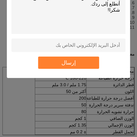
6. بكرة 1 كجم
7. القطر الحقيقي: 1.75 ملم
8. دقة الأبعاد: ± 0.03 مم
9. الكثافة: 1.25 جم / سم مكعب
10. الحجم: 0.80 لتر
11. الطول: 340 م
معلومات المنتج
إرسال
معلمة المنتج
جيش التحرير الشعبى الصينى
درجة حرارة الطباعة
180-220 ℃
قطر الدائرة
1.75 ملم / 3.0 ملم
اللون
أكثر من 50
أفضل درجة حرارة للطباعة
200
تدفئة سرير درجة الحرارة
50
حرارة تشويه الحرارة
80
الوزن الصافي
1 كجم
الوزن الإجمالي
1.35 كجم
تحمل القطر
± 0.2 مم