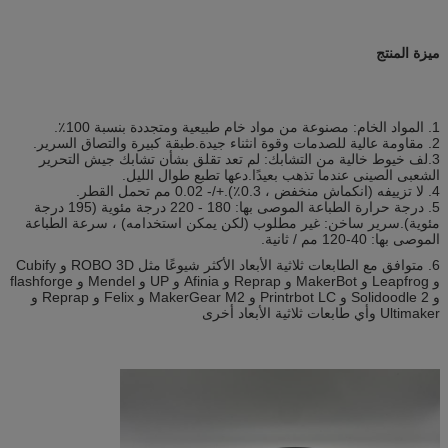
ميزة المنتج
1. المواد الخام: مصنوعة من مواد خام طبيعية ومتجددة بنسبة 100٪.
2. مقاومة عالية للصدمات وقوة انثناء جيدة.طبقة كبيرة والتصاق السرير.
3.لف خيوط خالية من التشابك: لم تعد تقلق بشأن تشابك جيش التحرير
الشعبى الصينى عندما تذهب بعيدًا.دعها تطبع طوال الليل.
4. لا تزييفه (انكماش منخفض ، 0.3٪).+/- 0.02 مم تحمل القطر.
5. درجة حرارة الطباعة الموصى بها: 180 - 220 درجة مئوية (195 درجة
مئوية).سرير ساخن: غير مطلوب (لكن يمكن استخدامه) ، سرعة الطباعة
الموصى بها: 40-120 مم / ثانية.
6. متوافق مع الطابعات ثلاثية الأبعاد الأكثر شيوعًا مثل ROBO 3D و Cubify
و Leapfrog و MakerBot و Reprap و Afinia و UP و Mendel و flashforge
و Solidoodle 2 و Printrbot LC و MakerGear M2 و Felix و Reprap و
Ultimaker وأي طابعات ثلاثية الأبعاد أخرى