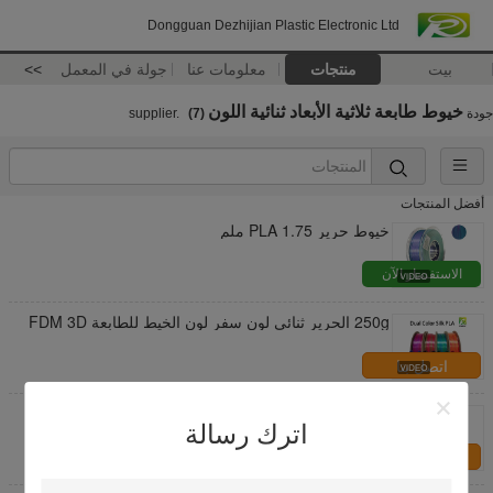
Dongguan Dezhijian Plastic Electronic Ltd
بيت
منتجات
معلومات عنا
جولة في المعمل
>>
خيوط طابعة ثلاثية الأبعاد ثنائية اللون
جودة
supplier.
(7)
أفضل المنتجات
خيوط حرير PLA 1.75 ملم
الاستفسار الآن
250g الحرير ثنائي لون سفر لون الخيط للطابعة FDM 3D
اتصل بنا
PINRUI الحرير خيط ملونين، pla 1.75mm 3D طابعة
خيط، 3D خيط
اترك رسالة
اتصل بنا