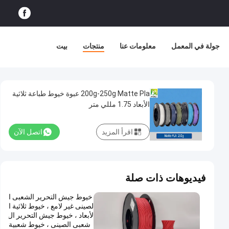
جولة في المعمل
معلومات عنا
منتجات
بيت
200g-250g Matte Pla عبوة خيوط طباعة ثلاثية
الأبعاد 1.75 مللي متر
اقرأ المزيد
اتصل الآن
فيديوهات ذات صلة
خيوط جيش التحرير الشعبى ا
لصينى غير لامع ، خيوط ثلاثية ا
لأبعاد ، خيوط جيش التحرير ال
شعبى الصينى ، خيوط شعبية