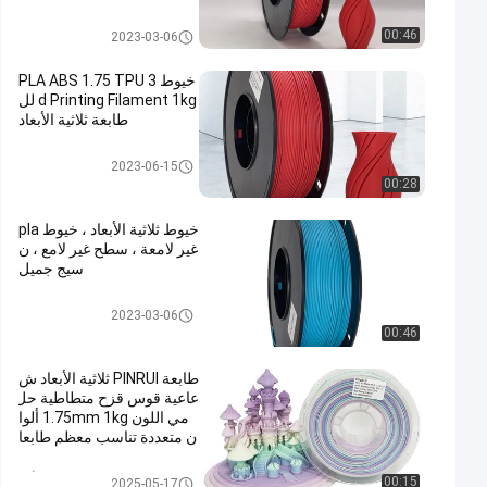
خيوط ماتي جيش التحرير الشعبى
00:46
2023-03-06
الصينى
خيوط PLA ABS 1.75 TPU 3
d Printing Filament 1kg لل
طابعة ثلاثية الأبعاد
خيوط ماتي جيش التحرير الشعبى
2023-06-15
الصينى
00:28
خيوط ثلاثية الأبعاد ، خيوط pla
غير لامعة ، سطح غير لامع ، ن
سيج جميل
خيوط ماتي جيش التحرير الشعبى
2023-03-06
الصينى
00:46
طابعة PINRUI ثلاثية الأبعاد ش
عاعية قوس قزح متطاطية حل
مي اللون 1.75mm 1kg ألوا
ن متعددة تناسب معظم طابعا
ت FDM
خيوط طابعة قوس قزح ثلاثية الأبعا
00:15
2025-05-17