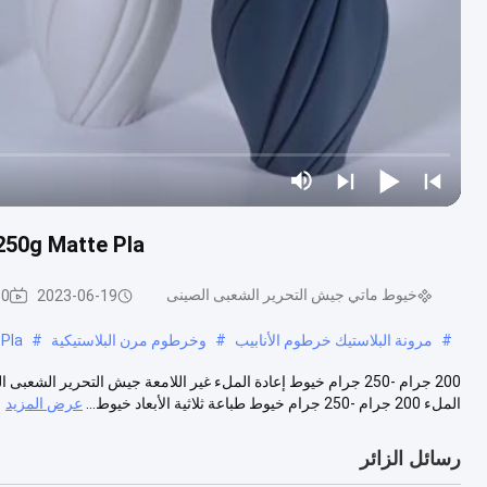
200g-250g Matte Pla عبوة خيوط طباعة ثلاثية ال
خيوط ماتي جيش التحرير الشعبى الصينى
2023-06-19
150 
#
مرونة البلاستيك خرطوم الأنابيب
#
وخرطوم مرن البلاستيكية
#
atte Pla
الملء 200 جرام -250 جرام خيوط طباعة ثلاثية الأبعاد خيوط...
عرض المزيد
رسائل الزائر