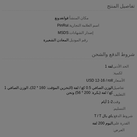
تفاصيل المنتج
مكان المنشأ:
قوانغدونغ
اسم العلامة التجارية:
PinRui
إصدار الشهادات:
MSDS
رقم الموديل:
المعادن الشعيرة
شروط الدفع والشحن
الحد الأدنى
لفة 1
لكمية:
الأسعار:
USD 12-16 / roll
تفاصيل
الوزن الصافي 0.5 كغ / لفة (التخزين المؤقت: 160 * 32)، الوزن الصافي 1
كغ / لفة (بكرة: 200 * 56) ونحن
التغليف:
وقت
1-2 أيام
التسليم:
شروط الدفع:
باي بال T / T
القدرة على
اليوم 200 لفة
العرض: