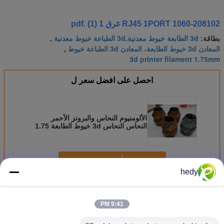
1060-208102 RJ45 1PORT غرق 1 (1) .pdf
3d الطابعة خيوط معدنية,3d الطباعة خيوط معدنية
بطاقة:
,
المعادن 3d خيوط الطابعة، المعادن 3d الطباعة خيوط
,
3d printer filament 1.75mm
احصل على افضل سعر ل
الألومنيوم النحاس والبرونز الأحمر
النحاس النحاس 3d خيوط الطابعة 1.75
ملليمتر لمعان جيدة
استمر
hedy
طابعة 3D خيوط معدنية
أكثر
9:41 PM