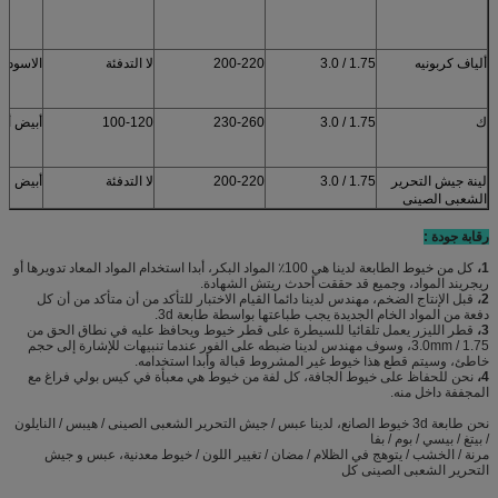
ألياف كربونيه
1.75 / 3.0
200-220
لا التدفئة
الاسود 
ك
1.75 / 3.0
230-260
100-120
أبيض أس
لينة جيش التحرير
1.75 / 3.0
200-220
لا التدفئة
أبيض
الشعبى الصينى
رقابة جودة :
1،
كل من خيوط الطابعة لدينا هي 100٪ المواد البكر، أبدا استخدام المواد المعاد تدويرها أو
ريجريند المواد، وجميع قد حققت أحدث ريتش الشهادة.
2،
قبل الإنتاج الضخم، مهندس لدينا دائما القيام الاختبار للتأكد من أن متأكد من أن كل
دفعة من المواد الخام الجديدة يجب طباعتها بواسطة طابعة 3d.
3،
قطر الليزر يعمل تلقائيا للسيطرة على قطر خيوط ويحافظ عليه في نطاق الحق من
1.75 / 3.0mm، وسوف مهندس لدينا ضبطه على الفور عندما تنبيهات للإشارة إلى حجم
خاطئ، وسيتم قطع هذا خيوط غير المشروط قبالة وأبدا استخدامه.
4،
نحن للحفاظ على خيوط الجافة، كل لفة من خيوط هي معبأة في كيس بولي فراغ مع
المجففة داخل منه.
نحن طابعة 3d خيوط الصانع، لدينا عبس / جيش التحرير الشعبى الصينى / هيبس / النايلون
/ بيتغ / بيسي / بوم / بفا
مرنة / الخشب / يتوهج في الظلام / مضان / تغيير اللون / خيوط معدنية، عبس و جيش
التحرير الشعبى الصينى كل