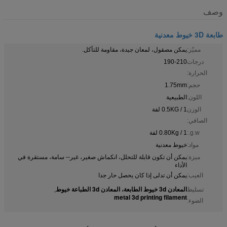
وصف
طابعة 3D خيوط معدنية
مميّز:
يمكن مصقول، لمعان جيدة، مقاومة للتآكل.
درجات
190-210
الحرارة:
حجم:
1.75mm
اللون:
الطبيعية
الوزن
0.5KG / 1 لفة
الصافي:
g.w.:
0.80Kg / 1 لفة
مواد:
خيوط معدنية
ميزة:
يمكن أن تكون قابلة للتحلل، انكماش صغير، غير-- سامة، مستقرة في
الأداء
العيب:
يمكن أن تدلى إذا كان يحصل حار جدا
المعادن 3d خيوط الطابعة، المعادن 3d الطباعة خيوط
تسليط
,
metal 3d printing filament
الضوء: