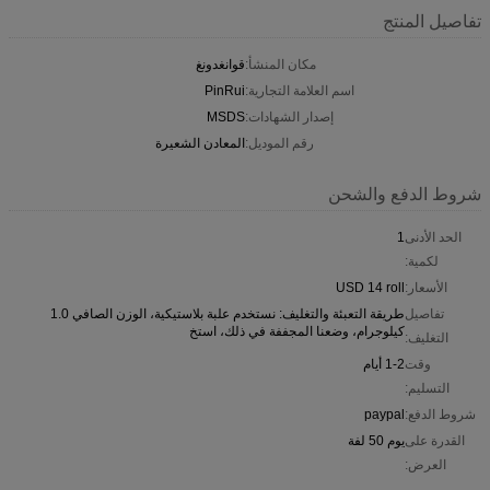
تفاصيل المنتج
مكان المنشأ:
قوانغدونغ
اسم العلامة التجارية:
PinRui
إصدار الشهادات:
MSDS
رقم الموديل:
المعادن الشعيرة
شروط الدفع والشحن
الحد الأدنى
1
لكمية:
الأسعار:
USD 14 roll
تفاصيل
طريقة التعبئة والتغليف: نستخدم علبة بلاستيكية، الوزن الصافي 1.0
كيلوجرام، وضعنا المجففة في ذلك، استخ
التغليف:
وقت
1-2 أيام
التسليم:
شروط الدفع:
paypal
القدرة على
يوم 50 لفة
العرض: