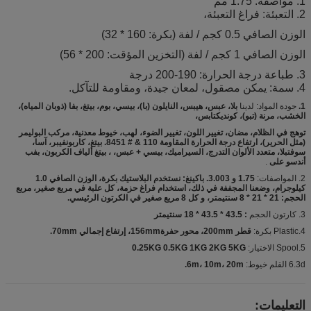
1. مواصفة: 1.75 مم
2. التعبئة: فراغ التعبئة،
الوزن الصافي 0.5 كجم / لفة (بكرة: 160 * 32)
الوزن الصافي 1 كجم / لفة (التخزين المؤقت: 200 * 56)
3. طباعة درجة الحرارة: 190-200 درجة
4. سمة: يمكن مصقول، لمعان جيدة، ومقاومة للتآكل.
1.
جودة المواد: لدينا
بلا، عبس، هيبس، النايلون (با)، بيسي، بوم، بيتغ، بفا (ذوبان المياه)،
الخشب، مرنة (تبو)، كونديكتابس،
توهج في الظلام، مضان، تغيير اللون، تغيير الضوء، لهب، خيوط معدنية، مركب البوليمر
(مثل الحرير)، ارتفاع درجة الحرارة المقاومة 110 & # 8451. بيتغ، كاربونفيبر، آسا،
سوفتبلا، متعدد الألوان التدرج، السيراميك، بيسي + عبس، ، بيتغ ألياف الكربون، بفب
أندسو على
.
2. المواصفات:
1.75 و 3.003. باكينغ: نستخدم البلاستيك بكرة، الوزن الصافي 1.0
كيلوجرام، وضعنا المجففة في ذلك، استخدام فراغ حزمة، كل علبة في مربع صغير، مربع
الحجم: 21 * 21 * 8 سنتيمتر، و كل 8 مربع صغير في الكرتون الرئيسي.
3. كارتون الحجم
: 43.5 * 43.5 * 18 سنتيمتر
4.Plastic بكرة:
قطر 200mm، محور حفرة156mm، إرتفاع إجمالي 70mm.
5.Spool الاختيار:
0.25KG 0.5KG 1KG 2KG 5KG
6.3d القلم خيوط:
6m، 10m، 20m.
التعليمات: