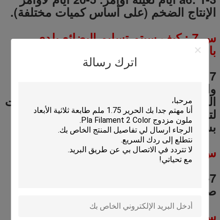
الإنتاج الضخم (على أساس كميات مختلفة).
س
7
: كيف سيتم تسليم البضائع بلدي
بالنسبة لي؟
اترك رسالة
a 7: السفينة ونحن دائما عن طريق الجو
والبحر.
في نفس الوقت، نحن نتعاون مع
الدولي يعرب مثل دل، أوبس، فيديكس، ثنت
لتمكين عملائنا الحصول على بضائعهم
بسرعة ورخيصة.
س
8
: متى سوف تتلقى السلع؟
a 8: 5-7 أيام ل النقل الجوي، 3-5 أيام ل
صريحة الدولي.
20-40 أيام للنقل البحري.
س
9
: ما هو جودة المنتج؟