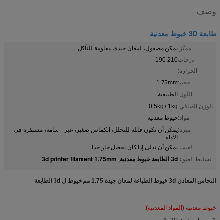
وصف
طابعة 3D خيوط معدنية
مميّز:
يمكن مصقول، لمعان جيدة، مقاومة للتآكل.
درجات
190-210
الحرارة:
حجم:
1.75mm
اللون:
الطبيعية
الوزن الصافي:
0.5kg / 1kg
مواد:
خيوط معدنية
ميزة:
يمكن أن تكون قابلة للتحلل، انكماش صغير، غير-- سامة، مستقرة في
الأداء
العيب:
يمكن أن تدلى إذا كان يحصل حار جدا
3d الطابعة خيوط معدنية
3d printer filament 1.75mm
تسليط الضوء:
,
النحاس المعادن 3d خيوط الطباعة لمعان جيدة 1.75 مم خيوط ل 3d الطابعة
خيوط معدنية (المواد المعدنية):