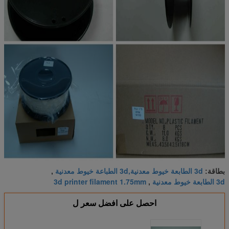
التحرير
بيتغ الكربون الألياف
1.75 / 3.0
230-250
80-100
الصينى أ
الكربون 
والقوة
مصقول،
بفب خيوط مصقولة
1.75
190-220
70 أو لا التدفئة
السهل أن
سهلة ال
3d الطابعة خيوط معدنية,3d الطباعة خيوط معدنية
بطاقة:
,
3d الطابعة خيوط معدنية
3d printer filament 1.75mm
,
احصل على افضل سعر ل