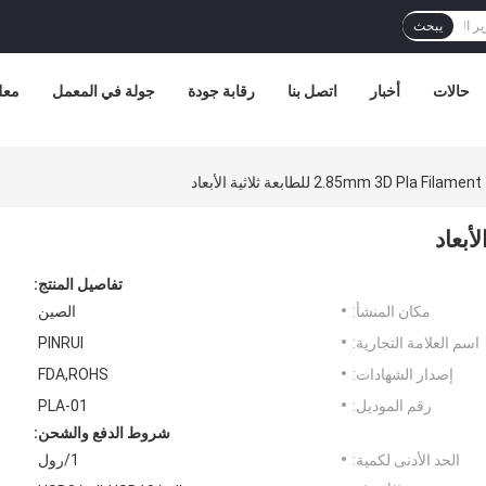
يبحث
حالات
أخبار
اتصل بنا
رقابة جودة
جولة في المعمل
معل
2.85mm 3D Pla Filament للطابعة ثلاثية الأبعاد
تفاصيل المنتج:
مكان المنشأ:
الصين
اسم العلامة التجارية:
PINRUI
إصدار الشهادات:
FDA,ROHS
رقم الموديل:
PLA-01
شروط الدفع والشحن:
الحد الأدنى لكمية:
1/رول