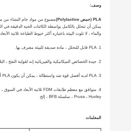
وصف:
PLA (حمض Polylactice)
مصنوع من مواد خام النشاء من مصا
يمكن أن تتحلل بالكامل بواسطة الكائنات الحية الدقيقة.في ال
والماء ، لا تلوث البيئة.باعتباره أكثر خيوط الطباعة ثلاثية الأبعاد ش
1. PLA قابل للتحلل ، مادة صديقة للبيئة معترف بها.
2. جيدة الخصائص الميكانيكية والفيزيائية.إنه لقولبة النفخ ، البلاستيك الحراري وطرق المعالجة الأخرى ، راحة المعالجة ، التطبيق واسع جدًا.
3. PLA لديه أفضل قوة شد واستطالة ، يمكن أن يكون PLA أيضًا مجموعة متنوعة من طرق المعالجة الشائعة.
Prusa ، Huxley ، سلسلة BFB ، إلخ.
المعلمات