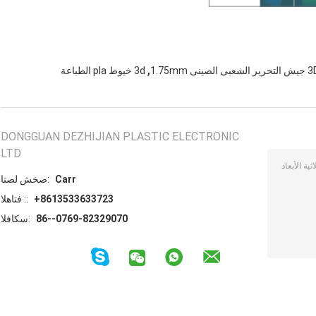
,
3d خيوط pla الطباعة
DONGGUAN DEZHIJIAN PLASTIC ELECTRONIC
LTD
Carr
اتصل شخص:
+8613533633723
الهاتف ::
86--0769-82329070
الفاكس: