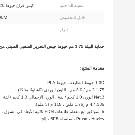
التعبئة الداخلية:
كيس فراغ خيوط ثلاثية
قابل للتخصيص:
ODM
إبراز:
حماية البيئة 1.75 مم خيوط جيش التحرير الشعبى الصينى من 100٪ مادة جيش التحرير الشعبى الصينى الخام
مقدمة المنتج:
1.3D خيوط الطابعة ، خيوط PLA
2.1.75 مم / 3.0 مم ، اللون الوردي (40 لونًا متاحًا)
3.Net الوزن 1.0 كجم / لفة ، الوزن الإجمالي 1.3 كجم / لفة
4.4.335 م (1.75 ملم) ، 115 م (3 ملم).
Prusa ، Huxley ، سلسلة BFB ، إلخ.