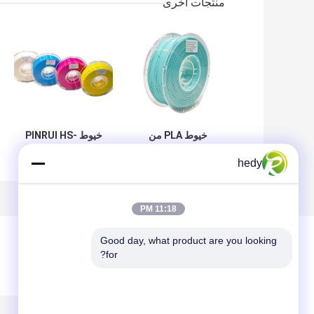
منتجات أخرى
خيوط PLA من
خيوط PINRUI HS-
PINRUI مقاس 1.75
PLA 1.75 مم عالية
hedy
مم ووزن 1 كجم
القوة للإمداد بالجملة
متوافقة مع RoHS،
250 جم / 1 كجم / 3
حبيبات خام مبثوقة
كجم / 10 كجم قضبان
مقاس 1.75 مم،
بلاستيكية للإعلانات
11:18 PM
قضبان بلاستيكية
الخارجية درجة
بوزن 1 كجم لطابعات
الحرارة
Good day, what product are you looking 
Creality 3D
for?
ترك رسالة