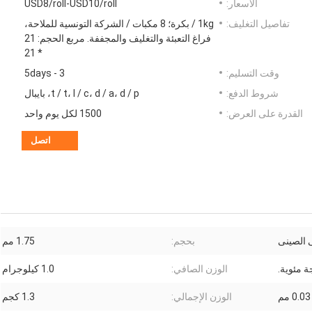
الأسعار:
USD8/roll-USD10/roll
تفاصيل التغليف:
1kg / بكرة؛ 8 مكبات / الشركة التونسية للملاحة،
فراغ التعبئة والتغليف والمجففة. مربع الحجم: 21
* 21
وقت التسليم:
3 - 5days
شروط الدفع:
t / t، l / c، d / a، d / p، بايبال
القدرة على العرض:
1500 لكل يوم واحد
اتصل
 الصينى
بحجم:
1.75 مم
الوزن الصافي:
1.0 كيلوجرام
م
الوزن الإجمالي:
1.3 كجم