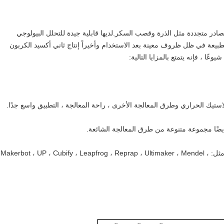
در متجددة مثل الذرة وقصب السكر.لديها قابلية جيدة للتحلل البيولوجي
طبيعة في ظل ظروف معينة بعد الاستخدام وأخيراً إنتاج ثاني أكسيد الكربون
يوعًا ، فإنه يتمتع بالمزايا التالية:
4. متوافق مع معظم طابعات FDM ثلاثية الأبعاد في السوق ، مثل: Makerbot ، UP ، Cubify ، Leapfrog ، Reprap ، Ultimaker ، Mendel ،