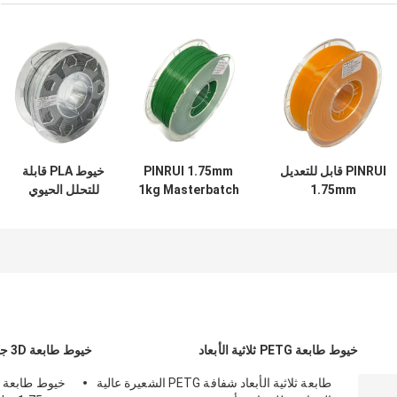
PINRUI قابل للتعديل
PINRUI 1.75mm
خيوط PLA قابلة
1.75mm
1kg Masterbatch
للتحلل الحيوي
1kg/5kg/10kg
عالية السرعة القابلة
PINRUI 1.75 مم 1
مطبع ثلاثي الأبعاد
للتعديل خدمة
كجم قابلة للتخصيص
عالي السرعة
التشكيل الشخصية
لـ Creality قضبان
بلاستيكية حبيبات خام
ممتدة بكرة قضبان
بلاستيكية
خيوط طابعة PETG ثلاثية الأبعاد
خيوط طابعة 3D جيش التحرير الشعبى الصينى
طابعة ثلاثية الأبعاد شفافة PETG الشعيرة عالية