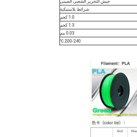
جيش التحرير الشعبى الصينى
شرائط بلاستيكية
1.0 كجم
1.3 كجم
0.03 مم
200-240 ℃