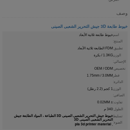
وصف
خيوط طابعة 3D جيش التحرير الشعبى الصينى
اسم
خيوط طابعة ثلاثية الأبعاد
المنتج:
تطبيق:
FDM الطابعة ثلاثية الأبعاد
الوزن
1.3KG / بكرة
الإجمالي:
تخصيص:
OEM / ODM
قطر
1.75mm / 3.0MM
الدائرة:
الوزن
1 كجم (2.2 رطل)
الصافي:
تفاوت:
± 0.02MM
الطول:
340 م
خيوط جيش التحرير الشعبى الصينى 3D الطباعة ، المواد الطابعة جيش
تسليط
التحرير الشعبى الصينى 3D
الضوء:
pla 3d printer material
,