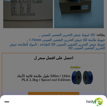
3D خيوط جيش التحرير الشعبى الصينى
بطاقة:
,
خيوط طابعة 3D جيش التحرير الشعبى الصينى 1.75mm
,
خيوط جيش التحرير الشعبى الصينى 3D الطباعة ، المواد الطابعة جيش
التحرير الشعبى الصينى 3D
احصل على افضل سعر ل
335m / 132m طول طابعة ثلاثية الأبعاد
PLA 1.3kg / Spool ool 0.02mm
Tolerance
استمر
hedy