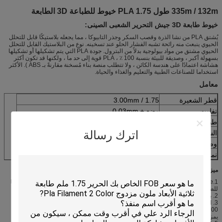
335m / 132m طول PLA 1.75 خيوط للطباعة 3D الطابعة
خيوط طابعة 3D جيش التحرير الشعبى الصينى:
يُشتق PLA من نشا الذرة وقصب السكر وجذر التابيوكا ، مما يجعله بلاستيكًا قابل للتحلل
الحيوي ينبعث منه رائحة تشبه الفشار الحلو عند تسخينه. نوع من البلاستيك القابل للتحلل
الحيوي مشتق من مواد بيولوجية بدلاً من البترول. جودة PLA التي يتم تشكيلها أو تشكيلها
بسهولة أكبر ، وصديقة للبيئة بنسبة 100 ٪ ، PLA قوية إلى حد ما ، ولكنها قد تكون أكثر
هشاشة اعتمادًا على هندسة الكائن ، ولا تتطلب منصة بناء مُسخنة مقارنةً بـ ABS ). الأكثر
استخداما للصناعات الطبية والتعليم والغذاء والحياة.
معامل
قطر الشعيرة
1.75 / 3.00mm
تفاوت
وضع ± 0.03mm
طباعة درجة الحرارة
190-210 ℃
اترك رسالة
السرير temp
اختياري أو 40-60 ℃
وضع السرير
اخفاء الصنبور أو الشريط الحراري المقاوم للحرارة
نماذج قابلة للتطبيق
طابعة ثلاثية الأبعاد FDM
ميزة المنتج:
1.Made من الدرجة الخام بنسبة 100 ٪ على أساس المواد الخام البكر المصممة خصيصا
للطباعة 3D.
2. بالتأكيد لا إضافات أو المعدلات! (لماذا هذا مهم؟ اقرأ المزيد لأسفل)
3. السلس للغاية ومتسقة.
4.100 ٪ أقوى من جيش التحرير الشعبى الصينى القياسي وحتى أقوى بكثير من معظم
يمزج "PLA +"!