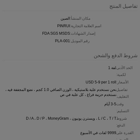
تفاصيل المنتج
مكان المنشأ:
الصين
اسم العلامة التجارية:
PINRUI
إصدار الشهادات:
FDA SGS MSDS
رقم الموديل:
PLA-001
شروط الدفع والشحن
الحد الأدنى
لفة 1
لكمية:
الأسعار:
USD 5-9 per 1 roll
تفاصيل
نحن نستخدم علبة بلاستيكية ، الوزن الصافي 1.0 كجم ، نضع المجففة فيه ،
نستخدم حزمة فراغ ، كل علبة في ص
التغليف:
وقت
3-5 أيام
التسليم:
شروط
L / C ، T / T ، ويسترن يونيون ، D / A ، D / P ، MoneyGram
الدفع:
القدرة على
9999 لفات في الأسبوع
العرض: