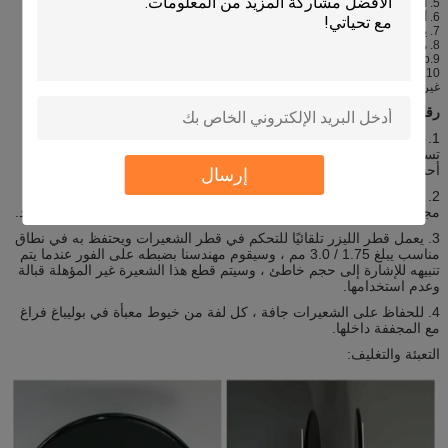
5. الشعيرة غير هشة تمامًا ولن تنفجر أو تنكسر في أي وقت قبل الطباعة أو بعدها.
6. أسرع التبلور ، وتحسين أداء الجسر والانتهاء الكلي.
7. يسمح لسرعات الطباعة أسرع.
8. مثالية لطباعة عالية الدقة و التفاصيل الصغيرة.
9.Warp مجانا مع التصاق لوحة بناء جيدة.
10. تحسين الخواص الميكانيكية. (انظر البيانات التقنية أدناه)
غير سامة. آمن للاستخدام في البيئات المنزلية والمكاتب والمدارس.
رقابة جودة:
1. جميع خيوط الطابعة ثلاثية الأبعاد هي مواد عذراء بنسبة 100٪ ، ولا
تستخدم أبدًا مواد معاد تدويرها أو مواد رجعة ، وقد حصلت جميعها على
أحدث شهادة.
إرسال
2. قبل الإنتاج الضخم ، يقوم مهندسنا دائمًا بإجراء الاختبار للتأكد من أن كل
مجموعة من المواد الخام الجديدة يجب طباعتها بواسطة طابعة ثلاثية الأبعاد.
3. يعمل قطر الليزر تلقائيًا للتحكم في قطر الشعيرات ويحتفظ به في نطاق
مناسب يبلغ 1.75 / 3.0 مم ، وسيقوم مهندسنا بضبطه على الفور عندما يتم
تنبيهه للإشارة إلى حجم خاطئ ، وسيتم قطع هذا الشعيرة غير المؤهلة قبالة
وعدم استخدامها.
4. للحفاظ على الشعيرات جافة ، كل لفة من خيوط معبأة في بوليباغ فراغ
مع المجففة داخلها.
التعبئة والتغليف: