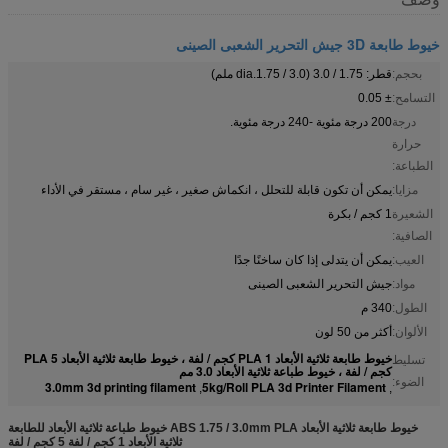
خيوط طابعة 3D جيش التحرير الشعبى الصينى
بحجم:
قطر: 1.75 / 3.0 (dia.1.75 / 3.0 ملم)
التسامح:
± 0.05
درجة
200 درجة مئوية -240 درجة مئوية.
حرارة
الطباعة:
مزايا:
يمكن أن تكون قابلة للتحلل ، انكماش صغير ، غير سام ، مستقر في الأداء
الشعيرة
1 كجم / بكرة
الصافية:
العيب:
يمكن أن يتدلى إذا كان ساخنًا جدًا
مواد:
جيش التحرير الشعبى الصينى
الطول:
340 م
الألوان:
أكثر من 50 لون
خيوط طابعة ثلاثية الأبعاد PLA 1 كجم / لفة ، خيوط طابعة ثلاثية الأبعاد PLA 5
تسليط
كجم / لفة ، خيوط طباعة ثلاثية الأبعاد 3.0 مم
الضوء:
3.0mm 3d printing filament
5kg/Roll PLA 3d Printer Filament
,
,
خيوط طابعة ثلاثية الأبعاد ABS 1.75 / 3.0mm PLA خيوط طباعة ثلاثية الأبعاد للطابعة
ثلاثية الأبعاد 1 كجم / لفة 5 كجم / لفة