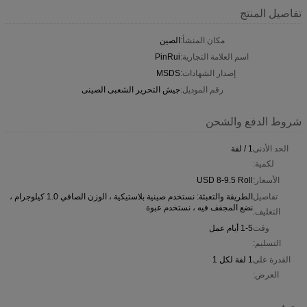
تفاصيل المنتج
مكان المنشأ:
الصين
اسم العلامة التجارية:
PinRui
إصدار الشهادات:
MSDS
رقم الموديل:
جيش التحرير الشعبى الصينى
شروط الدفع والشحن
الحد الأدنى
1 / لفة
لكمية:
الأسعار:
USD 8-9.5 Roll
تفاصيل
الطريقة والتعبئة: نستخدم صينية بلاستيكية ، الوزن الصافي 1.0 كيلوجرام ،
نضع المجفف فيه ، نستخدم عبوة
التغليف:
وقت
1-5 أيام عمل
التسليم:
القدرة على
1 لفة لكل 1
العرض:
وصف