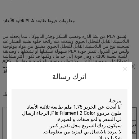
معلومات خيوط طابعة PLA ثلاثية الأبعاد:
يُشتق PLA من نشا الذرة وقصب السكر وجذر التابيوكا ، مما يجعله من
البلاستيك القابل للتحلل الحيوي وينبعث منه رائحة حلوة تشبه الفشار عند
تسخينه.نوع من البلاستيك القابل للتحلل الحيوي مشتق من مواد بيولوجية
وليس من البترول.تتميز جودة PLA بسهولة تشكيلها أو تشكيلها ، وصديقة
للبيئة بنسبة 100٪ ، وهي قوية إلى حد ما ، ولكنها قد تكون أكثر هشاشة
اعتمادًا على هندسة الكائن ، ولا تتطلب منصة بناء مُسخنة مقارنةً بـ ABS
(على الرغم من أنه يمكن أن تكون مفيدة الأكثر استخدامًا في مجالات الطب
والتعليم والأغذية وصناعة الحياة.
اترك رسالة
معامل
قطر الشعيرة
1.75 / 3.00 ملم
تسامح
± 0.03 مم
درجة حرارة الطباعة
190-210 ℃
درجة حرارة السرير
اختياري أو 40-60 درجة مئوية
إعداد السرير
اخفاء الصنبور أو الشريط الحراري المقاوم للحرارة