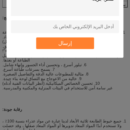
نماذج قابلة للتطبيق
FDM— طابعة ثلاثية الأبعاد
ميزة المنتج:
1. مصنوعة من مواد خام نباتية 100٪ عالية الجودة مصممة خصيصًا للطباعة
ثلاثية الأبعاد.
2. إطلاقا لا إضافات أو معدّلات!(لماذا هذا مهم؟ اقرأ المزيد في الأسفل)
إرسال
3. سلس للغاية ومتسق.
4.100٪ أقوى من PLA القياسي وأقوى بكثير من معظم خلطات "PLA +"!
5 إن الفتيل غير قابل للكسر تمامًا ولن ينكسر أو ينكسر في أي وقت قبل
الطباعة أو بعدها.
6. تبلور أسرع ، وتحسين أداء الجسور وإنهاء شامل.
7. يسمح بسرعات طباعة أسرع.
8. مثالية للمطبوعات عالية الدقة والتفاصيل الصغيرة.
9. خالية من الاعوجاج مع التصاق لوحة بناء جيدة.
10. تحسين الخصائص الميكانيكية.(انظر البيانات الفنية أدناه)
غير سامة.آمن للاستخدام في البيئات المنزلية والمكتبية والمدرسية.
رقابة جودة:
1. جميع خيوط الطابعة ثلاثية الأبعاد لدينا عبارة عن مواد عذراء بنسبة 100٪ ،
ولا تستخدم أبدًا المواد المعاد تدويرها أو المواد المعاد صقلها ، وقد حصلت