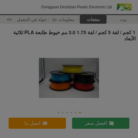
Dongguan Dezhijian Plastic Electronic Ltd
بيت
منتجات
معلومات عنا
جولة في المعمل
>>
1 كجم / لفة 5 كجم / لفة 1.75 3.0 مم خيوط طابعة PLA ثلاثية
الأبعاد
افضل سعر
اتصل بنا