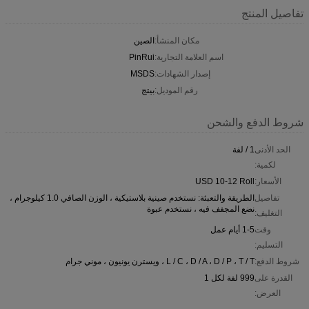
تفاصيل المنتج
مكان المنشأ:
الصين
اسم العلامة التجارية:
PinRui
إصدار الشهادات:
MSDS
رقم الموديل:
بيتج
شروط الدفع والشحن
الحد الأدنى
1 / لفة
لكمية:
الأسعار:
USD 10-12 Roll
تفاصيل
الطريقة والتعبئة: نستخدم صينية بلاستيكية ، الوزن الصافي 1.0 كيلوجرام ،
نضع المجفف فيه ، نستخدم عبوة
التغليف:
وقت
1-5 أيام عمل
التسليم:
شروط الدفع:
L / C ، D / A ، D / P ، T / T ، ويسترن يونيون ، موني جرام
القدرة على
999 لفة لكل 1
العرض: