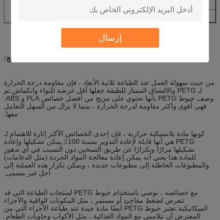
مواد
PETG (بولي إيثيلين تيريفتالات جلايكول معدل)
رقم القطعة
PinRui-petg
إرسال
ميزة المنتج:
من حيث سهولة العمل عند الطباعة ثلاثية الأبعاد ، فإن مقاومة درجة الحرارة
لـ PETG والالتصاق الممتاز للطبقة جعلها أقل عرضة للتواء وانكماش.تم
وصف خيوط PETG بأنها تحتوي على مزيج من أفضل خصائص PLA و ABS:
فهي أقوى وأكثر مقاومة لدرجة الحرارة ، بينما لا يزال من السهل التعامل
معها.
كونها مادة بلاستيكية حرارية ، فإن إحدى الخصائص الأكثر إثارة للاهتمام لـ
PETG هي أنها قابلة لإعادة التدوير بنسبة 100٪.يمكن تشكيلها وإعادة
تشكيلها مرارًا وتكرارًا عن طريق التسخين دون التسبب في أي تدهور
للمادة.هذا يعني أنه يمكن إعادة معالجة المواد الخردة (مثل الدعامات)
والمطبوعات الخاطئة إلى مطبوعات جديدة ، ويمكن تكرار هذه العملية إلى
أجل غير مسمى.
مع خصائصه ، نوصي باستخدام خيوط PETG لمنتجات الطباعة التي قد
تتعرض لضغط مفاجئ أو مستمر ، مثل المكونات الواقية والأجزاء
الميكانيكية.تعتبر خيوط PETG أيضًا مادة جيدة عند طباعة الأجزاء التي من
المفترض أن تتلامس مع المواد الغذائية ، مثل الأكواب وحاويات الطعام.