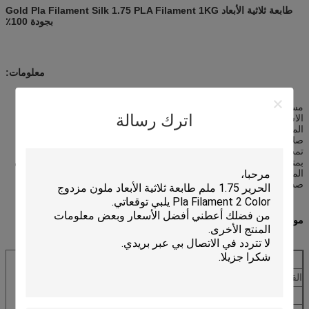
طابعة ثلاثية الأبعاد Gold Pla Filament Silk 1.75 PLA Filament 1KG
بجودة 100٪
معلومات:
مستهلكات PLA هي طباعة ثلاثية الأبعاد ميسورة التكلفة وموثوقة وسهلة
اترك رسالة
الاستخدام قابلة للاستهلاك لجميع الطابعات ثلاثية الأبعاد الرئيسية.أنتجت مع
المواد الخام عالية الجودة ، تعمل تعديلات العملية والصياغة على تحسين
صلابة وسيولة المنتج.الخام
تمت الموافقة على المواد من قِبل إدارة الأغذية والعقاقير (FDA) ، وتفي
بمتطلبات درجة ملامسة الطعام ، وهي قابلة للتحلل بالكامل ، وبالتالي فإن
المواد الاستهلاكية
صديقة للبيئة وآمنة.
مواصفات المنتج
اللون
أزرق
القطر الخارجي
1.75 ملم ملم
وزن السلعة
2.20 جنيه