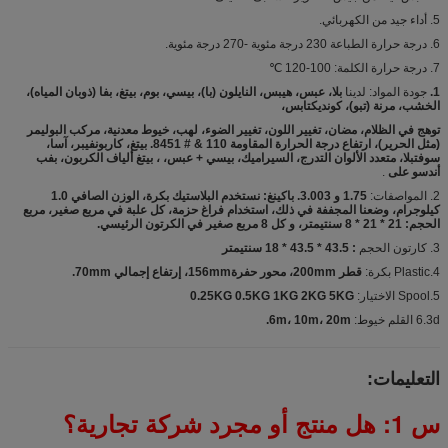
5. أداء جيد من الكهربائي.
6. درجة حرارة الطباعة 230 درجة مئوية -270 درجة مئوية.
7. درجة حرارة الكلمة: 100-120 ℃
1.
جودة المواد: لدينا
بلا، عبس، هيبس، النايلون (با)، بيسي، بوم، بيتغ، بفا (ذوبان المياه)،
الخشب، مرنة (تبو)، كونديكتابس،
توهج في الظلام، مضان، تغيير اللون، تغيير الضوء، لهب، خيوط معدنية، مركب البوليمر
(مثل الحرير)، ارتفاع درجة الحرارة المقاومة 110 & # 8451. بيتغ، كاربونفيبر، آسا،
سوفتبلا، متعدد الألوان التدرج، السيراميك، بيسي + عبس، ، بيتغ ألياف الكربون، بفب
أندسو على
.
2. المواصفات:
1.75 و 3.003. باكينغ: نستخدم البلاستيك بكرة، الوزن الصافي 1.0
كيلوجرام، وضعنا المجففة في ذلك، استخدام فراغ حزمة، كل علبة في مربع صغير، مربع
الحجم: 21 * 21 * 8 سنتيمتر، و كل 8 مربع صغير في الكرتون الرئيسي.
3. كارتون الحجم
: 43.5 * 43.5 * 18 سنتيمتر
4.Plastic بكرة:
قطر 200mm، محور حفرة156mm، إرتفاع إجمالي 70mm.
5.Spool الاختيار:
0.25KG 0.5KG 1KG 2KG 5KG
6.3d القلم خيوط:
6m، 10m، 20m.
التعليمات:
س 1: هل منتج أو مجرد شركة تجارية؟