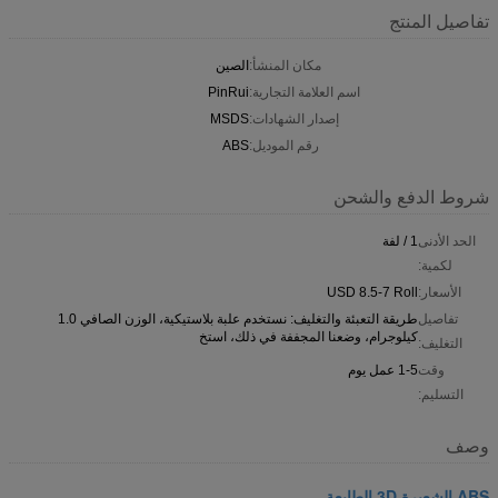
تفاصيل المنتج
مكان المنشأ:
الصين
اسم العلامة التجارية:
PinRui
إصدار الشهادات:
MSDS
رقم الموديل:
ABS
شروط الدفع والشحن
الحد الأدنى
1 / لفة
لكمية:
الأسعار:
USD 8.5-7 Roll
تفاصيل
طريقة التعبئة والتغليف: نستخدم علبة بلاستيكية، الوزن الصافي 1.0
كيلوجرام، وضعنا المجففة في ذلك، استخ
التغليف:
وقت
1-5 عمل يوم
التسليم:
وصف
ABS الشعيرة 3D الطابعة