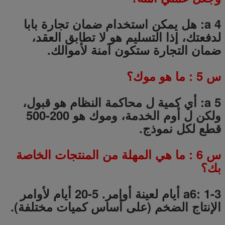
a 4: هل يمكن استخدام ضمان تجارة بابا
لدفعتك، إذا التسليم هو لا تطابق العقد،
ضمان التجارة ستكون آمنة لأموالك.
س
5
: ما هو موك؟
a 5: أي كمية ل محاكمة النظام هو قبول،
ولكن ل أوم الخدمة، وموك هو 200-500
قطع لكل نموذج.
س
6
: ما هي المهلة من المنتجات الخاصة
بك؟
a6: 1-3 أيام لعينة أوامر.
5-20
أيام لأوامر
الإنتاج الضخم (على أساس كميات مختلفة).