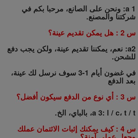
a 1: ونحن على الصانع، مرحبا بكم في
شركتنا والمصنع.
س
2
: هل يمكن تقديم عينة؟
a2: نعم، يمكننا تقديم عينة، ولكن يجب دفع
للشحن.
في غضون أيام 1-3 سوف نرسل لك عينة،
بعد الدفع
س
3
: أي نوع من الدفع سيكون أفضل؟
a 3: l / c، t / t، بالباي، الخ.
س
4
: كيف يمكنك إثبات الائتمان عملك
وجعل عملي آمنة؟