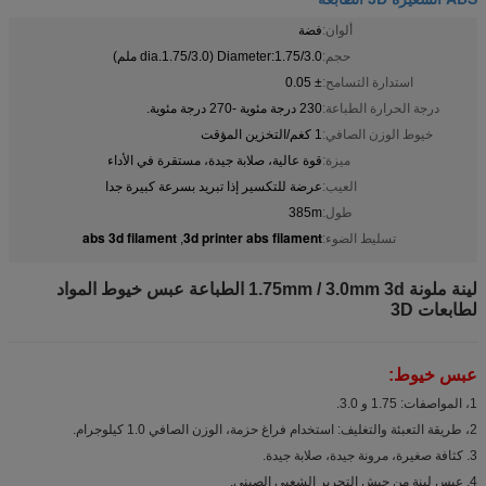
ألوان:
فضة
حجم:
Diameter:1.75/3.0 (dia.1.75/3.0 ملم)
استدارة التسامح:
± 0.05
درجة الحرارة الطباعة:
230 درجة مئوية -270 درجة مئوية.
خيوط الوزن الصافي:
1 كغم/التخزين المؤقت
ميزة:
قوة عالية، صلابة جيدة، مستقرة في الأداء
العيب:
عرضة للتكسير إذا تبريد بسرعة كبيرة جدا
طول:
385m
abs 3d filament
3d printer abs filament
تسليط الضوء:
,
لينة ملونة 1.75mm / 3.0mm 3d الطباعة عبس خيوط المواد
لطابعات 3D
عبس خيوط:
1، المواصفات: 1.75 و 3.0.
2، طريقة التعبئة والتغليف: استخدام فراغ حزمة، الوزن الصافي 1.0 كيلوجرام.
3. كثافة صغيرة، مرونة جيدة، صلابة جيدة.
4. عبس لينة من جيش التحرير الشعبى الصينى.