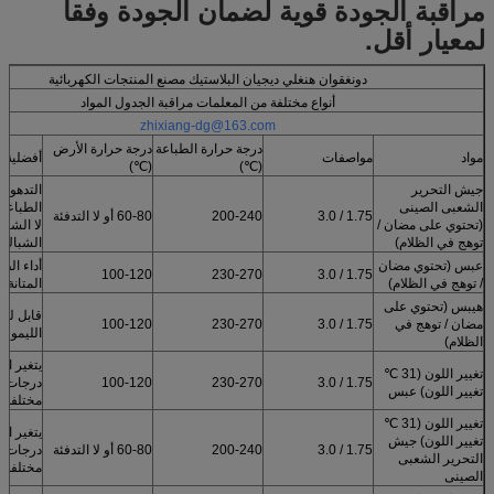
مراقبة الجودة قوية لضمان الجودة وفقا
لمعيار أقل.
دونغقوان هنغلي ديجيان البلاستيك مصنع المنتجات الكهربائية
أنواع مختلفة من المعلمات مراقبة الجدول المواد
zhixiang-dg@163.com
درجة حرارة الطباعة
درجة حرارة الأرض
مواد
مواصفات
أفضلية
(℃)
(℃)
جيش التحرير
التدهور 
الشعبى الصينى
الطباعة 
1.75 / 3.0
200-240
60-80 أو لا التدفئة
(تحتوي على مضان /
لا الشب
توهج في الظلام)
الشباك
عبس (تحتوي مضان
أداء الطل
100-120
230-270
1.75 / 3.0
/ توهج في الظلام)
المتانة
هيبس (تحتوي على
قابل للذ
مضان / توهج في
1.75 / 3.0
230-270
100-120
الليمون
الظلام)
يتغير ال
تغيير اللون (31 ℃
1.75 / 3.0
230-270
100-120
درجات ح
تغيير اللون) عبس
مختلفة
تغيير اللون (31 ℃
يتغير ال
تغيير اللون) جيش
1.75 / 3.0
200-240
60-80 أو لا التدفئة
درجات ح
التحرير الشعبى
مختلفة
الصينى