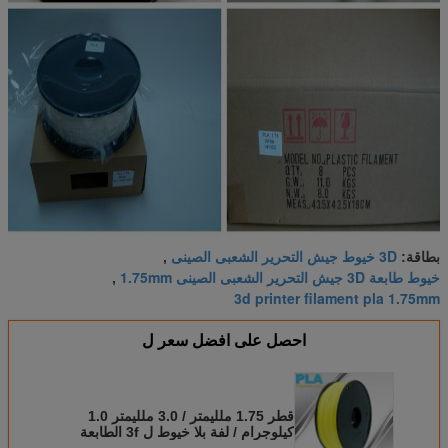
3D خيوط جيش التحرير الشعبى الصينى
بطاقة:
,
خيوط طابعة 3D جيش التحرير الشعبى الصينى 1.75mm
,
3d printer filament pla 1.75mm
احصل على افضل سعر ل
قطر 1.75 ملليمتر / 3.0 ملليمتر 1.0
كيلوجرام / لفة بلا خيوط ل 3f الطابعة
في المخزون