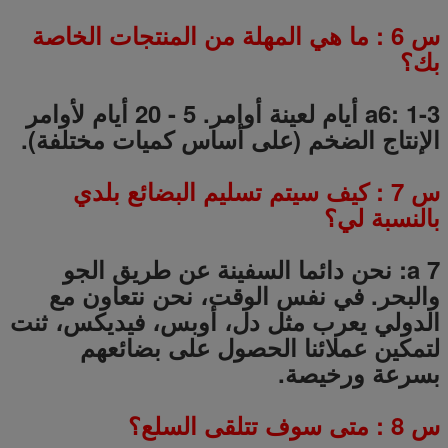
س
6
: ما هي المهلة من المنتجات الخاصة
بك؟
a6: 1-3 أيام لعينة أوامر.
5
-
20
أيام لأوامر
الإنتاج الضخم (على أساس كميات مختلفة).
س
7
: كيف سيتم تسليم البضائع بلدي
بالنسبة لي؟
a 7: نحن دائما السفينة عن طريق الجو
والبحر.
في نفس الوقت، نحن نتعاون مع
الدولي يعرب مثل دل، أوبس، فيديكس، ثنت
لتمكين عملائنا الحصول على بضائعهم
بسرعة ورخيصة.
س
8
: متى سوف تتلقى السلع؟