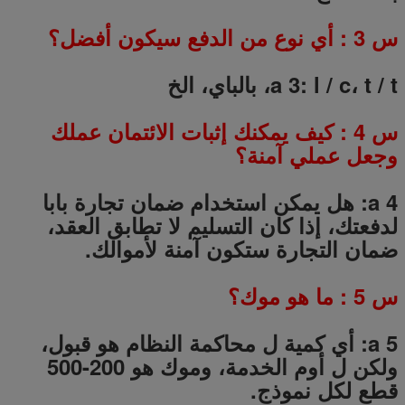
س
3
: أي نوع من الدفع سيكون أفضل؟
a 3: l / c، t / t، بالباي، الخ
س
4
: كيف يمكنك إثبات الائتمان عملك
وجعل عملي آمنة؟
a 4: هل يمكن استخدام ضمان تجارة بابا
لدفعتك، إذا كان التسليم لا تطابق العقد،
ضمان التجارة ستكون آمنة لأموالك.
س
5
: ما هو موك؟
a 5: أي كمية ل محاكمة النظام هو قبول،
ولكن ل أوم الخدمة، وموك هو 200-500
قطع لكل نموذج.