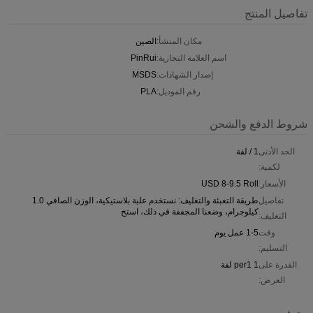
تفاصيل المنتج
مكان المنشأ:
الصين
اسم العلامة التجارية:
PinRui
إصدار الشهادات:
MSDS
رقم الموديل:
PLA
شروط الدفع والشحن
الحد الأدنى
1 / لفة
لكمية:
الأسعار:
USD 8-9.5 Roll
تفاصيل
طريقة التعبئة والتغليف: نستخدم علبة بلاستيكية، الوزن الصافي 1.0
كيلوجرام، وضعنا المجففة في ذلك، استخ
التغليف:
وقت
1-5 عمل يوم
التسليم:
القدرة على
1 per1 لفة
العرض:
وصف