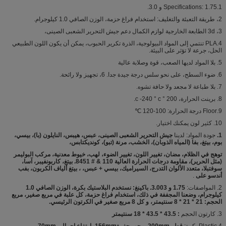
1.Specifications: 1.75 و 3.0.
2، طريقة التعبئة والتغليف: استخدام فراغ حزمة، الوزن الصافي 1.0 كيلوجرام.
3، 3d الطابعة الخارجية لوازم الكمال دعم جيش التحرير الشعبى الصينى،
4.PLA تنتمي إلى المواد البيولوجية، الذرة تكرير الحبوب، يمكن أن يكون اللون الطبيعي
الحل، جرعة لا تؤثر على البيئة.
5. بلا المواد لديها الصعب، قوة وصلابة عالية
6. ضوء السطح، على نحو سلس درجة جيدة جدا. 6، تجهيز ولا رائحة.
7. بلا طباعة لا مجعد ولا حافة تشوه.
8. برينت الحرارة، 200 ° c -240 ° c.
9.Floor درجة الحرارة: 100-120 ℃
10. كثير لون يمكنك اختيار.
1.
جودة المواد: لدينا
جيش التحرير الشعبى الصينى، عبس، هيبس، النايلون (با)، بيسي،
بوم، بيتغ، بفا (المياه الذوبان)، الخشب، مرنة (تبو)، كونديكتابس،
توهج في الظلام، مضان، تغيير اللون، تغيير الضوء، لهب، خيوط معدنية، مركب البوليمر
(مثل الحرير)، مقاومة درجات الحرارة العالية 110 & # 8451. بيتغ، كاربونفيبر، آسا،
سوفتبلا، متعدد الألوان التدرج، السيراميك، بيسي + عبس، ، بيتغ ألياف الكربون، بفب
أندسو على
.
2. المواصفات:
1.75 و 3.003. باكينغ: نستخدم البلاستيك بكرة، الوزن الصافي 1.0
كيلوجرام، وضعنا المجففة في ذلك، استخدام فراغ حزمة، كل علبة في مربع صغير، مربع
الحجم: 21 * 21 * 8 سنتيمتر، و كل 8 مربع صغير في الكرتون الرئيسي.
3. كارتون الحجم
: 43.5 * 43.5 * 18 سنتيمتر
4.Plastic بكرة:
قطر 200mm، محور حفرة156mm، ارتفاع إجمالي 70mm.