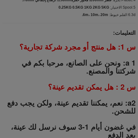
5.Spool الاختيار:
0.25KG 0.5KG 1KG 2KG 5KG
6.3d القلم خيوط:
6m، 10m، 20m.
التعليمات:
س 1: هل منتج أو مجرد شركة تجارية؟
a 1: ونحن على الصانع، مرحبا بكم في
شركتنا والمصنع.
س
2
: هل يمكن تقديم عينة؟
a2: نعم، يمكننا تقديم عينة، ولكن يجب دفع
للشحن.
في غضون أيام 1-3 سوف نرسل لك عينة،
بعد الدفع