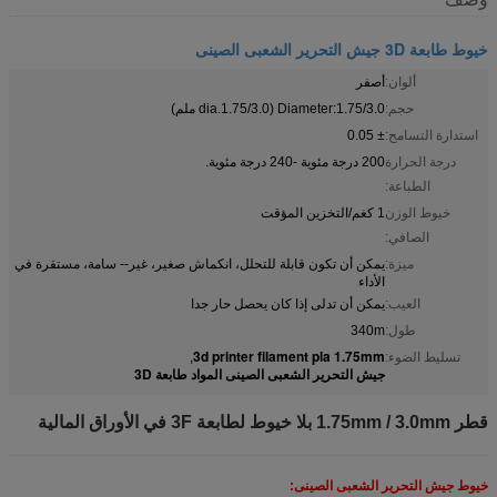
خيوط طابعة 3D جيش التحرير الشعبى الصينى
ألوان:
أصفر
حجم:
Diameter:1.75/3.0 (dia.1.75/3.0 ملم)
استدارة التسامح:
± 0.05
درجة الحرارة
200 درجة مئوية -240 درجة مئوية.
الطباعة:
خيوط الوزن
1 كغم/التخزين المؤقت
الصافي:
ميزة:
يمكن أن تكون قابلة للتحلل، انكماش صغير، غير-- سامة، مستقرة في
الأداء
العيب:
يمكن أن تدلى إذا كان يحصل حار جدا
طول:
340m
3d printer filament pla 1.75mm
تسليط الضوء:
,
جيش التحرير الشعبى الصينى المواد طابعة 3D
قطر 1.75mm / 3.0mm بلا خيوط لطابعة 3F في الأوراق المالية
خيوط جيش التحرير الشعبى الصينى: