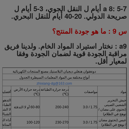
a 8: 5-7 أيام ل النقل الجوي، 3-5 أيام ل
صريحة الدولي.
20-40 أيام للنقل البحري.
س
9
: ما هو جودة المنتج؟
a9
:
نختار استيراد المواد الخام.
ولدينا فريق
مراقبة الجودة قوية لضمان الجودة وفقا
لمعيار أقل.
دونغقوان هنغلي ديجيان البلاستيك مصنع المنتجات الكهربائية
أنواع مختلفة من المواد المعلمات السيطرة الجدول
zhixiang-dg@163.com
درجة حرارة الطباعة
درجة حرارة الأرض
مواد
مواصفات
أفضلية
(℃)
(℃)
جيش التحرير
التدهور 
الشعبى الصينى
الطباعة 
1.75 / 3.0
200-240
60-80 أو لا التدفئة
(تحتوي على مضان /
لا الشب
توهج في الظلام)
الشباك
عبس (تحتوي مضان
أداء الطل
100-120
230-270
1.75 / 3.0
/ توهج في الظلام)
المتانة