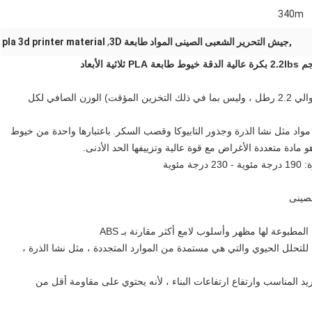
340m
,جيش التحرير الشعبى الصينى المواد طابعة 3D
,
pla 3d printer material
يبلغ قطر خيوط الطباعة ثلاثية الأبعاد PLA 1.75 مم 1 كجم (حوالي 2.2 رطل ، وليس بما في ذلك التخزين المؤقت) الوزن الصافي لكل
باعتبارها واحدة من خيوط
مادة متعددة الأغراض مع قوة عالية وتزييفها الحد الأدنى.
وية
للتحلل الحيوي والتي هي مستمدة من الموارد المتجددة ، مثل نشا الذرة ،
تبريد المناسب وارتفاع ارتفاعات البناء ، لأنه يحتوي على مقاومة أقل من