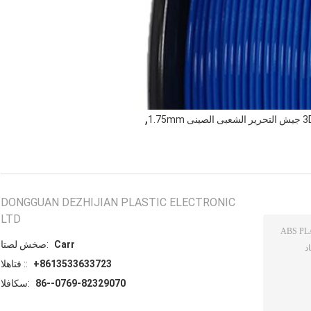
,
DONGGUAN DEZHIJIAN PLASTIC ELECTRONIC
LTD
Carr
اتصل شخص:
+8613533633723
الهاتف ::
86--0769-82329070
الفاكس: