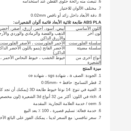
6. تنبعث منه رائحة حلوى القطن عند استخدامه
7. مختلف الألوان للاختيار
8. دقة الأبعاد داخل زائد أو ناقص 0.02mm
ABS PLA طابعة ثلاثية الأبعاد قائمة ألوان الشعيرات:
اللون الأساسي
أبيض، أسود، أحمر، أزرق، أصفر، أخضر
لون آخر
الذهب والفضة والرمادي والوردي والأرج
والأزرق الداكن
سلسلة الفلورسنت
الأحمر الفلورسنت ، الأصفر الفلورسنت 
سلسلة مضيئة
الأخضر الفاتح (ينمو باللون الأخضر الداك
الداكن)
أنواع أخرى من
خيوط الخشب ، خيوط النحاس الأحمر ، خيوط
الشعيرة
ميزة المنتج
1. الجودة: الصف a ، شهادة sgs ، شهادة ce
2. قطر التسامح: حافظ + -0.05mm
3. الغنية في تنوع: 14 نوعا خيوط طابعة 3D (يمكنك أن تجد كل واحد منا)
4. rich في اللون: أكثر من 32 أنواع 3d الشعيرة (لون مخصص مقبول)
5. oem / خدمة العلامة التجارية: المقدمة
6. خدمة فعالة: تسليم قصيرة ، 100 ٪ بعد البيع
7. سعر تنافسي: مع السعر لدينا ، يمكنك الفوز على البائع الآخر المحلي