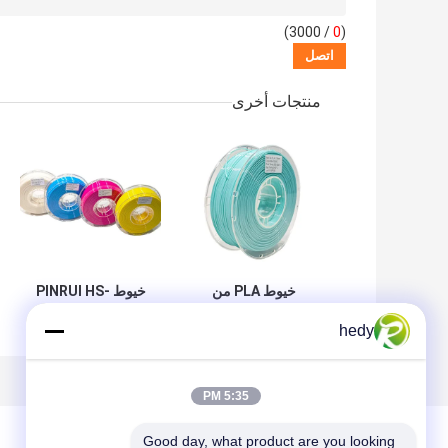
/ 3000)
0
(
منتجات أخرى
خيوط PLA من
خيوط PINRUI HS-
PINRUI مقاس 1.75
PLA 1.75 مم عالية
hedy
مم ووزن 1 كجم
القوة للإمداد بالجملة
متوافقة مع RoHS،
250 جم / 1 كجم / 3
حبيبات خام مبثوقة
كجم / 10 كجم قضبان
مقاس 1.75 مم،
بلاستيكية للإعلانات
5:35 PM
قضبان بلاستيكية
الخارجية درجة
بوزن 1 كجم لطابعات
الحرارة
Good day, what product are you looking 