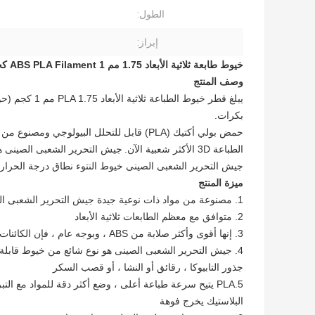
الطول:
إبراز:
خيوط طابعة ثلاثية الأبعاد 1.75 مم ABS PLA Filament 1 كجم 2.2lbs بكرة عالية الدقة خيوط طابعة PLA ثلاثية الأبعاد
وصف المنتج
بكرات.
حمض بولي أكتيك (PLA) قابل للتحلل البيولوجي ومصنوع من مواد مثل نشا الذرة وجذور التابيوكا وقصب السكر.
الطباعة 3D الأكثر شعبية الآن.
جيش التحرير الشعبى الصينى هو 
جيش التحرير الشعبى الصينى خيوط النتوء نطاق درجة الحرارة: 190 درجة مئوية - 230 درجة مئ
ميزة المنتج
1. مصنوعة من مواد ذات نوعية جيدة جيش التحرير الشعبى الصينى
2. متوافق مع معظم الطابعات ثلاثية الأبعاد
3. إنها أقوى وأكثر صلابة من ABS ، وبوجه عام ، فإن الكائنات المطبوعة لها مظهر وأسلوب لامع أكثر مقارنة بـ ABS
4. جيش التحرير الشعبى الصينى هو نوع شائع من خيوط قابلة 
جذور التابيوكا ، رقائق أو النشا ، أو قصب السكر
5.PLA يتيح سرعة طباعة أعلى ، وضع أكثر دقة للمواد مع ال
البلاستيك يخرج فوهة