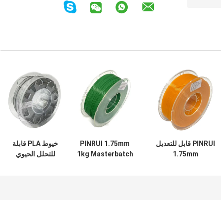
PINRUI قابل للتعديل
PINRUI 1.75mm
خيوط PLA قابلة
1.75mm
1kg Masterbatch
للتحلل الحيوي
1kg/5kg/10kg
عالية السرعة القابلة
PINRUI 1.75 مم 1
مطبع ثلاثي الأبعاد
للتعديل خدمة
كجم قابلة للتخصيص
عالي السرعة
التشكيل الشخصية
لـ Creality قضبان
بلاستيكية حبيبات خام
ممتدة بكرة قضبان
بلاستيكية