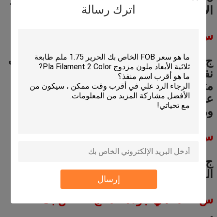
الإنتاج بالجملة (بناءً على كميات مختلفة).
اترك رسالة
س
7
: كيف ستوصلون لي بضاعتي؟
ج 7: نحن دائما نشحن جوا وبحرا.في الوقت
نفسه ، نتعاون مع شركات الشحن الدولية
مثل DHL و UPS و FedEx و TNT لتمكين
عملائنا من الحصول على سلعهم بسرعة
ورخيصة.
س
8
: كم من الوقت سأستلم البضائع؟
ج 8: 5-7 أيام للنقل الجوي ، 3-5 أيام للنقل
الدولي السريع.20-40 يوم للنقل البحري.
إرسال
س
9
: ما هي جودة المنتج الخاص بك؟