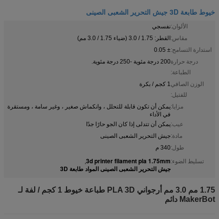
خيوط طابعة 3D جيش التحرير الشعبى الصينى
الألوان:
نفسجي
مقاس:
القطر: 1.75 / 3.0 (ضياء 1.75 / 3.0 مم)
استدارة التسامح:
± 0.05
درجة حرارة
200 درجة مئوية -250 درجة مئوية.
الطباعة:
الوزن الصافي
1 كجم / بكرة
للفتيل:
مزايا:
يمكن أن تكون قابلة للتحلل ، وانكماش صغير ، وغير سامة ، ومستقرة
في الأداء
عيب:
يمكن أن تتدلى إذا كان الجو حارًا جدًا
مادة:
جيش التحرير الشعبى الصينى
طول:
340 م
3d printer filament pla 1.75mm
تسليط الضوء:
,
جيش التحرير الشعبى الصينى المواد طابعة 3D
1.75 مم 3.0 مم أرجواني PLA 3D طباعة خيوط 1 كجم / لفة لـ
MakerBot دائم