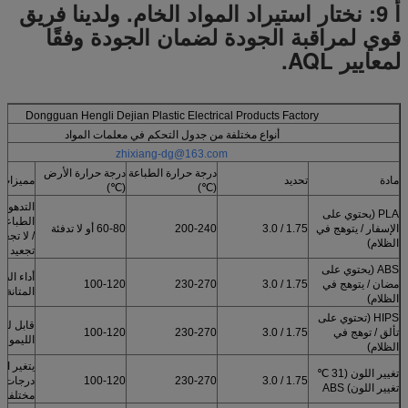
أ 9:
نختار استيراد المواد الخام.
ولدينا فريق
قوي لمراقبة الجودة لضمان الجودة وفقًا
لمعايير AQL.
Dongguan Hengli Dejian Plastic Electrical Products Factory
أنواع مختلفة من جدول التحكم في معلمات المواد
zhixiang-dg@163.com
درجة حرارة الطباعة
درجة حرارة الأرض
مادة
تحديد
مميزات
(℃)
(℃)
التدهور 
PLA (يحتوي على
الطباعة 
الإسفار / يتوهج في
1.75 / 3.0
200-240
60-80 أو لا تدفئة
/ لا تجع
الظلام)
تجعيد
ABS (يحتوي على
أداء الطل
مضان / يتوهج في
1.75 / 3.0
230-270
100-120
المتانة
الظلام)
HIPS (تحتوي على
قابل للذ
تألق / توهج في
1.75 / 3.0
230-270
100-120
الليمون
الظلام)
يتغير ال
تغيير اللون (31 ℃
1.75 / 3.0
230-270
100-120
درجات ح
تغيير اللون) ABS
مختلفة