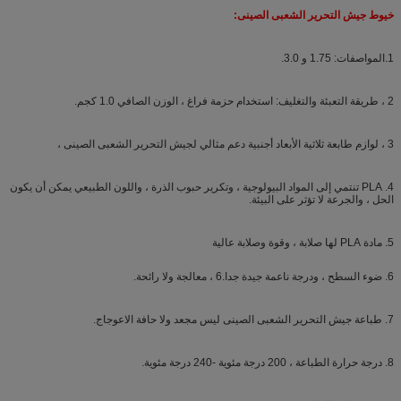
خيوط جيش التحرير الشعبى الصينى:
1.المواصفات: 1.75 و 3.0.
2 ، طريقة التعبئة والتغليف: استخدام حزمة فراغ ، الوزن الصافي 1.0 كجم.
3 ، لوازم طابعة ثلاثية الأبعاد أجنبية دعم مثالي لجيش التحرير الشعبى الصينى ،
4. PLA تنتمي إلى المواد البيولوجية ، وتكرير حبوب الذرة ، واللون الطبيعي يمكن أن يكون
الحل ، والجرعة لا تؤثر على البيئة.
5. مادة PLA لها صلابة ، وقوة وصلابة عالية
6. ضوء السطح ، ودرجة ناعمة جيدة جدا.6 ، معالجة ولا رائحة.
7. طباعة جيش التحرير الشعبى الصينى ليس مجعد ولا حافة الاعوجاج.
8. درجة حرارة الطباعة ، 200 درجة مئوية -240 درجة مئوية.