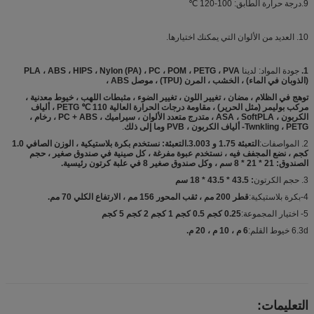
9.درجة حرارة الطابق: 100-120 ℃
10. العديد من الألوان التي يمكنك اختيارها.
1.
جودة المواد: لدينا
PLA ، ABS ، HIPS ، Nylon (PA) ، PC ، POM ، PETG ، PVA
(الذوبان في الماء) ، الخشب ، المرن (TPU) ، موصل ABS ،
توهج في الظلام ، مضان ، تغيير اللون ، تغيير الضوء ، مثبطات اللهب ، خيوط معدنية ،
مركب بوليمر (مثل الحرير) ، مقاومة درجات الحرارة العالية 110 ℃ PETG ، ألياف
الكربون ، ASA ، SoftPLA ، متدرج متعدد الألوان ، سيراميك ، PC + ABS ، رخام ،
Twnkling ، PETG- ألياف الكربون ، PVB وما إلى ذلك
.
2. المواصفات:
التعبئة 1.75 و 3.003.التعبئة: نستخدم بكرة بلاستيكية ، الوزن الصافي 1.0
كجم ، نضع المجفف فيه ، نستخدم عبوة مفرغة ، كل صينية في صندوق صغير ، حجم
الصندوق: 21 * 21 * 8 سم ، وكل صندوق صغير 8 في علبة كرتون رئيسية.
3. حجم الكرتون
: 43.5 * 43.5 * 18 سم
4-بكرة بلاستيكية:
قطر 200 مم ، ثقب المحور 156 مم ، الارتفاع الكلي 70 مم.
5- اختيار المجموعة:
0.25 كجم 0.5 كجم 1 كجم 2 كجم 5 كجم
6.3d خيوط القلم:
6 م ، 10 م ، 20 م.
التعليمات: