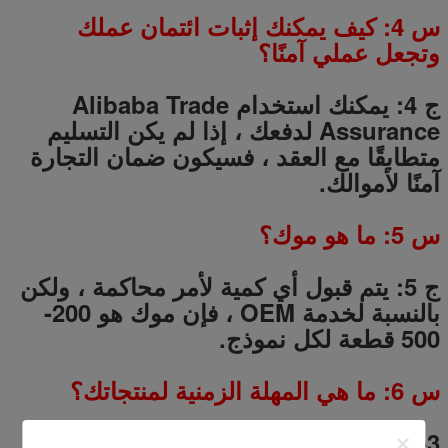
س
4
: كيف يمكنك إثبات ائتمان عملك
وتجعل عملي آمنًا؟
ج 4: يمكنك استخدام Alibaba Trade
Assurance لدفعك ، إذا لم يكن التسليم
متطابقًا مع العقد ، فسيكون ضمان التجارة
آمنًا لأموالك.
س
5
: ما هو موك؟
ج 5: يتم قبول أي كمية لأمر محاكمة ، ولكن
بالنسبة لخدمة OEM ، فإن موك هو 200-
500 قطعة لكل نموذج.
س
6
: ما هي المهلة الزمنية لمنتجاتك؟
A6: 1-3 أيام لأوامر العينة.
5
-
20
أيام لأوامر