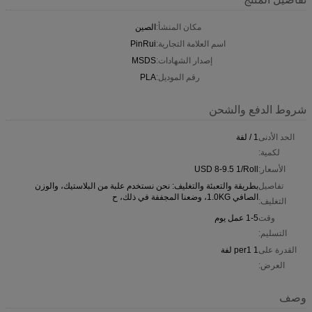
مكان المنشأ:
الصين
اسم العلامة التجارية:
PinRui
إصدار الشهادات:
MSDS
رقم الموديل:
PLA
شروط الدفع والشحن
الحد الأدنى
1 / لفة
لكمية:
الأسعار:
USD 8-9.5 1/Roll
تفاصيل
بطريقة والتعبئة والتغليف: نحن نستخدم علبة من البلاستيك، والوزن
الصافي 1.0KG، وضعنا المجففة في ذلك، ح
التغليف:
وقت
1-5 عمل يوم
التسليم:
القدرة على
1 per1 لفة
العرض:
وصف