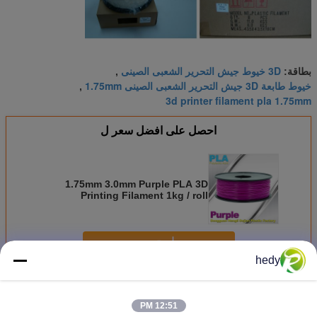
3D خيوط جيش التحرير الشعبى الصينى
بطاقة:
,
خيوط طابعة 3D جيش التحرير الشعبى الصينى 1.75mm
,
3d printer filament pla 1.75mm
احصل على افضل سعر ل
1.75mm 3.0mm Purple PLA 3D
Printing Filament 1kg / roll
استمر
hedy
خيوط طابعة 3D جيش التحرير الشعبى الصينى
أكثر
12:51 PM