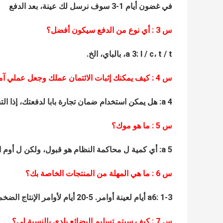
في غضون أيام 1-3 سوف نرسل لك عينة، بعد الدفع
س
3
: أي نوع من الدفع سيكون أفضل؟
a 3: l / c، t / t، بالباي، الخ.
س
4
: كيف يمكنك إثبات الائتمان عملك وجعل عملي آم
a 4: هل يمكن استخدام ضمان تجارة بابا لدفعتك، إذا التسليم هو لا تطابق العقد، ضمان التجارة ستكون آمنة لأموالك.
س
5
: ما هو موك؟
a 5: أي كمية ل محاكمة النظام هو قبول، ولكن ل أوم الخدمة، وموك هو 200-500 قطع لكل نموذج.
س
6
: ما هي المهلة من المنتجات الخاصة بك؟
a6: 1-3 أيام لعينة أوامر.
5-20
أيام لأوامر الإنتاج ال
س
7
: كيف سيتم تسليم البضائع بلدي بالنسبة لي؟