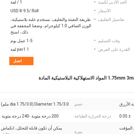
الحد الأدنى لكمية:
1 / لفة
الأسعار:
USD 8-9.5/ Roll
تفاصيل التغليف:
طريقة التعبئة والتغليف: نستخدم علبة بلاستيكية،
الوزن الصافي 1.0 كيلوجرام، وضعنا المجففة في
ذلك، استخ
وقت التسليم:
1-5 عمل يوم
القدرة على العرض:
1 per1 لفة
اتصل
ة الأزرق
حجم:
Diameter:1.75/3.0 (dia.1.75/3.0 ملم)
± 0.05
درجة الحرارة الطباعة:
200 درجة مئوية -240 درجة مئوية.
يمكن أن تكون قابلة للتحلل، انكماش
ميزة: