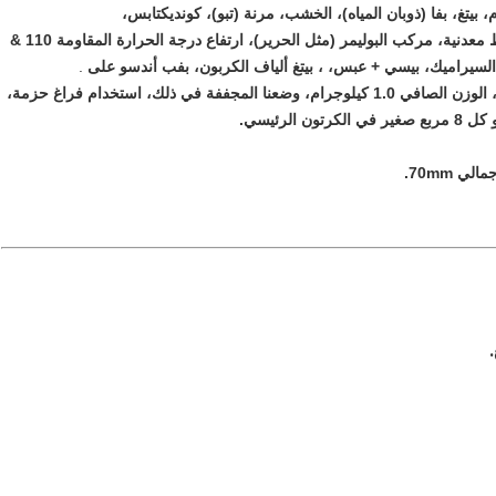
، بيتغ، بفا (ذوبان المياه)، الخشب، مرنة (تبو)، كونديكتابس،
توهج في الظلام، مضان، تغيير اللون، تغيير الضوء، لهب، خيوط معدنية، مركب البوليمر (مثل الحرير)، ارتفاع درجة الحرارة المقاومة 110 &
.
1.75 و 3.003. باكينغ: نستخدم البلاستيك بكرة، الوزن الصافي 1.0 كيلوجرام، وضعنا المجففة في ذلك، استخدام فراغ حزمة،