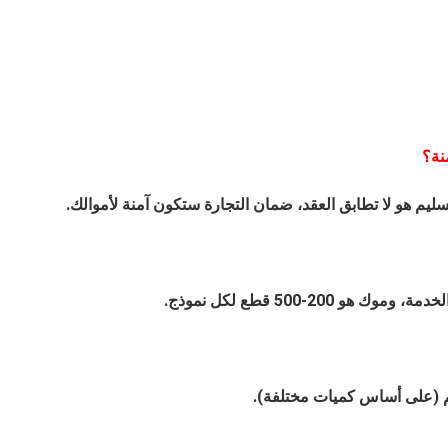
نة؟
ضخم (على أساس كميات مختلفة).