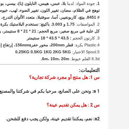
1.
جودة المواد: لدينا
بلا، عبس، هيبس، النايلون (با)، بيسي، بوم
# 8451. بيتغ، كاربونفيبر، آسا، سوفتبلا، متعدد الألوان التدرج، السيراميك، بيسي + عبس، ، بيتغ ألياف الكربون، بفب أندسو على
2. المواصفات:
كل علبة في مربع صغير، مربع الحجم: 21 * 21 * 8 سنتيمتر، و كل 8 مربع صغير في الكرتون الرئيسي.
3. كارتون الحجم
: 43.5 * 43.5 * 18 سنتيمتر
4.Plastic بكرة:
قطر 200mm، محور حفرة156mm، إرتفاع إجمالي 70mm.
5.Spool الاختيار:
0.25KG 0.5KG 1KG 2KG 5KG
6.3d القلم خيوط:
6m، 10m، 20m.
التعليمات:
س 1: هل منتج أو مجرد شركة تجارية؟
a 1: ونحن على الصانع، مرحبا بكم في شركتنا والمصنع.
س
2
: هل يمكن تقديم عينة؟
a2: نعم، يمكننا تقديم عينة، ولكن يجب دفع للشحن.