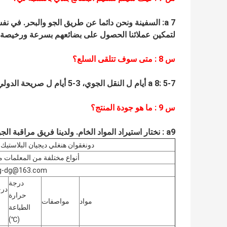
a 7: السفينة ونحن دائما عن طريق الجو والبحر.
في نفس
لتمكين عملائنا الحصول على بضائعهم بسرعة ورخيصة.
س
8
: متى سوف تتلقى السلع؟
a 8: 5-7 أيام ل النقل الجوي، 3-5 أيام ل صريحة الدولي.
س
9
: ما هو جودة المنتج؟
a9
:
نختار استيراد المواد الخام.
ولدينا فريق مراقبة الج
دونغقوان هنغلي ديجيان البلاستيك 
أنواع مختلفة من المعلمات م
ng-dg@163.com
درجة
درج
حرارة
مواد
مواصفات
الطباعة
(℃)