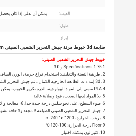
العيب:
يمكن أن تدلى إذا كان يحصل 
طول:
إبراز:
طابعة 3d خيوط مرنة جيش التحرير الشعبى الصينى 1.75mm 3mm المواد الاستهلاكية البلاستيكية المادة
خيوط جيش التحرير الشعبى الصينى:
1.Specifications: 1.75 و 3.0.
2، طريقة التعبئة والتغليف: استخدام فراغ حزمة، الوزن الصافي 1.0 كيلوجرام.
3، 3d إمدادات الطابعة الخارجية الكمال دعم جيش التحرير الشعبى الصينى،
4.PLA تنتمي إلى المواد البيولوجية، الذرة تكرير الحبوب، يمكن أن يكون اللون الطبيعي الحل، جرعة لا تؤثر على البيئة.
5. بلا المواد لديها الصعب، قوة وصلابة عالية
6. ضوء السطح، على نحو سلس درجة جيدة جدا. 6، معالجة و لا رائحة.
7. جيش التحرير الشعبى الصينى الطباعة لا مجعد ولا حافة تشوه.
8. برينت الحرارة، 200 ° c -240 ° c.
9.Floor درجة الحرارة: 100-120 ℃
10. كثير لون يمكنك اختيار.