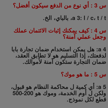
س
3
: أي نوع من الدفع سيكون أفضل؟
a 3: l / c، t / t، بالباي، الخ.
س
4
: كيف يمكنك إثبات الائتمان عملك
وجعل عملي آمنة؟
a 4: هل يمكن استخدام ضمان تجارة بابا
لدفعتك، إذا التسليم هو لا تطابق العقد،
ضمان التجارة ستكون آمنة لأموالك.
س
5
: ما هو موك؟
a 5: أي كمية ل محاكمة النظام هو قبول،
ولكن ل أوم الخدمة، وموك هو 200-500
قطع لكل نموذج.