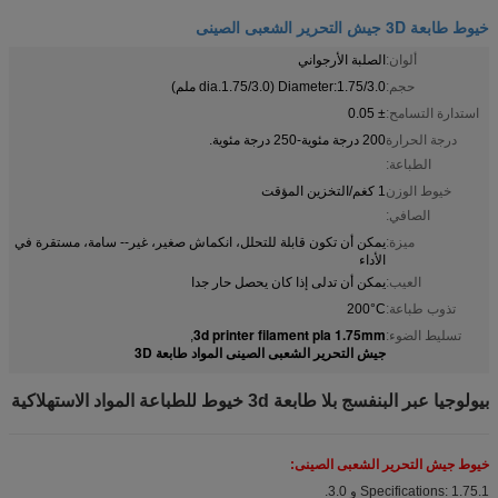
خيوط طابعة 3D جيش التحرير الشعبى الصينى
ألوان:
الصلبة الأرجواني
حجم:
Diameter:1.75/3.0 (dia.1.75/3.0 ملم)
استدارة التسامح:
± 0.05
درجة الحرارة
200 درجة مئوية-250 درجة مئوية.
الطباعة:
خيوط الوزن
1 كغم/التخزين المؤقت
الصافي:
ميزة:
يمكن أن تكون قابلة للتحلل، انكماش صغير، غير-- سامة، مستقرة في
الأداء
العيب:
يمكن أن تدلى إذا كان يحصل حار جدا
تذوب طباعة:
200°C
3d printer filament pla 1.75mm
تسليط الضوء:
,
جيش التحرير الشعبى الصينى المواد طابعة 3D
بيولوجيا عبر البنفسج بلا طابعة 3d خيوط للطباعة المواد الاستهلاكية
خيوط جيش التحرير الشعبى الصينى:
1.Specifications: 1.75 و 3.0.