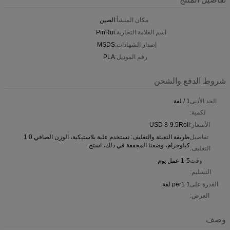
مكان المنشأ:
الصين
اسم العلامة التجارية:
PinRui
إصدار الشهادات:
MSDS
رقم الموديل:
PLA
شروط الدفع والشحن
الحد الأدنى
1 / لفة
لكمية:
الأسعار:
USD 8-9.5Roll
تفاصيل
طريقة التعبئة والتغليف: نستخدم علبة بلاستيكية، الوزن الصافي 1.0
كيلوجرام، وضعنا المجففة في ذلك، استخ
التغليف:
وقت
1-5 عمل يوم
التسليم:
القدرة على
1 per1 لفة
العرض:
وصف