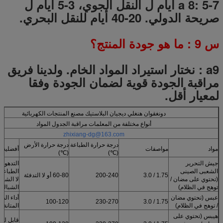
a 8: 5-7 أيام ل النقل الجوي، 3-5 أيام ل
صريحة الدولي.
20-40 أيام للنقل البحري.
س
9
: ما هو جودة المنتج؟
a9
:
نختار استيراد المواد الخام.
ولدينا فريق
مراقبة الجودة قوية لضمان الجودة وفقا
لمعيار أقل.
دونغقوان هنغلي ديجيان البلاستيك مصنع المنتجات الكهربائية
أنواع مختلفة من المعلمات مراقبة الجدول المواد
zhixiang-dg@163.com
درجة حرارة الطباعة
درجة حرارة الأرض
مواد
مواصفات
أفضلية
(℃)
(℃)
جيش التحرير
التدهور 
الشعبى الصينى
الطباعة 
1.75 / 3.0
200-240
60-80 أو لا التدفئة
(تحتوي على مضان /
لا الشب
توهج في الظلام)
الشباك
عبس (تحتوي مضان
أداء الطل
100-120
230-270
1.75 / 3.0
/ توهج في الظلام)
المتانة
هيبس (تحتوي على
قابل للذ