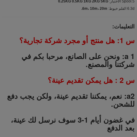
5.Spool الاختيار:
0.25KG 0.5KG 1KG 2KG 5KG
6.3d القلم خيوط:
6m، 10m، 20m.
التعليمات:
س 1: هل منتج أو مجرد شركة تجارية؟
a 1: ونحن على الصانع، مرحبا بكم في
شركتنا والمصنع.
س
2
: هل يمكن تقديم عينة؟
a2: نعم، يمكننا تقديم عينة، ولكن يجب دفع
للشحن.
في غضون أيام 1-3 سوف نرسل لك عينة،
بعد الدفع