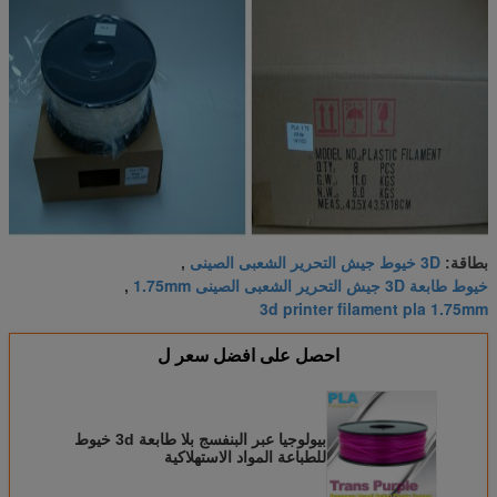
3D خيوط جيش التحرير الشعبى الصينى
بطاقة:
,
خيوط طابعة 3D جيش التحرير الشعبى الصينى 1.75mm
,
3d printer filament pla 1.75mm
احصل على افضل سعر ل
بيولوجيا عبر البنفسج بلا طابعة 3d خيوط
للطباعة المواد الاستهلاكية