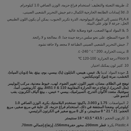
2، طريقة التعبئة والتغليف: استخدام فراغ حزمة، الوزن الصافي 1.0 كيلوجرام.
3، 3d إمدادات الطابعة الخارجية الكمال دعم جيش التحرير الشعبى الصينى،
4.PLA تنتمي إلى المواد البيولوجية، الذرة تكرير الحبوب، يمكن أن يكون اللون الطبيعي
الحل، جرعة لا تؤثر على البيئة.
5. بلا المواد لديها الصعب، قوة وصلابة عالية
6. ضوء السطح، على نحو سلس درجة جيدة جدا. 6، معالجة و لا رائحة.
7. جيش التحرير الشعبى الصينى الطباعة لا مجعد ولا حافة تشوه.
8. برينت الحرارة، 200 ° c -240 ° c.
9.Floor درجة الحرارة: 100-120 ℃
10. كثير لون يمكنك اختيار.
1.
جودة المواد: لدينا
بلا، عبس، هيبس، النايلون (با)، بيسي، بوم، بيتغ، بفا (ذوبان المياه)،
الخشب، مرنة (تبو)، كونديكتابس،
توهج في الظلام، مضان، تغيير اللون، تغيير الضوء، لهب، خيوط معدنية، مركب البوليمر
(مثل الحرير)، ارتفاع درجة الحرارة المقاومة 110 & # 8451. بيتغ، كاربونفيبر، آسا،
سوفتبلا، متعدد الألوان التدرج، السيراميك، بيسي + عبس، ، بيتغ ألياف الكربون، بفب
أندسو على
.
2. المواصفات:
1.75 و 3.003. باكينغ: نستخدم البلاستيك بكرة، الوزن الصافي 1.0
كيلوجرام، وضعنا المجففة في ذلك، استخدام فراغ حزمة، كل علبة في مربع صغير، مربع
الحجم: 21 * 21 * 8 سنتيمتر، و كل 8 مربع صغير في الكرتون الرئيسي.
3. كارتون الحجم
: 43.5 * 43.5 * 18 سنتيمتر
4.Plastic بكرة:
قطر 200mm، محور حفرة156mm، إرتفاع إجمالي 70mm.