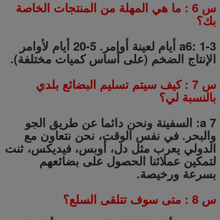
س
6
: ما هي المهلة من المنتجات الخاصة
بك؟
a6: 1-3 أيام لعينة أوامر.
5-20
أيام لأوامر
الإنتاج الضخم (على أساس كميات مختلفة).
س
7
: كيف سيتم تسليم البضائع بلدي
بالنسبة لي؟
a 7: السفينة ونحن دائما عن طريق الجو
والبحر.
في نفس الوقت، نحن نتعاون مع
الدولي يعرب مثل دل، أوبس، فيديكس، ثنت
لتمكين عملائنا الحصول على بضائعهم
بسرعة ورخيصة.
س
8
: متى سوف تتلقى السلع؟