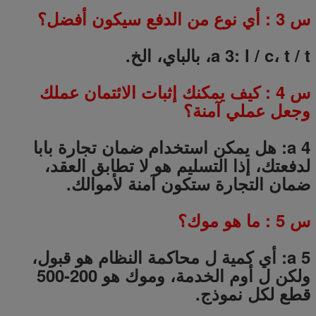
س
3
: أي نوع من الدفع سيكون أفضل؟
a 3: l / c، t / t، بالباي، الخ.
س
4
: كيف يمكنك إثبات الائتمان عملك
وجعل عملي آمنة؟
a 4: هل يمكن استخدام ضمان تجارة بابا
لدفعتك، إذا التسليم هو لا تطابق العقد،
ضمان التجارة ستكون آمنة لأموالك.
س
5
: ما هو موك؟
a 5: أي كمية ل محاكمة النظام هو قبول،
ولكن ل أوم الخدمة، وموك هو 200-500
قطع لكل نموذج.