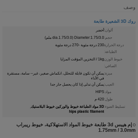
وصف
روك 3D الشعيرة طابعة
ألوان:
أخضر
حجم:
Diameter:1.75/3.0 (dia.1.75/3.0 ملم)
درجة الحرارة
230 درجة مئوية -270 درجة مئوية
الطباعة:
خيوط الوزن
1kg / التخزين المؤقت المزايا
الصافي:
ميزة:
يمكن أن تكون قابلة للتحلل، انكماش صغير، غير-- سامة، مستقرة
في الأداء
العيب:
يمكن أن تدلى إذا كان يحصل حار جدا
مواد:
HIPS
طول:
420 م
3D مواد الطباعة خيوط والوركين خيوط البلاستيك
تسليط الضوء:
,
hips plastic filament
إم هيبس 3d طابعة خيوط المواد الاستهلاكية، خيوط ريبراب
O
1.75mm / 3.0mm