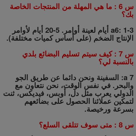
س
6
: ما هي المهلة من المنتجات الخاصة
بك؟
a6: 1-3 أيام لعينة أوامر.
5-20
أيام لأوامر
الإنتاج الضخم (على أساس كميات مختلفة).
س
7
: كيف سيتم تسليم البضائع بلدي
بالنسبة لي؟
a 7: السفينة ونحن دائما عن طريق الجو
والبحر.
في نفس الوقت، نحن نتعاون مع
الدولي يعرب مثل دل، أوبس، فيديكس، ثنت
لتمكين عملائنا الحصول على بضائعهم
بسرعة ورخيصة.
س
8
: متى سوف تتلقى السلع؟