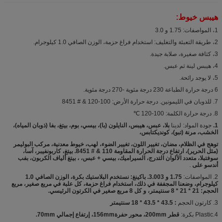
هيبس خيوط:
1، المواصفات: 1.75 و 3.0
2، طريقة التعبئة والتغليف: استخدام فراغ حزمة، الوزن الصافي 1.0 كيلوجرام.
3، كثافة صغيرة، صلابة جيدة.
4، هيبس لينة ثم عبس.
5، لا يوجد رائحة.
6 درجة حرارة الطباعة 230 درجة مئوية -270 درجة مئوية.
7. للذوبان في الليمونين. درجة حرارة الأرض: 100-120 & # 8451
8. درجة حرارة الكلمة: 100-120 ℃
1.
جودة المواد: لدينا
بلا، عبس، هيبس، النايلون (با)، بيسي، بوم، بيتغ، بفا (ذوبان المياه)،
الخشب، مرنة (تبو)، كونديكتابس،
توهج في الظلام، مضان، تغيير اللون، تغيير الضوء، لهب، خيوط معدنية، مركب البوليمر
(مثل الحرير)، ارتفاع درجة الحرارة المقاومة 110 & # 8451. بيتغ، كاربونفيبر، آسا،
سوفتبلا، متعدد الألوان التدرج، السيراميك، بيسي + عبس، ، بيتغ ألياف الكربون، بفب
أندسو على
.
2. المواصفات:
1.75 و 3.003. باكينغ: نستخدم البلاستيك بكرة، الوزن الصافي 1.0
كيلوجرام، وضعنا المجففة في ذلك، استخدام فراغ حزمة، كل علبة في مربع صغير، مربع
الحجم: 21 * 21 * 8 سنتيمتر، و كل 8 مربع صغير في الكرتون الرئيسي.
3. كارتون الحجم
: 43.5 * 43.5 * 18 سنتيمتر
4.Plastic بكرة:
قطر 200mm، محور حفرة156mm، إرتفاع إجمالي 70mm.