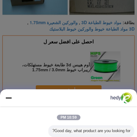
مواد خيوط الطباعة 3D
والوركين الشعيرة 1.75mm
بطاقة:
,
,
3D مواد الطباعة خيوط والوركين خيوط البلاستيك
احصل على افضل سعر ل
أوم هيبس 3d طابعة خيوط مستهلكات،
ريبراب خيوط 1.75mm / 3.0mm
استمر
hedy
روك 3D الشعيرة طابعة
أكثر
10:59 PM
Good day, what product are you looking for?