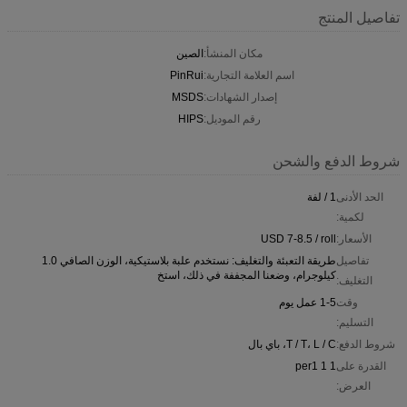
تفاصيل المنتج
مكان المنشأ:
الصين
اسم العلامة التجارية:
PinRui
إصدار الشهادات:
MSDS
رقم الموديل:
HIPS
شروط الدفع والشحن
الحد الأدنى
1 / لفة
لكمية:
الأسعار:
USD 7-8.5 / roll
تفاصيل
طريقة التعبئة والتغليف: نستخدم علبة بلاستيكية، الوزن الصافي 1.0
كيلوجرام، وضعنا المجففة في ذلك، استخ
التغليف:
وقت
1-5 عمل يوم
التسليم:
شروط الدفع:
T / T، L / C، باي بال
القدرة على
1 1 per1
العرض: