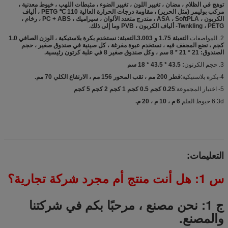
توهج في الظلام ، مضان ، تغيير اللون ، تغيير الضوء ، مثبطات اللهب ، خيوط معدنية ،
مركب بوليمر (مثل الحرير) ، مقاومة درجات الحرارة العالية 110 ℃ PETG ، ألياف
الكربون ، ASA ، SoftPLA ، متدرج متعدد الألوان ، سيراميك ، PC + ABS ، رخام ،
Twnkling ، PETG- ألياف الكربون ، PVB وما إلى ذلك
.
2. المواصفات:
التعبئة 1.75 و 3.003.التعبئة: نستخدم بكرة بلاستيكية ، الوزن الصافي 1.0
كجم ، نضع المجفف فيه ، نستخدم عبوة مفرغة ، كل صينية في صندوق صغير ، حجم
الصندوق: 21 * 21 * 8 سم ، وكل صندوق صغير 8 في علبة كرتون رئيسية.
3. حجم الكرتون
: 43.5 * 43.5 * 18 سم
4-بكرة بلاستيكية:
قطر 200 مم ، ثقب المحور 156 مم ، الارتفاع الكلي 70 مم.
5- اختيار المجموعة:
0.25 كجم 0.5 كجم 1 كجم 2 كجم 5 كجم
6.3d خيوط القلم:
6 م ، 10 م ، 20 م.
التعليمات:
س 1: هل أنت منتج أم مجرد شركة تجارية؟
ج 1: نحن مصنع ، مرحبًا بكم في شركتنا
والمصنع.