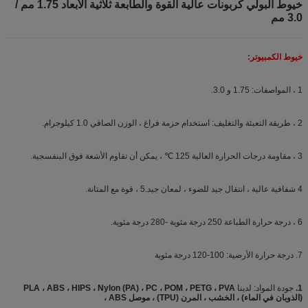
خيوط البولي كربونات عالية القوة والطابعة ثلاثية الأبعاد 1.75 مم /
3.0 مم
خيوط الكمبيوتر:
1 ، المواصفات: 1.75 و 3.0.
2 ، طريقة التعبئة والتغليف: استخدام حزمة فراغ ، الوزن الصافي 1.0 كيلوجرام.
3 ، مقاومة درجات الحرارة العالية 125 ℃ ، يمكن أن تقاوم الأشعة فوق البنفسجية.
4 شفافية عالية ، انتقال جيد للضوء ، لمعان جيد.5 ، قوة مع المتانة.
6 ، درجة حرارة الطباعة 250 درجة مئوية -280 درجة مئوية.
7. درجة حرارة الأرضية: 100-120 درجة مئوية
1.
جودة المواد: لدينا
PLA ، ABS ، HIPS ، Nylon (PA) ، PC ، POM ، PETG ، PVA
(الذوبان في الماء) ، الخشب ، المرن (TPU) ، موصل ABS ،