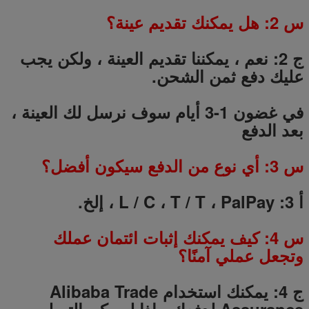
س
2
: هل يمكنك تقديم عينة؟
ج 2: نعم ، يمكننا تقديم العينة ، ولكن يجب
عليك دفع ثمن الشحن.
في غضون 1-3 أيام سوف نرسل لك العينة ،
بعد الدفع
س
3
: أي نوع من الدفع سيكون أفضل؟
أ 3: L / C ، T / T ، PalPay ، إلخ.
س
4
: كيف يمكنك إثبات ائتمان عملك
وتجعل عملي آمنًا؟
ج 4: يمكنك استخدام Alibaba Trade
Assurance لدفعك ، إذا لم يكن التسليم