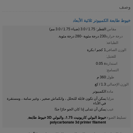
وصف
خيوط طابعة الكمبيوتر ثلاثية الأبعاد
مقاس:
القطر: 1.75 / 3.0 (ضياء 1.75 / 3.0 مم)
درجة حرارة
230 درجة مئوية -280 درجة مئوية.
الطباعة:
الوزن الصافي
1 كجم / بكرة
للفتيل:
استدارة
± 0.05
التسامح:
طول:
360 م
الوزن الإجمالي:
1.3 / كغ
مادة:
الكمبيوتر
مزايا:
يمكن أن تكون قابلة للتحلل ، وانكماش صغير ، وغير سامة ، ومستقرة
في الأداء
عيب:
يمكن أن تتدلى إذا كان الجو حارًا جدًا
خيوط البولي كاربونيت 1.75، والبولي 3D خيوط طابعة
تسليط الضوء:
,
polycarbonate 3d printer filament