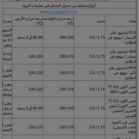
أنواع مختلفة من جدول التحكم في معلمات المواد
zhixiang-dg@163.com
درجة حرارة الطباعة
درجة حرارة الأرض
مادة
تحديد
مميزات
(℃)
(℃)
التدهور 
PLA (يحتوي على
الطباعة 
الإسفار / يتوهج في
1.75 / 3.0
200-240
60-80 أو لا تدفئة
/ لا تجع
الظلام)
تجعيد
ABS (يحتوي على
أداء الطل
مضان / يتوهج في
1.75 / 3.0
230-270
100-120
المتانة
الظلام)
HIPS (تحتوي على
قابل للذ
تألق / توهج في
1.75 / 3.0
230-270
100-120
الليمون
الظلام)
يتغير ال
تغيير اللون (31 ℃
1.75 / 3.0
230-270
100-120
درجات ح
تغيير اللون) ABS
مختلفة
تغيير اللون (31 ℃
يتغير ال
تغيير اللون) جيش
1.75 / 3.0
200-240
60-80 أو لا تدفئة
درجات ح
التحرير الشعبى
مختلفة
الصينى
تغيير لون الضوء
تغيير ال
(تحت الشمس)
1.75 / 3.0
230-270
100-120
الشمس
ABS
ضوء تغيير اللون