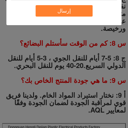
نفسه ، نتعاون مع شركات الشحن الدولية
إرسال
مثل DHL و UPS و FedEx و TNT لتمكين
عملائنا من الحصول على سلعهم بسرعة
ورخيصة.
س
8
: كم من الوقت سأستلم البضائع؟
ج 8: 5-7 أيام للنقل الجوي ، 3-5 أيام للنقل
الدولي السريع.20-40 يوم للنقل البحري.
س
9
: ما هي جودة المنتج الخاص بك؟
أ 9:
نختار استيراد المواد الخام.
ولدينا فريق
قوي لمراقبة الجودة لضمان الجودة وفقًا
لمعايير AQL.
Dongguan Hengli Dejian Plastic Electrical Products Factory