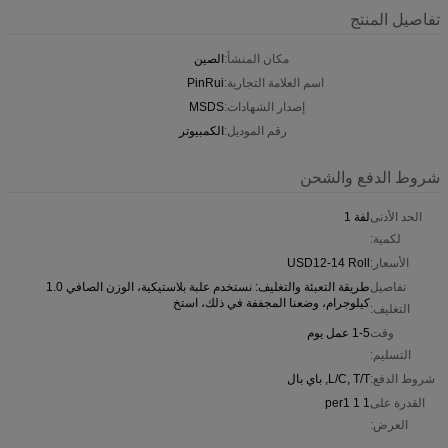
تفاصيل المنتج
مكان المنشأ:
الصين
اسم العلامة التجارية:
PinRui
إصدار الشهادات:
MSDS
رقم الموديل:
الكمبيوتر
شروط الدفع والشحن
الحد الأدنى
لفة 1
لكمية:
الأسعار:
USD12-14 Roll
تفاصيل
طريقة التعبئة والتغليف: نستخدم علبة بلاستيكية، الوزن الصافي 1.0
كيلوجرام، وضعنا المجففة في ذلك، استخ
التغليف:
وقت
1-5 عمل يوم
التسليم:
شروط الدفع:
L/C, T/T, باي بال
القدرة على
1 1 per1
العرض: