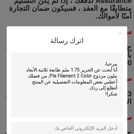
متطابقًا مع العقد ، فسيكون ضمان التجارة
آمنًا لأموالك.
س
5
: ما هو موك؟
اترك رسالة
ج 5: يتم قبول أي كمية لأمر محاكمة ، ولكن
بالنسبة لخدمة OEM ، فإن موك هو 200-
500 قطعة لكل نموذج.
س
6
: ما هي المهلة الزمنية لمنتجاتك؟
A6: 1-3 أيام لأوامر العينة.
5
-
20
أيام لأوامر
الإنتاج بالجملة (بناءً على كميات مختلفة).
س
7
: كيف ستوصلون لي بضاعتي؟
ج 7: نحن دائما نشحن جوا وبحرا.في الوقت