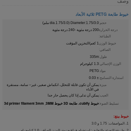
وصف
خيوط طابعة PETG ثلاثية الأبعاد
حجم:
Diameter:1.75/3.0 (dia.1.75/3.0 ملم)
درجة الحرارة
200 درجة مئوية -240 درجة مئوية
الطباعة:
خيوط الوزن
1 كغم/التخزين المؤقت
الصافي:
طول:
335m
الوزن الإجمالي:
1.3 كيلوجرام
مواد:
PETG
استدارة التسامح:
± 0.03
ميزة:
يمكن أن تكون قابلة للتحلل، انكماش صغير، غير-- سامة، مستقرة
في الأداء
العيب:
يمكن أن تدلى إذا كان يحصل حار جدا
خيوط cubify، طابعة 3D خيوط 3MM
3d printer filament 3mm
تسليط الضوء:
,
خيوط بيتغ:
1، المواصفات: 1.75 و 3.0
2، طريقة التعبئة والتغليف: استخدام فراغ حزمة، الوزن الصافي 1.0 كيلوجرام.