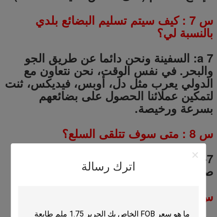
س
7
: كيف سيتم تسليم البضائع بلدي
بالنسبة لي؟
a 7: السفينة ونحن دائما عن طريق الجو
والبحر.
في نفس الوقت، نحن نتعاون مع
الدولي يعرب مثل دل، أوبس، فيديكس، ثنت
لتمكين عملائنا الحصول على بضائعهم
بسرعة ورخيصة.
س
8
: متى سوف تتلقى السلع؟
a 8: 5-7 أيام ل النقل الجوي، 3-5 أيام ل
اترك رسالة
صريحة الدولي.
20-40 أيام للنقل البحري.
س
9
: ما هو جودة المنتج؟