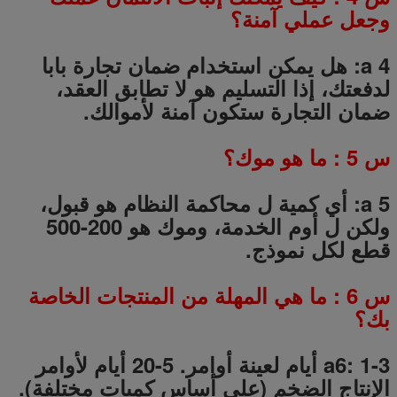
وجعل عملي آمنة؟
a 4: هل يمكن استخدام ضمان تجارة بابا
لدفعتك، إذا التسليم هو لا تطابق العقد،
ضمان التجارة ستكون آمنة لأموالك.
س
5
: ما هو موك؟
a 5: أي كمية ل محاكمة النظام هو قبول،
ولكن ل أوم الخدمة، وموك هو 200-500
قطع لكل نموذج.
س
6
: ما هي المهلة من المنتجات الخاصة
بك؟
a6: 1-3 أيام لعينة أوامر.
5-20
أيام لأوامر
الإنتاج الضخم (على أساس كميات مختلفة).