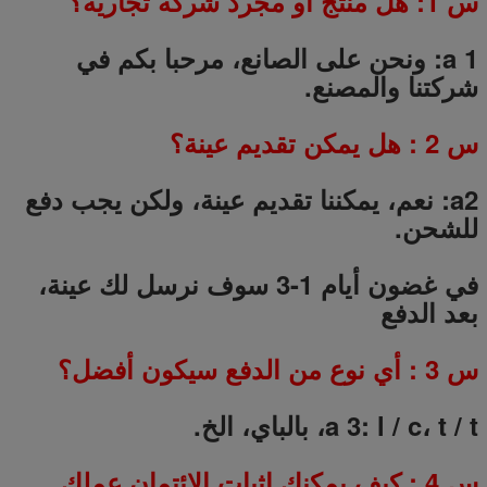
س 1: هل منتج أو مجرد شركة تجارية؟
a 1: ونحن على الصانع، مرحبا بكم في
شركتنا والمصنع.
س
2
: هل يمكن تقديم عينة؟
a2: نعم، يمكننا تقديم عينة، ولكن يجب دفع
للشحن.
في غضون أيام 1-3 سوف نرسل لك عينة،
بعد الدفع
س
3
: أي نوع من الدفع سيكون أفضل؟
a 3: l / c، t / t، بالباي، الخ.
س
4
: كيف يمكنك إثبات الائتمان عملك