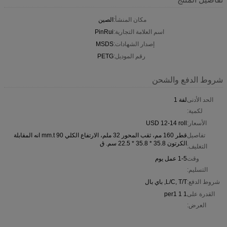
مكان المنشأ:
الصين
اسم العلامة التجارية:
PinRui
إصدار الشهادات:
MSDS
رقم الموديل:
PETG
شروط الدفع والشحن
الحد الأدنى
لفة 1
لكمية:
الأسعار:
USD 12-14 roll
تفاصيل
قطر 160 مم، ثقب المحور 32 ملم، الارتفاع الكلي 90 mm.t انه المقابلة
الكرتون 35.8 * 35.8 * 22.5 سم. ق
التغليف:
وقت
1-5 عمل يوم
التسليم:
شروط الدفع:
L/C, T/T, باي بال
القدرة على
1 1 per1
العرض: