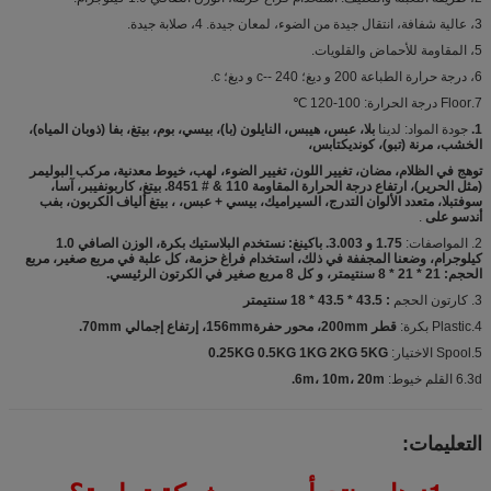
3، عالية شفافة، انتقال جيدة من الضوء، لمعان جيدة. 4، صلابة جيدة.
5، المقاومة للأحماض والقلويات.
6، درجة حرارة الطباعة 200 و ديغ؛ c-- 240 و ديغ؛ c.
7.Floor درجة الحرارة: 100-120 ℃
1.
جودة المواد: لدينا
بلا، عبس، هيبس، النايلون (با)، بيسي، بوم، بيتغ، بفا (ذوبان المياه)،
الخشب، مرنة (تبو)، كونديكتابس،
توهج في الظلام، مضان، تغيير اللون، تغيير الضوء، لهب، خيوط معدنية، مركب البوليمر
(مثل الحرير)، ارتفاع درجة الحرارة المقاومة 110 & # 8451. بيتغ، كاربونفيبر، آسا،
سوفتبلا، متعدد الألوان التدرج، السيراميك، بيسي + عبس، ، بيتغ ألياف الكربون، بفب
أندسو على
.
2. المواصفات:
1.75 و 3.003. باكينغ: نستخدم البلاستيك بكرة، الوزن الصافي 1.0
كيلوجرام، وضعنا المجففة في ذلك، استخدام فراغ حزمة، كل علبة في مربع صغير، مربع
الحجم: 21 * 21 * 8 سنتيمتر، و كل 8 مربع صغير في الكرتون الرئيسي.
3. كارتون الحجم
: 43.5 * 43.5 * 18 سنتيمتر
4.Plastic بكرة:
قطر 200mm، محور حفرة156mm، إرتفاع إجمالي 70mm.
5.Spool الاختيار:
0.25KG 0.5KG 1KG 2KG 5KG
6.3d القلم خيوط:
6m، 10m، 20m.
التعليمات: