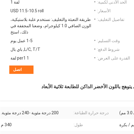
الحد الأدنى لكمية:
لفة 1
الأسعار:
USD 11.5-10.5 roll
تفاصيل التغليف:
طريقة التعبئة والتغليف: نستخدم علبة بلاستيكية،
الوزن الصافي 1.0 كيلوجرام، وضعنا المجففة في
ذلك، استخ
وقت التسليم:
1-5 عمل يوم
شروط الدفع:
L/C, T/T, باي بال
القدرة على العرض:
1 per1 لفة
اتصل
درجة حرارة الطباعة:
200 درجة مئوية -240 درجة مئوية.
طول:
340 م