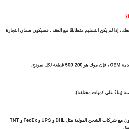
؟
مكنك استخدام Alibaba Trade Assurance لدفعك ، إذا لم يكن التسليم متطابقًا مع العقد ، فسيكون ضمان التجارة
جملة (بناءً على كميات مختلفة).
ج 7: نحن دائما نشحن جوا وبحرا.في الوقت نفسه ، نتعاون مع شركات الشحن الدولية مثل DHL و UPS و FedEx و TNT
ة.