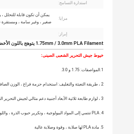
استدارة التسامح:
يمكن أن تكون قابلة للتحلل ، 
مزايا:
صغير ، وغير سامة ، ومستقرة في
إبراز:
1.75mm / 3.0mm PLA Filament يتوهج باللون الأخضر الداكن للطابعة ثلاثية الأبعاد MakerBot و RepRap و UP
خيوط جيش التحرير الشعبى الصينى:
1.المواصفات: 1.75 و 3.0.
2 ، طريقة التعبئة والتغليف: استخدام حزمة فراغ ، الوزن الصافي 1.0 كجم.
3 ، لوازم طابعة ثلاثية الأبعاد أجنبية دعم مثالي لجيش التحرير الشعبى الصينى ،
4. PLA تنتمي إلى المواد البيولوجية ، وتكرير حبوب الذرة ، واللون الطبيعي يمكن أن يكون الحل ، والجرعة لا تؤثر على البيئة.
5. مادة PLA لها صلابة ، وقوة وصلابة عالية