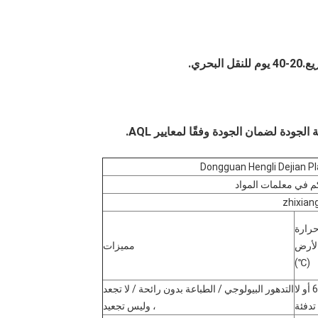
لجودة لضمان الجودة وفقًا لمعايير AQL.
Dongguan Hengli Dejian Pl
م في معلمات المواد
zhixia
رارة
لأرض
مميزات
(℃)
60-80 أو لا
التدهور البيولوجي / الطباعة بدون رائحة / لا تجعد
تدفئة
، وليس تجعيد