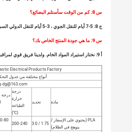
س
8
: كم من الوقت سأستلم البضائع؟
ج 8: 5-7 أيام للنقل الجوي ، 3-5 أيام للنقل الدولي السريع.20-40 يوم للنقل البحري.
س
9
: ما هي جودة المنتج الخاص بك؟
أ 9:
نختار استيراد المواد الخام.
ولدينا فريق قوي لمراقبة ا
astic Electrical Products Factory
أنواع مختلفة من جدول التحك
ng-dg@163.com
درجة
درجة ح
حرارة
مادة
تحديد
ا
الطباعة
(℃)
PLA (يحتوي على الإسفار /
200-240
1.75 / 3.0
يتوهج في الظلام)