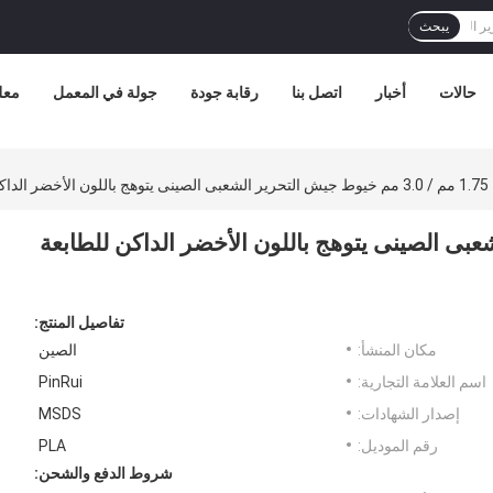
يبحث
حالات
أخبار
اتصل بنا
رقابة جودة
جولة في المعمل
معل
1.75 مم / 3.0 مم خيوط جيش التحرير الشعبى الصينى يتوهج باللون الأخضر الداكن للطابعة ثلاثية الأبعاد
رير الشعبى الصينى يتوهج باللون الأخضر الداكن للطابعة
تفاصيل المنتج:
مكان المنشأ:
الصين
اسم العلامة التجارية:
PinRui
إصدار الشهادات:
MSDS
رقم الموديل:
PLA
شروط الدفع والشحن: