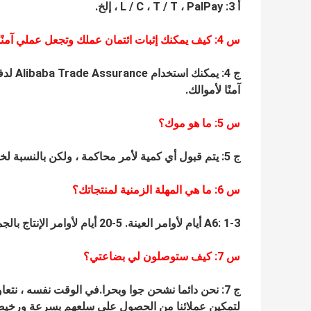
أ 3: L / C ، T / T ، PalPay ، إلخ.
س
4
: كيف يمكنك إثبات ائتمان عملك وتجعل عملي آمنًا
ج 4: ي
آمنًا لأموالك.
س
5
: ما هو موك؟
ج 5: يتم قبول أي كمية لأمر محاكمة ، ولكن بالنسبة لخدمة OEM ، فإن موك هو 200-500 قطعة لكل نموذج.
س
6
: ما هي المهلة الزمنية لمنتجاتك؟
A6: 1-3 أيام لأوامر العينة.
5
-
20
أيام لأوامر الإنتاج بال
س
7
: كيف ستوصلون لي بضاعتي؟
لتمكين عملائنا من الحصول على سلعهم بسرعة ورخيص