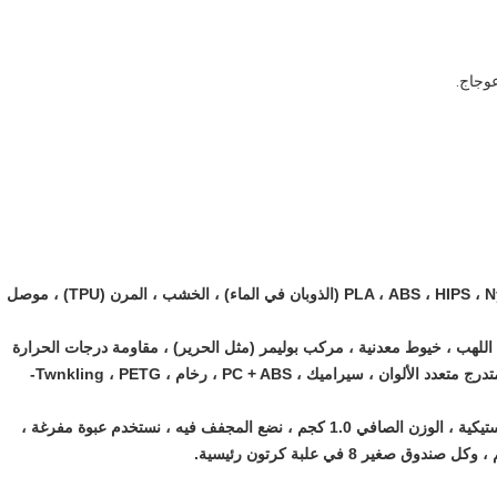
PLA ، ABS ، HIPS ، Nylon (PA) ، PC ، POM ، PETG ، PVA (الذوبان في الماء) ، الخشب ، المرن (TPU) ، موصل
ت اللهب ، خيوط معدنية ، مركب بوليمر (مثل الحرير) ، مقاومة درجات الحرارة
العالية 110 ℃ PETG ، ألياف الكربون ، ASA ، SoftPLA ، متدرج متعدد الألوان ، سيراميك ، PC + ABS ، رخام ، Twnkling ، PETG-
التعبئة 1.75 و 3.003.التعبئة: نستخدم بكرة بلاستيكية ، الوزن الصافي 1.0 كجم ، نضع المجفف فيه ، نستخدم عبوة مفرغة ،