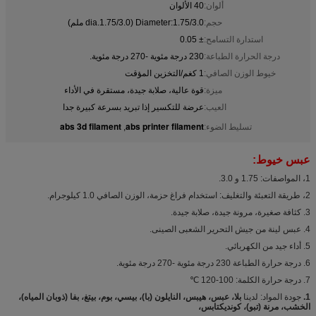
ألوان:
40 الألوان
حجم:
Diameter:1.75/3.0 (dia.1.75/3.0 ملم)
استدارة التسامح:
± 0.05
درجة الحرارة الطباعة:
230 درجة مئوية -270 درجة مئوية.
خيوط الوزن الصافي:
1 كغم/التخزين المؤقت
ميزة:
قوة عالية، صلابة جيدة، مستقرة في الأداء
العيب:
عرضة للتكسير إذا تبريد بسرعة كبيرة جدا
abs 3d filament
abs printer filament
تسليط الضوء:
,
عبس خيوط:
1، المواصفات: 1.75 و 3.0.
2، طريقة التعبئة والتغليف: استخدام فراغ حزمة، الوزن الصافي 1.0 كيلوجرام.
3. كثافة صغيرة، مرونة جيدة، صلابة جيدة.
4. عبس لينة من جيش التحرير الشعبى الصينى.
5. أداء جيد من الكهربائي.
6. درجة حرارة الطباعة 230 درجة مئوية -270 درجة مئوية.
7. درجة حرارة الكلمة: 100-120 ℃
1.
جودة المواد: لدينا
بلا، عبس، هيبس، النايلون (با)، بيسي، بوم، بيتغ، بفا (ذوبان المياه)،
الخشب، مرنة (تبو)، كونديكتابس،