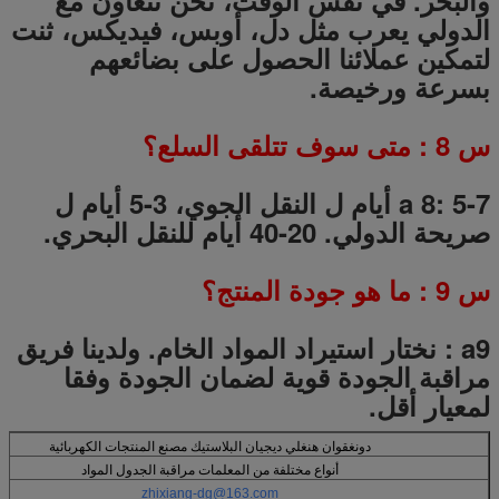
الدولي يعرب مثل دل، أوبس، فيديكس، ثنت
لتمكين عملائنا الحصول على بضائعهم
بسرعة ورخيصة.
س
8
: متى سوف تتلقى السلع؟
a 8: 5-7 أيام ل النقل الجوي، 3-5 أيام ل
صريحة الدولي.
20-40 أيام للنقل البحري.
س
9
: ما هو جودة المنتج؟
a9
:
نختار استيراد المواد الخام.
ولدينا فريق
مراقبة الجودة قوية لضمان الجودة وفقا
لمعيار أقل.
دونغقوان هنغلي ديجيان البلاستيك مصنع المنتجات الكهربائية
أنواع مختلفة من المعلمات مراقبة الجدول المواد
zhixiang-dg@163.com