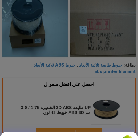
خيوط طابعة ثلاثية الأبعاد
خيوط ABS ثلاثية الأبعاد
بطاقة:
,
,
abs printer filament
احصل على افضل سعر ل
UP طابعة 3D ABS الشعيرة 1.75 / 3.0
مم ABS 3D خيوط 43 لون
استمر