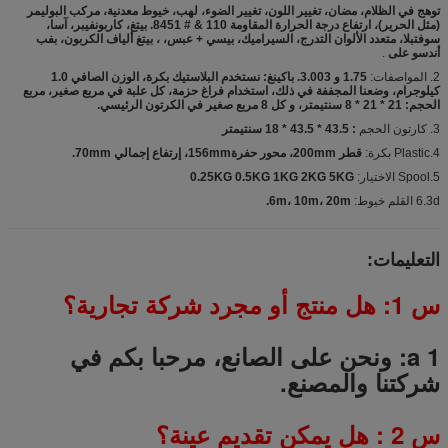
توهج في الظلام، مضان، تغيير اللون، تغيير الضوء، لهب، خيوط معدنية، مركب البوليمر
(مثل الحرير)، ارتفاع درجة الحرارة المقاومة 110 & # 8451. بيتغ، كاربونفيبر، آسا،
سوفتبلا، متعدد الألوان التدرج، السيراميك، بيسي + عبس، ، بيتغ ألياف الكربون، بفب
أندسو على
.
2. المواصفات:
1.75 و 3.003. باكينغ: نستخدم البلاستيك بكرة، الوزن الصافي 1.0
كيلوجرام، وضعنا المجففة في ذلك، استخدام فراغ حزمة، كل علبة في مربع صغير، مربع
الحجم: 21 * 21 * 8 سنتيمتر، و كل 8 مربع صغير في الكرتون الرئيسي.
3. كارتون الحجم
: 43.5 * 43.5 * 18 سنتيمتر
4.Plastic بكرة:
قطر 200mm، محور حفرة156mm، إرتفاع إجمالي 70mm.
5.Spool الاختيار:
0.25KG 0.5KG 1KG 2KG 5KG
6.3d القلم خيوط:
6m، 10m، 20m.
التعليمات:
س 1: هل منتج أو مجرد شركة تجارية؟
a 1: ونحن على الصانع، مرحبا بكم في
شركتنا والمصنع.
س
2
: هل يمكن تقديم عينة؟