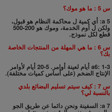
س
5
: ما هو موك؟
a 5: أي كمية ل محاكمة النظام هو قبول،
ولكن ل أوم الخدمة، وموك هو 200-500
قطع لكل نموذج.
س
6
: ما هي المهلة من المنتجات الخاصة
بك؟
a6: 1-3 أيام لعينة أوامر.
5-20
أيام لأوامر
الإنتاج الضخم (على أساس كميات مختلفة).
س
7
: كيف سيتم تسليم البضائع بلدي
بالنسبة لي؟
a 7: السفينة ونحن دائما عن طريق الجو
والبحر.
في نفس الوقت، نحن نتعاون مع