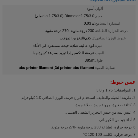
ألوان:
أسود
حجم:
Diameter:1.75/3.0 (dia.1.75/3.0 ملم)
استدارة التسامح:
± 0.03
درجة الحرارة الطباعة:
230 درجة مئوية -270 درجة مئوية.
خيوط الوزن الصافي:
1 كغم/التخزين المؤقت
ميزة:
قوة عالية، صلابة جيدة، مستقرة في الأداء
العيب:
عرضة للتكسير إذا تبريد بسرعة كبيرة جدا
طول:
385m
abs printer filament
3d printer abs filament
تسليط الضوء:
,
عبس خيوط:
1، المواصفات: 1.75 و 3.0.
2، طريقة التعبئة والتغليف: استخدام فراغ حزمة، الوزن الصافي 1.0 كيلوجرام.
3. كثافة صغيرة، مرونة جيدة، صلابة جيدة.
4. عبس لينة من جيش التحرير الشعبى الصينى.
5. أداء جيد من الكهربائي.
6. درجة حرارة الطباعة 230 درجة مئوية -270 درجة مئوية.
7. درجة حرارة الكلمة: 100-120 ℃