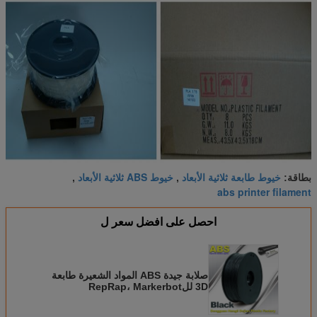
خيوط طابعة ثلاثية الأبعاد
خيوط ABS ثلاثية الأبعاد
بطاقة:
,
,
abs printer filament
احصل على افضل سعر ل
صلابة جيدة ABS المواد الشعيرة طابعة
3D للRepRap، Markerbot