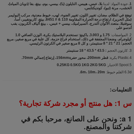
1.
جودة المواد: لدينا
بلا، عبس، هيبس، النايلون (با)، بيسي، بوم، بيتغ، بفا (ذوبان المياه)،
الخشب، مرنة (تبو)، كونديكتابس،
توهج في الظلام، مضان، تغيير اللون، تغيير الضوء، لهب، خيوط معدنية، مركب البوليمر
(مثل الحرير)، ارتفاع درجة الحرارة المقاومة 110 & # 8451. بيتغ، كاربونفيبر، آسا،
سوفتبلا، متعدد الألوان التدرج، السيراميك، بيسي + عبس، ، بيتغ ألياف الكربون، بفب
أندسو على
.
2. المواصفات:
1.75 و 3.003. باكينغ: نستخدم البلاستيك بكرة، الوزن الصافي 1.0
كيلوجرام، وضعنا المجففة في ذلك، استخدام فراغ حزمة، كل علبة في مربع صغير، مربع
الحجم: 21 * 21 * 8 سنتيمتر، و كل 8 مربع صغير في الكرتون الرئيسي.
3. كارتون الحجم
: 43.5 * 43.5 * 18 سنتيمتر
4.Plastic بكرة:
قطر 200mm، محور حفرة156mm، إرتفاع إجمالي 70mm.
5.Spool الاختيار:
0.25KG 0.5KG 1KG 2KG 5KG
6.3d القلم خيوط:
6m، 10m، 20m.
التعليمات:
س 1: هل منتج أو مجرد شركة تجارية؟
a 1: ونحن على الصانع، مرحبا بكم في
شركتنا والمصنع.