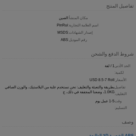
تفاصيل المنتج
مكان المنشأ:
الصين
اسم العلامة التجارية:
PinRui
إصدار الشهادات:
MSDS
رقم الموديل:
ABS
شروط الدفع والشحن
الحد الأدنى
1 / لفة
لكمية:
الأسعار:
USD 8.5-7 Roll
تفاصيل
بطريقة والتعبئة والتغليف: نحن نستخدم علبة من البلاستيك، والوزن الصافي
1.0KG، وضعنا المجففة في ذلك، ح
التغليف:
وقت
1-5 عمل يوم
التسليم:
وصف
ABS الشعيرة 3D الطابعة