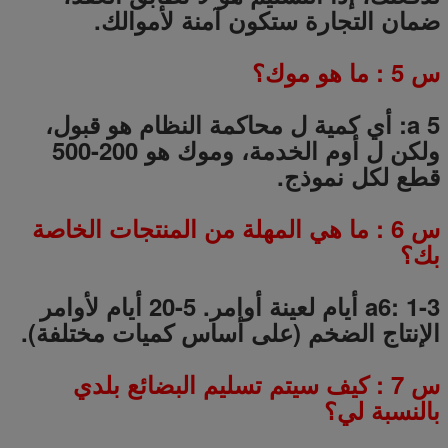
ضمان التجارة ستكون آمنة لأموالك.
س
5
: ما هو موك؟
a 5: أي كمية ل محاكمة النظام هو قبول،
ولكن ل أوم الخدمة، وموك هو 200-500
قطع لكل نموذج.
س
6
: ما هي المهلة من المنتجات الخاصة
بك؟
a6: 1-3 أيام لعينة أوامر.
5-20
أيام لأوامر
الإنتاج الضخم (على أساس كميات مختلفة).
س
7
: كيف سيتم تسليم البضائع بلدي
بالنسبة لي؟