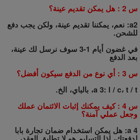
س
2
: هل يمكن تقديم عينة؟
a2: نعم، يمكننا تقديم عينة، ولكن يجب دفع
للشحن.
في غضون أيام 1-3 سوف نرسل لك عينة،
بعد الدفع
س
3
: أي نوع من الدفع سيكون أفضل؟
a 3: l / c، t / t، بالباي، الخ.
س
4
: كيف يمكنك إثبات الائتمان عملك
وجعل عملي آمنة؟
a 4: هل يمكن استخدام ضمان تجارة بابا
لدفعتك، إذا التسليم هو لا تطابق العقد،