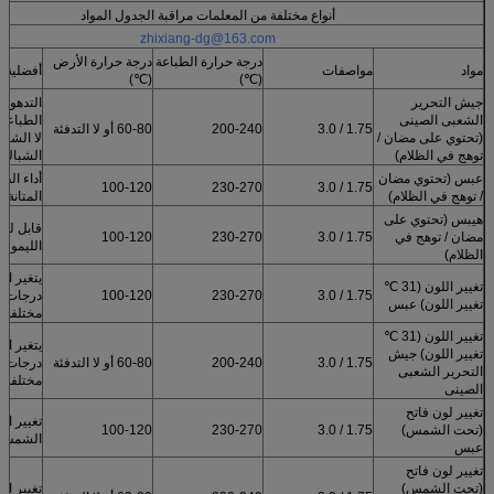
أنواع مختلفة من المعلمات مراقبة الجدول المواد
zhixiang-dg@163.com
درجة حرارة الطباعة
درجة حرارة الأرض
مواد
مواصفات
أفضلية
(℃)
(℃)
جيش التحرير
التدهور 
الشعبى الصينى
الطباعة 
1.75 / 3.0
200-240
60-80 أو لا التدفئة
(تحتوي على مضان /
لا الشب
توهج في الظلام)
الشباك
عبس (تحتوي مضان
أداء الطل
100-120
230-270
1.75 / 3.0
/ توهج في الظلام)
المتانة
هيبس (تحتوي على
قابل للذ
مضان / توهج في
1.75 / 3.0
230-270
100-120
الليمون
الظلام)
يتغير ال
تغيير اللون (31 ℃
1.75 / 3.0
230-270
100-120
درجات ح
تغيير اللون) عبس
مختلفة
تغيير اللون (31 ℃
يتغير ال
تغيير اللون) جيش
1.75 / 3.0
200-240
60-80 أو لا التدفئة
درجات ح
التحرير الشعبى
مختلفة
الصينى
تغيير لون فاتح
تغيير ال
(تحت الشمس)
1.75 / 3.0
230-270
100-120
الشمس
عبس
تغيير لون فاتح
(تحت الشمس)
تغيير ال