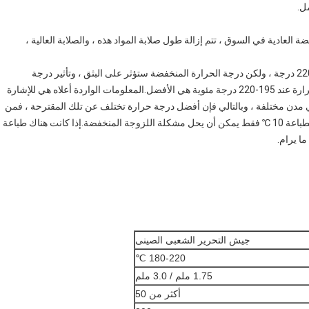
خفضة العادية في السوق ، تتم إزالة طول صلابة المواد هذه ، والصلابة العالية ،
5. درجة الحرارة المناسبة: يمكن أن يتكيف هذا المنتج مع 195-220 درجة ، ولكن درجة الحرارة المنخفضة ستؤثر على البثق ، وتأثير درجة
الحرارة المرتفعة على التبريد ، لذلك يوصى بأن تكون درجة الحرارة عند 195-220 درجة مئوية هي الأفضل.المعلومات الواردة أعلاه هي للإشارة
ي مدن مختلفة ، وبالتالي فإن أفضل درجة حرارة تختلف عن تلك المقترحة ، فمن
الأفضل اتخاذ الخيارات وفقًا للحالة الفعلية.ضبط درجة حرارة الطباعة 10 ℃ فقط يمكن أن يحل مشكلة اللزوجة المنخفضة.إذا كانت هناك طباعة
ا يرام.
جيش التحرير الشعبى الصينى
180-220 ℃
1.75 ملم / 3.0 ملم
أكثر من 50