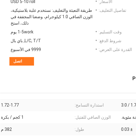
الأسعار:
USD 5-10 roll
تفاصيل التغليف:
طريقة التعبئة والتغليف: نستخدم علبة بلاستيكية،
الوزن الصافي 1.0 كيلوجرام، وضعنا المجففة في
ذلك، استخ
وقت التسليم:
1-5work يوم
شروط الدفع:
L/C, T/T, باي بال
القدرة على العرض:
9999 في الأسبوع
اتصل
1.75 /
استدارة التسامح:
1.72-1.77
الوزن الصافي للفتيل:
1 كجم / بكرة
± 0.03
طول:
382 م