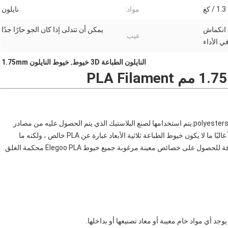
1.3 / كغ
مواد:
نايلون
، انكماش
يمكن أن تتدلى إذا كان الجو حارًا جدًا
عيب:
ي الأداء
النايلون الطباعة 3D خيوط
,
خيوط النايلون 1.75mm
PLA (polylactides) عبارة عن بوليمرات اصطناعية تنتمي إلى polyesters.يتم استخدامها لصنع البلاستيك الذي يتم الحصول عليه من مصادر
متجددة (مثل نشا الذرة).هذا يجعل PLA مادة خام متوافقة حيوياً.غالبًا ما لا يكون خيوط الطباعة ثلاثية الأبعاد عبارة عن PLA خالص ، ولكنه ما
يسمى بمزيج PLA ، والذي يتم إثراء هيكله الأساسي بمواد مضافة للحصول على خصائص معينة مرغوبة.جميع خيوط Elegoo PLA محكمة الغلق