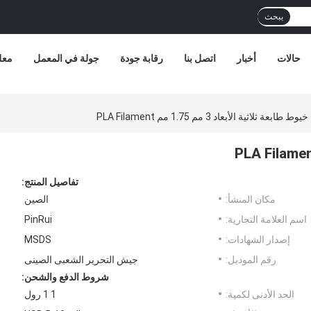
يبحث
حالات
أخبار
اتصل بنا
رقابة جودة
جولة في المعمل
معل
خيوط طابعة ثلاثية الأبعاد 3 مم 1.75 مم PLA Filament
تفاصيل المنتج:
مكان المنشأ:
الصين
اسم العلامة التجارية:
PinRui
إصدار الشهادات:
MSDS
رقم الموديل:
جيش التحرير الشعبى الصينى
شروط الدفع والشحن:
الحد الأدنى لكمية:
1 1 رول