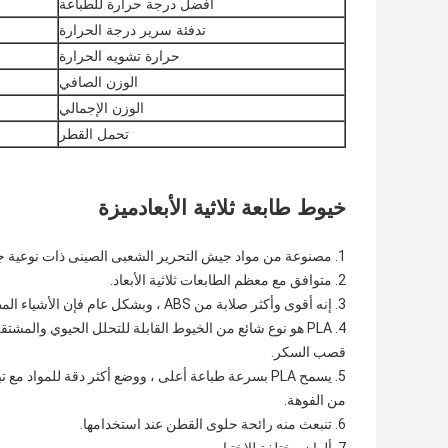
أفضل درجة حرارة للطباعة
تدفئة سرير درجة الحرارة
حرارة تشويه الحرارة
الوزن الصافي
الوزن الإجمالي
تحمل القطر
خيوط طابعة ثلاثية الأبعاد
ميزة
1. مصنوعة من مواد جيش التحرير الشعبى الصينى ذات نوعية جيدة.
2. متوافق مع معظم الطابعات ثلاثية الأبعاد.
3. إنه أقوى وأكثر صلابة من ABS ، وبشكل عام فإن الأشياء المطبوعة سيكون لها مظهر وإحساس أكثر لمعانًا مقارنة بـ ABS.
4. PLA هو نوع شائع من الخيوط القابلة للتحلل الحيوي والمشت
قصب السكر.
5. يسمح PLA بسرعة طباعة أعلى ، ووضع أكثر دقة للمواد 
من الفوهة.
6. تنبعث منه رائحة حلوى القطن عند استخدامها.