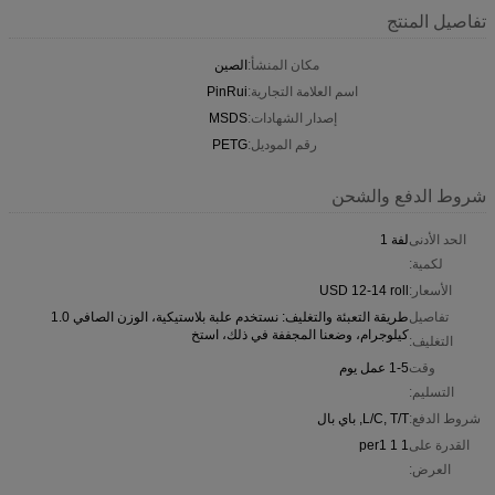
تفاصيل المنتج
مكان المنشأ:
الصين
اسم العلامة التجارية:
PinRui
إصدار الشهادات:
MSDS
رقم الموديل:
PETG
شروط الدفع والشحن
الحد الأدنى
لفة 1
لكمية:
الأسعار:
USD 12-14 roll
تفاصيل
طريقة التعبئة والتغليف: نستخدم علبة بلاستيكية، الوزن الصافي 1.0
كيلوجرام، وضعنا المجففة في ذلك، استخ
التغليف:
وقت
1-5 عمل يوم
التسليم:
شروط الدفع:
L/C, T/T, باي بال
القدرة على
1 1 per1
العرض: