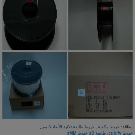
خيوط مكعبة
خيوط طابعة ثلاثية الأبعاد 3 مم
بطاقة:
,
,
خيوط cubify، طابعة 3D خيوط 3MM