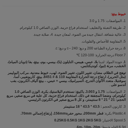
خيوط بيتغ:
1، المواصفات: 1.75 و 3.0
2، طريقة التعبئة والتغليف: استخدام فراغ حزمة، الوزن الصافي 1.0 كيلوجرام.
3، عالية شفافة، انتقال جيدة من الضوء، لمعان جيدة. 4، صلابة جيدة.
5، المقاومة للأحماض والقلويات.
6، درجة حرارة الطباعة 200 و ديغ؛ c-- 240 و ديغ؛ c.
7.Floor درجة الحرارة: 100-120 ℃
1.
جودة المواد: لدينا
بلا، عبس، هيبس، النايلون (با)، بيسي، بوم، بيتغ، بفا (ذوبان المياه)،
الخشب، مرنة (تبو)، كونديكتابس،
توهج في الظلام، مضان، تغيير اللون، تغيير الضوء، لهب، خيوط معدنية، مركب البوليمر
(مثل الحرير)، ارتفاع درجة الحرارة المقاومة 110 & # 8451. بيتغ، كاربونفيبر، آسا،
سوفتبلا، متعدد الألوان التدرج، السيراميك، بيسي + عبس، ، بيتغ ألياف الكربون، بفب
أندسو على
.
2. المواصفات:
1.75 و 3.003. باكينغ: نستخدم البلاستيك بكرة، الوزن الصافي 1.0
كيلوجرام، وضعنا المجففة في ذلك، استخدام فراغ حزمة، كل علبة في مربع صغير، مربع
الحجم: 21 * 21 * 8 سنتيمتر، و كل 8 مربع صغير في الكرتون الرئيسي.
3. كارتون الحجم
: 43.5 * 43.5 * 18 سنتيمتر
4.Plastic بكرة:
قطر 200mm، محور حفرة156mm، إرتفاع إجمالي 70mm.
5.Spool الاختيار:
0.25KG 0.5KG 1KG 2KG 5KG
6.3d القلم خيوط:
6m، 10m، 20m.