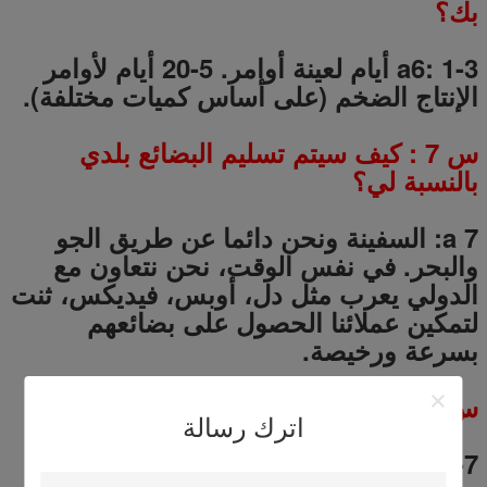
بك؟
a6: 1-3 أيام لعينة أوامر.
5-20
أيام لأوامر
الإنتاج الضخم (على أساس كميات مختلفة).
س
7
: كيف سيتم تسليم البضائع بلدي
بالنسبة لي؟
a 7: السفينة ونحن دائما عن طريق الجو
والبحر.
في نفس الوقت، نحن نتعاون مع
الدولي يعرب مثل دل، أوبس، فيديكس، ثنت
لتمكين عملائنا الحصول على بضائعهم
بسرعة ورخيصة.
س
8
: متى سوف تتلقى السلع؟
اترك رسالة
a 8: 5-7 أيام ل النقل الجوي، 3-5 أيام ل