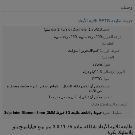
وصف
خيوط طابعة PETG ثلاثية الأبعاد
حجم:
Diameter:1.75/3.0 (dia.1.75/3.0 ملم)
درجة الحرارة
200 درجة مئوية -250 درجة مئوية
الطباعة:
خيوط الوزن
1 كغم/التخزين المؤقت
الصافي:
طول:
335m
الوزن الإجمالي:
1.3 كيلوجرام
مواد:
PETG
ميزة:
يمكن أن تكون قابلة للتحلل، انكماش صغير، غير-- سامة، مستقرة
في الأداء
العيب:
يمكن أن تدلى إذا كان يحصل حار جدا
استدارة التسامح:
± 0.05
خيوط cubify، طابعة 3D خيوط 3MM
3d printer filament 3mm
تسليط الضوء:
,
طابعة ثلاثية الأبعاد شفافة مادة 1.75 / 3.0 مم بيتغ فيليامينج بلو
بلاستيك بكرة