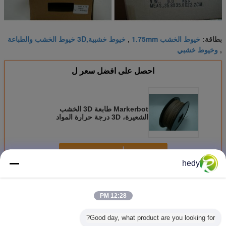
خيوط الخشب 1.75mm
خيوط خشبية,3D خيوط الخشب والطباعة
بطاقة:
,
وخيوط خشبي
,
احصل على افضل سعر ل
Markerbot طابعة 3D الخشب
الشعيرة، 3D درجة حرارة المواد
الاستهلاكية الطباعة 190-230 درجة
مئوية
استمر
hedy
خيوط طابعة خشبية ثلاثية الأبعاد
أكثر
12:28 PM
Good day, what product are you looking for?