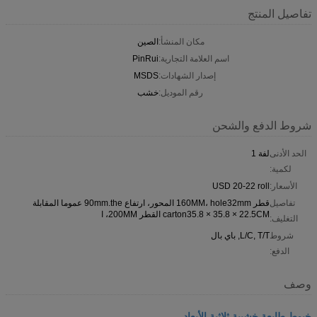
تفاصيل المنتج
مكان المنشأ:
الصين
اسم العلامة التجارية:
PinRui
إصدار الشهادات:
MSDS
رقم الموديل:
خشب
شروط الدفع والشحن
الحد الأدنى
لفة 1
لكمية:
الأسعار:
USD 20-22 roll
تفاصيل
قطر 160MM، hole32mm المحور، ارتفاع 90mm.the عموما المقابلة
carton35.8 × 35.8 × 22.5CM القطر 200MM، ا
التغليف:
شروط
L/C, T/T, باي بال
الدفع:
وصف
خيوط طابعة خشبية ثلاثية الأبعاد