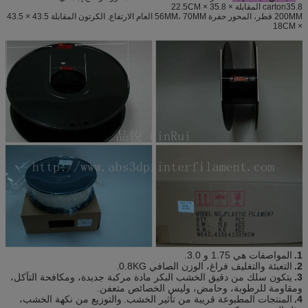
carton35.8 المقابلة × 35.8 × 22.5CM
200MM قطر، المحور حفرة 56MM، 70MM العام الارتفاع.
الكرتون المقابلة 43.5 × 43.5
× 18CM
1.
المواصفات هي 1.75 و 3.0.
2.
التعبئة والتغليف فراغ، الوزن الصافي 0.8KG.
3.
يتكون سلك من دقيق الخشب البكر مادة مركبة جديدة، ومكافحة التآكل،
ومقاومة للرطوبة، وحامض، وليس الخصائص متعفن.
4.
المنتجات المطبوعة قريبة من تأثير الخشب.
والتوزيع من نكهة الخشب،