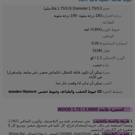
حجم:
Diameter:1.75/3.0 (dia.1.75/3.0 ملم)
درجة الحرارة
180 درجة مئوية -195 درجة مئوية.
الطباعة:
خيوط الوزن
0.8KG / لفة
الصافي:
استدارة التسامح:
± 0.05
طول:
310M
الوزن الإجمالي:
1.1 / كغ
مادة:
خشب
ميزة:
يمكن أن تكون قابلة للتحلل، انكماش صغير، غير سامة، واستقرارا
في الأداء
العيب:
يمكن أن تدلى اذا وقفت حار جدا
3D خيوط الخشب والطباعة، وخيوط خشبي
wooden filament
تسليط الضوء:
,
3D الشعيرة طابعة WOOD 1.75 / 3.0MM
1
طريقة والتعبئة والتغليف:
نحن نستخدم علبة من البلاستيك، والوزن الصافي 1.0KG،
وضعنا المجففة في ذلك، حزمة استخدام فراغ، كل علبة في صندوق صغير، ومربع كل 8
صغيرة في الكرتون الرئيسي.
2
علبة من البلاستيك:
قطر 160MM، hole32mm المحور، ارتفاع إجمالي 90mm.the