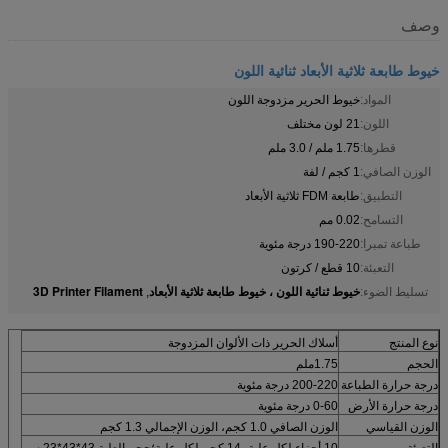
وصف
خيوط طابعة ثلاثية الأبعاد ثنائية اللون
المواد:
خيوط الحرير مزدوجة اللون
اللون:
21 لون مختلف
قطرها:
1.75 ملم / 3.0 ملم
الوزن الصافي:
1 كجم / لفة
التطبيق:
طابعة FDM ثلاثية الأبعاد
التسامح:
0.02 مم
طباعة تمبرا:
190-220 درجة مئوية
التعبئة:
10 قطع / كرتون
خيوط ثنائية اللون ، خيوط طابعة ثلاثية الأبعاد
3D Printer Filament
تسليط الضوء:
,
نوع المنتج
أسلاك الحرير ذات الألوان المزدوجة
الحجم
1.75ملم
درجة حرارة الطباعة
200-220 درجة مئوية
درجة حرارة الأرض
0-60 درجة مئوية
الوزن القياسي
الوزن الصافي 1.0 كجم، الوزن الإجمالي 1.3 كجم
التعبئة
10 أجزاء لكل علبة، 14 كجم لكل علبة؛حجم العلبة 43*43*23 سم