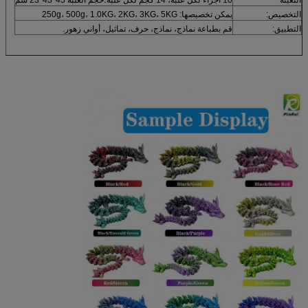
التخصيص:
يمكن تخصيصها: 250g، 500g، 1.0KG، 2KG، 3KG، 5KG
التطبيق:
قم بطباعة نماذج، نماذج، حرف، تماثيل، أواني زهور.