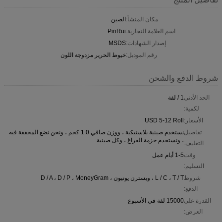
مكان المنشأ:
الصين
اسم العلامة التجارية:
PinRui
إصدار الشهادات:
MSDS
رقم الموديل:
خيوط الحرير مزدوجة اللون
شروط الدفع والشحن
الحد الأدنى
1 / لفة
لكمية:
الأسعار:
USD 5-12 Roll
تفاصيل
نستخدم صينية بلاستيكية ، ووزن صافي 1.0 كجم ، ونحن نضع المجففة فيه
، ونستخدم حزمة الفراغ ، وكل صينية
التغليف:
وقت
1-5 أيام عمل
التسليم:
شروط
L / C ، T / T ، ويسترن يونيون ، D / A ، D / P ، MoneyGram
الدفع:
القدرة على
15000 لفة في الأسبوع
العرض: