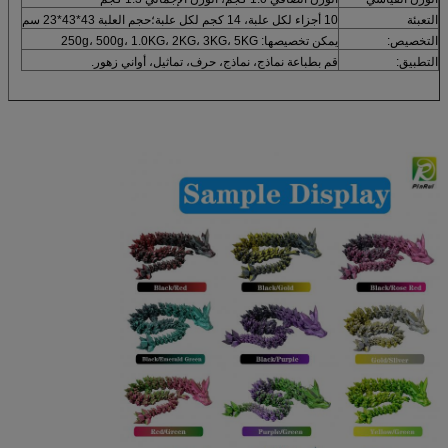
التعبئة
10 أجزاء لكل علبة، 14 كجم لكل علبة؛حجم العلبة 43*43*23 سم
التخصيص:
يمكن تخصيصها: 250g، 500g، 1.0KG، 2KG، 3KG، 5KG
التطبيق:
قم بطباعة نماذج، نماذج، حرف، تماثيل، أواني زهور.