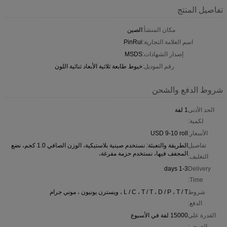
تفاصيل المنتج
مكان المنشأ:
الصين
اسم العلامة التجارية:
PinRui
إصدار الشهادات:
MSDS
رقم الموديل:
خيوط طابعة ثلاثية الأبعاد ثنائية اللون
شروط الدفع والشحن
الحد الأدنى
1 لفة
لكمية:
الأسعار:
USD 9-10 roll
تفاصيل
الطريقة والتعبئة: نستخدم صينية بلاستيكية، الوزن الصافي 1.0 كجم، نضع
المجفف فيها، نستخدم حزمة مفرغة،
التغليف:
1-3 days
Delivery
Time:
شروط
L / C ، T / T ، D / P ، T / T ، ويسترن يونيون ، موني جرام
الدفع:
القدرة على
15000 لفة في الأسبوع
العرض: