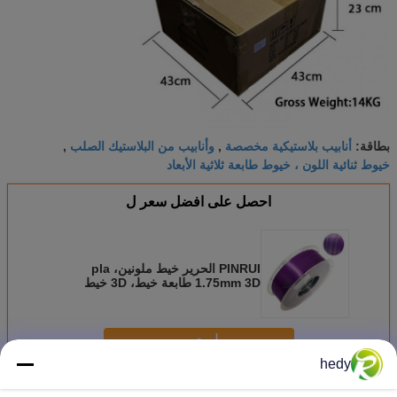
أنابيب بلاستيكية مخصصة
وأنابيب من البلاستيك الصلب
بطاقة:
,
,
خيوط ثنائية اللون ، خيوط طابعة ثلاثية الأبعاد
احصل على افضل سعر ل
PINRUI الحرير خيط ملونين، pla
1.75mm 3D طابعة خيط، 3D خيط
استمر
hedy
خيوط طابعة ثلاثية الأبعاد ثنائية اللون
أكثر