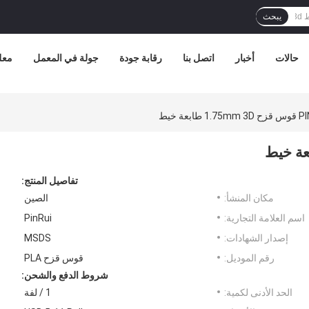
يبحث
حالات
أخبار
اتصل بنا
رقابة جودة
جولة في المعمل
معل
ابعة خيط
تفاصيل المنتج:
مكان المنشأ:
الصين
اسم العلامة التجارية:
PinRui
إصدار الشهادات:
MSDS
رقم الموديل:
قوس قزح PLA
شروط الدفع والشحن:
الحد الأدنى لكمية:
1 / لفة