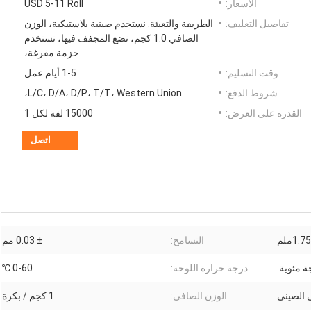
الأسعار:
USD 5-11 Roll
تفاصيل التغليف:
الطريقة والتعبئة: نستخدم صينية بلاستيكية، الوزن
الصافي 1.0 كجم، نضع المجفف فيها، نستخدم
حزمة مفرغة،
وقت التسليم:
1-5 أيام عمل
شروط الدفع:
L/C، D/A، D/P، T/T، Western Union،
القدرة على العرض:
15000 لفة لكل 1
اتصل
1.75ملم
التسامح:
± 0.03 مم
درجة حرارة اللوحة:
0-60 ℃
 الصينى
الوزن الصافي:
1 كجم / بكرة