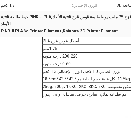
بعة 3D
الوزن الإجمالي:
1.3 كجم
1شعاع طابعة ثلاثية الأبعاد قوس قزح 75 ملم,خيوط طابعة قوس قزح ثلاثية الأبعاد,PINRUI PLA خيط طابعة ثلاثية
الأبعاد
PINRUI PLA 3d Printer Filament
,
Rainbow 3D Printer Filament
,
أسلاك قوس قزح PLA
1.75ملم
200-220 درجة مئوية
0-60 درجة مئوية
الوزن الصافي 1.0 كجم، الوزن الإجمالي 1.3 كجم
ن تخصيصها: 250g، 500g، 1.0KG، 2KG، 3KG، 5KG
قم بطباعة نماذج، نماذج، حرف، تماثيل، أواني زهور.