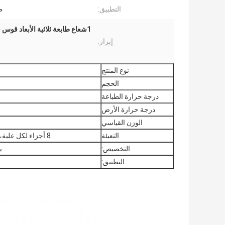
التطبيق:
طا
إبراز:
نوع المنتج
الحجم
درجة حرارة الطباعة
درجة حرارة الأرض
الوزن القياسي
التعبئة
8 أجزاء لكل علبة، 11.5kg لكل علبة؛حجم العلبة هو 43.5*43.5*18.5cm
التخصيص:
يمك
التطبيق: