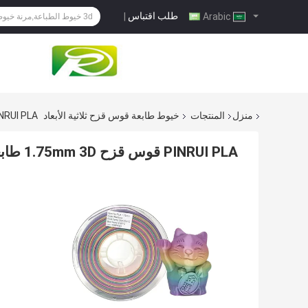
طلب اقتباس
|
Arabic
منزل
المنتجات
خيوط طابعة قوس قزح ثلاثية الأبعاد
PINRUI PLA قوس قزح 1.75mm 3D ط
PINRUI PLA قوس قزح 1.75mm 3D طابعة خيط