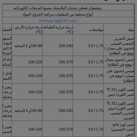
دونغقوان هنغلي ديجيان البلاستيك مصنع المنتجات الكهربائية
أنواع مختلفة من المعلمات مراقبة الجدول المواد
zhixiang-dg@163.com
درجة حرارة الطباعة
درجة حرارة الأرض
مواد
مواصفات
أفضلية
(℃)
(℃)
جيش التحرير
التدهور 
الشعبى الصينى
الطباعة 
1.75 / 3.0
200-240
60-80 أو لا التدفئة
(تحتوي على مضان /
لا الشب
توهج في الظلام)
الشباك
عبس (تحتوي مضان
أداء الطل
100-120
230-270
1.75 / 3.0
/ توهج في الظلام)
المتانة
هيبس (تحتوي على
قابل للذ
مضان / توهج في
1.75 / 3.0
230-270
100-120
الليمون
الظلام)
يتغير ال
تغيير اللون (31 ℃
1.75 / 3.0
230-270
100-120
درجات ح
تغيير اللون) عبس
مختلفة
تغيير اللون (31 ℃
يتغير ال
تغيير اللون) جيش
1.75 / 3.0
200-240
60-80 أو لا التدفئة
درجات ح
التحرير الشعبى
مختلفة
الصينى
تغيير لون فاتح
تغيير ال
(تحت الشمس)
1.75 / 3.0
230-270
100-120
الشمس
عبس