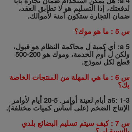
a 4: هل يمكن استخدام ضمان تجارة بابا
لدفعتك، إذا التسليم هو لا تطابق العقد،
ضمان التجارة ستكون آمنة لأموالك.
س
5
: ما هو موك؟
a 5: أي كمية ل محاكمة النظام هو قبول،
ولكن ل أوم الخدمة، وموك هو 200-500
قطع لكل نموذج.
س
6
: ما هي المهلة من المنتجات الخاصة
بك؟
a6: 1-3 أيام لعينة أوامر.
5-20
أيام لأوامر
الإنتاج الضخم (على أساس كميات مختلفة).
س
7
: كيف سيتم تسليم البضائع بلدي
بالنسبة لي؟