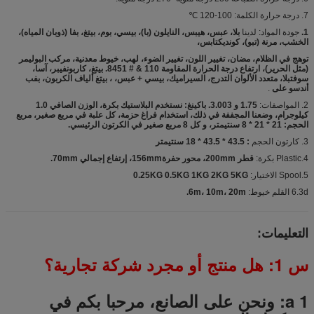
7. درجة حرارة الكلمة: 100-120 ℃
1.
جودة المواد: لدينا
بلا، عبس، هيبس، النايلون (با)، بيسي، بوم، بيتغ، بفا (ذوبان المياه)،
الخشب، مرنة (تبو)، كونديكتابس،
توهج في الظلام، مضان، تغيير اللون، تغيير الضوء، لهب، خيوط معدنية، مركب البوليمر
(مثل الحرير)، ارتفاع درجة الحرارة المقاومة 110 & # 8451. بيتغ، كاربونفيبر، آسا،
سوفتبلا، متعدد الألوان التدرج، السيراميك، بيسي + عبس، ، بيتغ ألياف الكربون، بفب
أندسو على
.
2. المواصفات:
1.75 و 3.003. باكينغ: نستخدم البلاستيك بكرة، الوزن الصافي 1.0
كيلوجرام، وضعنا المجففة في ذلك، استخدام فراغ حزمة، كل علبة في مربع صغير، مربع
الحجم: 21 * 21 * 8 سنتيمتر، و كل 8 مربع صغير في الكرتون الرئيسي.
3. كارتون الحجم
: 43.5 * 43.5 * 18 سنتيمتر
4.Plastic بكرة:
قطر 200mm، محور حفرة156mm، إرتفاع إجمالي 70mm.
5.Spool الاختيار:
0.25KG 0.5KG 1KG 2KG 5KG
6.3d القلم خيوط:
6m، 10m، 20m.
التعليمات:
س 1: هل منتج أو مجرد شركة تجارية؟
a 1: ونحن على الصانع، مرحبا بكم في