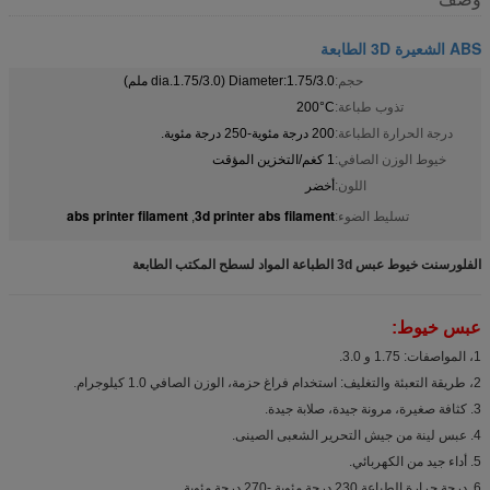
ABS الشعيرة 3D الطابعة
حجم:
Diameter:1.75/3.0 (dia.1.75/3.0 ملم)
تذوب طباعة:
200°C
درجة الحرارة الطباعة:
200 درجة مئوية-250 درجة مئوية.
خيوط الوزن الصافي:
1 كغم/التخزين المؤقت
اللون:
أخضر
abs printer filament
3d printer abs filament
تسليط الضوء:
,
الفلورسنت خيوط عبس 3d الطباعة المواد لسطح المكتب الطابعة
عبس خيوط:
1، المواصفات: 1.75 و 3.0.
2، طريقة التعبئة والتغليف: استخدام فراغ حزمة، الوزن الصافي 1.0 كيلوجرام.
3. كثافة صغيرة، مرونة جيدة، صلابة جيدة.
4. عبس لينة من جيش التحرير الشعبى الصينى.
5. أداء جيد من الكهربائي.
6. درجة حرارة الطباعة 230 درجة مئوية -270 درجة مئوية.