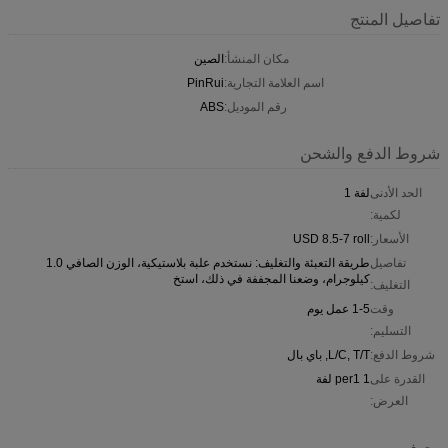
تفاصيل المنتج
مكان المنشأ:
الصين
اسم العلامة التجارية:
PinRui
رقم الموديل:
ABS
شروط الدفع والشحن
الحد الأدنى
لفة 1
لكمية:
الأسعار:
USD 8.5-7 roll
تفاصيل
طريقة التعبئة والتغليف: نستخدم علبة بلاستيكية، الوزن الصافي 1.0
كيلوجرام، وضعنا المجففة في ذلك، استخ
التغليف:
وقت
1-5 عمل يوم
التسليم:
شروط الدفع:
L/C, T/T, باي بال
القدرة على
1 per1 لفة
العرض:
وصف