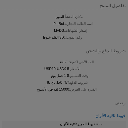
تفاصيل المنتج
مكان المنشأ:
الصين
اسم العلامة التجارية:
PinRui
إصدار الشهادات:
MADS
رقم الموديل:
3D القلم خيوط
شروط الدفع والشحن
الحد الأدنى لكمية:
1 / لفة
الأسعار:
USD10-USD9.5
وقت التسليم:
1-5 عمل يوم
شروط الدفع:
L/C, T/T, باي بال
القدرة على العرض:
15000 لفة في الأسبوع
وصف
خيوط ثلاثية الألوان
مادة:
خيوط الحرير ثلاثية الألوان