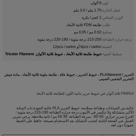
لون:
9 ألوان
قطر الدائرة:
1.75 ملم / 3.0 ملم
الوزن الصافي:
1 كجم / بكرة
طلب:
طابعة FDM ثلاثية الأبعاد
تسامح:
0.02 مم / 0.05 مم
درجة حرارة الطباعة:
210-250 درجة مئوية / 190-220 درجة مئوية
التعبئة:
8pcs / carton أو 12pcs / carton
خيوط طابعة ثلاثية الأبعاد ، خيوط ثلاثية الألوان
Tricolor Filament
تسليط الضوء:
,
الحرير / PLAfilament ، خيوط الحرير ، خيوط pla ، طابعة ملونة ثلاثية الأبعاد ، مادة جيش
التحرير الشعبى الصينى
PINRUI ثلاثة ألوان في خيوط حرير ثنائية اللون للطابعة ثلاثية الأبعاد
خالية من السدادات وطباعة بسلاسة: خيوط الحرير PLA عالية الجودة ذات المتانة
الأكبر متشابكة ولا تنكسر في الأنبوب.درجة حرارة الطباعة 190-220 درجة مئوية ؛
اقترح سرير حراري: 50-60 ، سرعة الطباعة: 30-50 مم / ثانية.ملاحظة: يرجى تمرير
الفتيل عبر الفتحة الثابتة لتجنب التشابك بعد الاستخدام.نصيحة: حافظ على الخيط
عموديًا دون لفه.