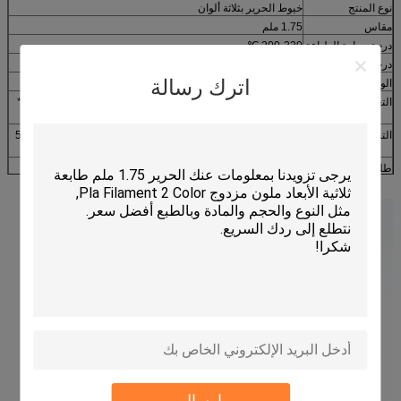
نوع المنتج
خيوط الحرير بثلاثة ألوان
مقاس
1.75 ملم
درجة حرارة الطباعة
200-220 ℃
درجة حرارة الأرض
0-60 ℃
اترك رسالة
الوزن القياسي
الوزن الصافي 1.0 كجم ، الوزن الإجمالي 1.3 كجم
التعبئة والتغليف
8 قطع في الكرتون ، 11.5 كجم لكل كرتون ؛ حجم الكرتون 43.5 *
43.5 * 18.5 سم
التخصيص:
يمكن تخصيصها: 250 جم ، 500 جم ، 1.0 كجم ، 2 كجم ، 3 كجم ، 5
كجم
طلب:
نماذج SPrint ، النماذج ، الحرف اليدوية ، التماثيل ، أواني الزهور.
إرسال