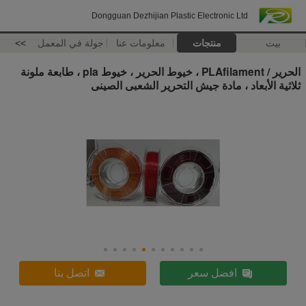
Dongguan Dezhijian Plastic Electronic Ltd
بيت
منتجات
معلومات عنا
جولة في المعمل
>>
الحرير / PLAfilament ، خيوط الحرير ، خيوط pla ، طابعة ملونة
ثلاثية الأبعاد ، مادة جيش التحرير الشعبى الصينى
افضل سعر
اتصل بنا