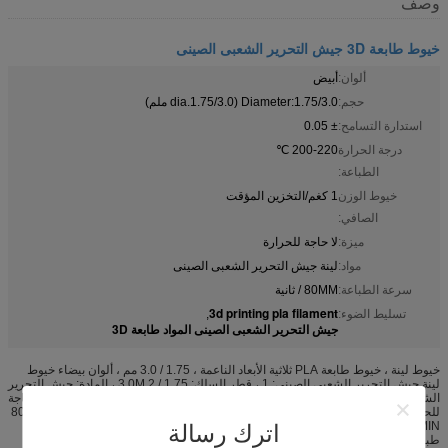
وصف
خيوط طابعة 3D جيش التحرير الشعبى الصينى
ألوان:
أبيض
حجم:
Diameter:1.75/3.0 (dia.1.75/3.0 ملم)
استدارة التسامح:
± 0.05
درجة الحرارة
200-220 ℃
الطباعة:
خيوط الوزن
1 كغم/التخزين المؤقت
الصافي:
ميزة:
لا حاجة للحرارة
مواد:
لينة جيش التحرير الشعبى الصينى
سرعة الطباعة:
80MM / ثانية
3d printing pla filament
تسليط الضوء:
,
جيش التحرير الشعبى الصينى المواد طابعة 3D
خيوط لينة ، خيوط طابعة PLA ثلاثية الأبعاد الناعمة ، 1.75 / 3.0 مم ، ألوان بيضاء خيوط
لينة جيش التحرير الشعبى الصينى: 1 ، قطر السلك: 1.75 / 3.0M 2 ، المادة: جيش التحرير
الشعبى الصينى لينة 3 ، درجة حرارة الطباعة: 200-220 ℃ 4 ، درجة حرارة الأرض: لا حاجة
للحرارة 5 ، معلمات الطباعة (مستحسن): درجة حرارة 220 ؛ سرعة خيوط التغذية: 80MM
/ MIN ، التباطؤ : 120MM / دقيقة ، ومعدل التعبئة: 15-80 ٪ ، مجموعة التقليدية سمك
اترك رسالة
طبقة 30 ٪ من 0.2 6 ، الغراء القرص: القرص الأسود (قطر 200 ، ثقب رمح 56 مم) 7 ،