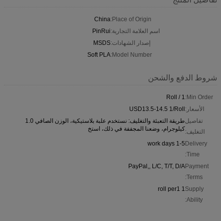
China
Place of Origin:
اسم العلامة التجارية:
PinRui
إصدار الشهادات:
MSDS
Soft PLA
Model Number:
شروط الدفع والشحن
1 / Roll
Min Order:
الأسعار:
USD13.5-14.5 1/Roll
تفاصيل
طريقة التعبئة والتغليف: نستخدم علبة بلاستيكية، الوزن الصافي 1.0
كيلوجرام، وضعنا المجففة في ذلك، استخ
التغليف:
1-5 work days
Delivery
Time:
PayPal,, L/C, T/T, D/A
Payment
Terms:
1 roll per1
Supply
Ability: