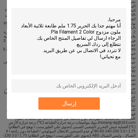
تحميل الوزن القياسي (الوزن الصافي 1 كيلوجرام ، الوزن الإجمالي 1.3 كيلوجرام) 8 ،
المزايا: مرونة جيدة ، ومرونة جيدة ، ومناسبة لنعال الطباعة. 1. نوعية المواد: لدينا جيش
التحرير الشعبى الصينى ، ABS ، الوركين ، النايلون (السلطة الفلسطينية) ، PC ، POM ،
PETG ، PVA (الذوبان في الماء) ، الخشب ، مرنة (TPU) ، ConductiveABS ، يتوهج في
الظلام ، الإسفار ، تغيير اللون ، تغيير الضوء ، مثبطات اللهب ، خيوط معدنية ، مركب
بوليمر (مثل الحرير) ، مقاومة درجات الحرارة العالية 110 ، PETG ، carbonfiber ، ASA ،
SoftPLA ، متعدد الألوان التدرج ، السيراميك ، PC + ABS ، الرخام ، Twnkling ، PETG-
Carbon Fiber ، PVB andso on . 2. المواصفات: 1.75 & 3.003.packing: نستخدم بكرة
بلاستيكية ، الوزن الصافي 1.0KG ، نضع المجففة في ذلك ، استخدام حزمة فراغ ، كل علبة
في مربع صغير ، حجم مربع: 21 * 21 * 8CM ، و كل 8 مربع صغير في الكرتون الرئيسي. 3.
حجم الكرتون : 43.5 * 43.5 * 18cm 4. البلاستيك بكرة: القطر 200mm ، axle
hole166mm ، الارتفاع الكلي 70mm. 5.Spool الاختيار: 0.25KG 0.5KG 1KG 2KG 5KG
خيوط القلم 6.3D: 6M ، 10M ، 20M. التعليمات: س 1: هل أنت منتج أو مجرد شركة
تجارية؟ a 1: ونحن على الصانع ، مرحبا بكم في شركتنا والمصنع. س 2 : يمكنك تقديم
عينة؟ a2: نعم ، يمكننا تقديم عينة ، ولكن يجب دفع ثمن الشحن. في غضون 1-3 أيام سوف
نرسل لك عينة ، بعد الدفع س 3 : أي نوع من الدفع سيكون أفضل؟ ج 3: L / C ، T / T ،
PalPay ، إلخ. س 4 : كيف يمكنك إثبات رصيد نشاطك التجاري وجعل عملي آمنًا؟ a 4:
يمكنك استخدام ضمان بابا التجارة للدفع الخاص بك ، إذا كان التسليم لا يطابق العقد ،
سيكون ضمان التجارة آمنة لأموالك. س 5 : ما هو موك؟ ج 5: يتم قبول أي كمية لأمر
تجريبي ، ولكن بالنسبة لخدمة OEM ، فإن MOQ هو 200-500 جهاز كمبيوتر لكل طراز.
س 6 : ما هو المهلة لمنتجاتك؟ a6: 1-3 أيام لأوامر عينة. 5 - 20 يوما لأوامر الإنتاج الضخم
(على أساس الكميات المختلفة). س 7 : كيف ستسلم السلع لي؟ ج 7: السفينة ونحن دائما
عن طريق الجو والبحر. في الوقت نفسه ، نتعاون مع شركات دولية مثل DHL ، UPS ،
FedEx ، TNT لتمكين عملائنا من الحصول على بضائعهم بسرعة ورخيصة. س 8 : متى
إرسال
سأستلم البضاعة؟ A 8: 5-7 أيام للنقل الجوي ، 3-5 أيام للتعبير عن الدولية. 20-40 يوما
للنقل البحري. س 9 : ما هي جودة منتجك؟ a9 : نختار importd المواد الخام. ولدينا فريق
قوي لمراقبة الجودة لضمان الجودة وفقا لمعيار AQL. دونغقوان Hengli Dejian مصنع
للمنتجات البلاستيكية الكهربائية أنواع مختلفة من جدول التحكم في معلمات المواد
zhixiang-dg@163.com مواد مواصفات درجة حرارة الطباعة (℃) درجة حرارة الأرض
(℃) أفضلية جيش التحرير الشعبى الصينى (تحتوي على الفلورسنت / توهج في الظلام)
1.75 / 3.0 200-240 60-80 أو عدم التسخين الانحلال البيولوجي / الطباعة دون رائحة / لا
الشباك ، وليس الشباك ABS (تحتوي على الفلورسنت / توهج في الظلام) 1.75 / 3.0 230-