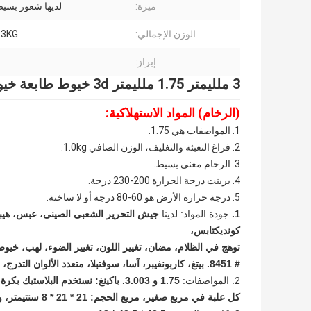
ميزة:
لديها شعور بسيط
الوزن الإجمالي:
1.3KG / ب
إبراز:
3 ملليمتر 1.75 ملليمتر 3d خيوط طابعة خيوط الرخام
(الرخام) المواد الاستهلاكية:
1. المواصفات هي 1.75.
2. فراغ التعبئة والتغليف، الوزن الصافي 1.0kg.
3. الرخام معنى بسيط.
4. برينت درجة الحرارة 200-230 درجة.
5. درجة حرارة الأرض هو 60-80 درجة أو لا ساخنة.
1.
جودة المواد: لدينا
جيش التحرير الشعبى الصينى، عبس، هيبس، ا
كونديكتابس،
# 8451. بيتغ، كاربونفيبر، آسا، سوفتبلا، متعدد الألوان التدرج، السيراميك، بيسي + عبس، ، بيتغ ألياف الكربون، بفب أندسو على
2. المواصفات:
كل علبة في مربع صغير، مربع الحجم: 21 * 21 * 8 سنتيمتر، و كل 8 مربع صغير في الكرتون الرئيسي.