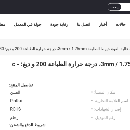
يبحث
حالات
أخبار
اتصل بنا
رقابة جودة
جولة في المعمل
معل
الرخام 3d عالية القوة خيوط الطابعة 3mm / 1.75mm، درجة حرارة الطباعة 200 و ديغ؛ c -
تفاصيل المنتج:
مكان المنشأ:
الصين
اسم العلامة التجارية:
PinRui
إصدار الشهادات:
ROHS
رقم الموديل:
رخام
شروط الدفع والشحن: