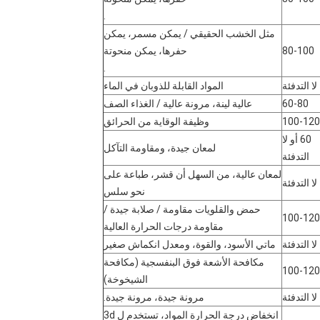
.
مثل الخشب الحقيقي / يمكن مسمر، يمكن
80-100
حفرها، يمكن منحوتة
.
لا التدفئة
المواد القابلة للذوبان في الماء
60-80
عالية لينة، مرونة عالية / الغذاء الصف
100-120
وظيفة الوقاية من الحرائق
60 أو لا
لمعان جيدة، ومقاومة التآكل
التدفئة
لمعان عالية، من السهل أن قشر، طباعة على
لا التدفئة
نحو سلس
حمض والقلويات مقاومة / صلابة جيدة /
100-120
مقاومة درجات الحرارة العالية
لا التدفئة
ماتي الأسود، والقوة، ومعدل انكماش صغير
مكافحة الأشعة فوق البنفسجية (مكافحة
100-120
الشيخوخة)
لا التدفئة
مرونة جيدة، مرونة جيدة.
انخفاض درجة الحرارة المواد، تستخدم ل 3d