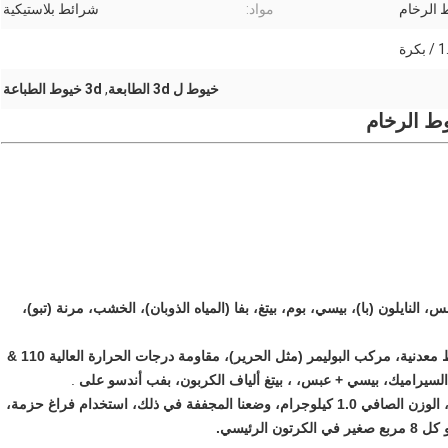
 الرخام
مواد:
شرائط بلاستيكية
كرة
خيوط ل 3d الطابعة
,
3d خيوط الطباعة
لنايلون (با)، بيسي، بوم، بيتغ، بفا (المياه الذوبان)، الخشب، مرنة (تبو)،
توهج في الظلام، مضان، تغيير اللون، تغيير الضوء، لهب، خيوط معدنية، مركب البوليمر (مثل الحرير)، مقاومة درجات الحرارة العالية 110 &
.
1.75 و 3.003. باكينغ: نستخدم البلاستيك بكرة، الوزن الصافي 1.0 كيلوجرام، وضعنا المجففة في ذلك، استخدام فراغ حزمة،