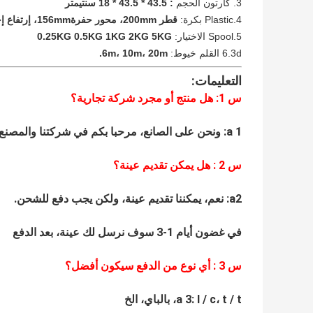
3. كارتون الحجم
: 43.5 * 43.5 * 18 سنتيمتر
4.Plastic بكرة:
قطر 200mm، محور حفرة156mm، إرتفاع إجمالي 70mm.
5.Spool الاختيار:
0.25KG 0.5KG 1KG 2KG 5KG
6.3d القلم خيوط:
6m، 10m، 20m.
التعليمات:
س 1: هل منتج أو مجرد شركة تجارية؟
a 1: ونحن على الصانع، مرحبا بكم في شركتنا والمصنع.
س
2
: هل يمكن تقديم عينة؟
a2: نعم، يمكننا تقديم عينة، ولكن يجب دفع للشحن.
في غضون أيام 1-3 سوف نرسل لك عينة، بعد الدفع
س
3
: أي نوع من الدفع سيكون أفضل؟
a 3: l / c، t / t، بالباي، الخ