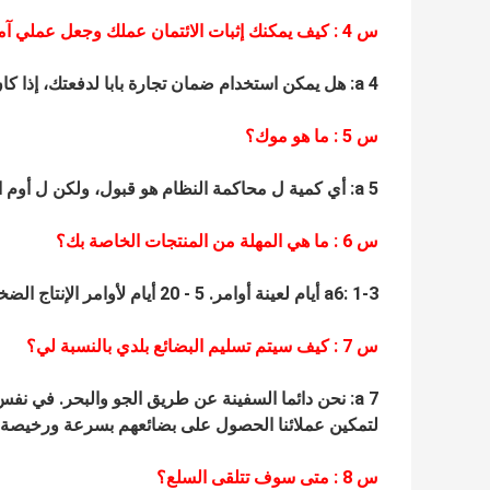
س
4
: كيف يمكنك إثبات الائتمان عملك وجعل عملي آم
a 4: هل يمكن استخدام ضمان تجارة بابا لدفعتك، إذا كان التسليم لا تطابق العقد، ضمان التجارة ستكون آمنة لأموالك.
س
5
: ما هو موك؟
a 5: أي كمية ل محاكمة النظام هو قبول، ولكن ل أوم الخدمة، وموك هو 200-500 قطع لكل نموذج.
س
6
: ما هي المهلة من المنتجات الخاصة بك؟
a6: 1-3 أيام لعينة أوامر.
5
-
20
أيام لأوامر الإنتاج ا
س
7
: كيف سيتم تسليم البضائع بلدي بالنسبة لي؟
a 7: نحن دائما السفينة عن طريق الجو والبحر.
في نفس 
لتمكين عملائنا الحصول على بضائعهم بسرعة ورخيصة.
س
8
: متى سوف تتلقى السلع؟