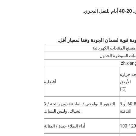
20-40 أيام للنقل البحري.
ودة قوية لضمان الجودة وفقا لمعيار أقل.
مصنع المنتجات الكهربائية
لمات السيطرة الجدول
zhixia
ة حرارة
الأرض
أفضلية
(℃)
60-80 أو لا
التدهور البيولوجي / الطباعة دون رائحة / لا
التدفئة
الشباك، وليس الشباك
100-120
أداء الطلاء جيدة / المتانة