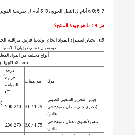
a 8: 5-7 أيام ل النقل الجوي، 3-5 أيام ل صريحة الدولي.
س
9
: ما هو جودة المنتج؟
a9
:
نختار استيراد المواد الخام.
ولدينا فريق مراقبة الج
دونغقوان هنغلي ديجيان البلاستيك 
أنواع مختلفة من المواد المع
ng-dg@163.com
درجة
درج
حرارة
مواد
مواصفات
الطباعة
(℃)
جيش التحرير الشعبى الصينى
(تحتوي على مضان / توهج في
1.75 / 3.0
200-240
الظلام)
عبس (تحتوي مضان / توهج في
230-270
1.75 / 3.0
الظلام)