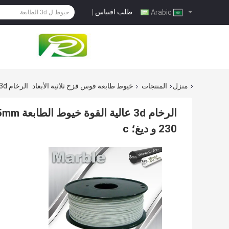
طلب اقتباس
|
Arabic
منزل
المنتجات
خيوط طابعة قوس قزح ثلاثية الأبعاد
الرخام 3d عالية القوة خيوط الطابعة 3mm / 1.75mm، درجة حرارة الطباعة 200 و ديغ؛ C - 230 و ديغ؛ C
230 و ديغ؛ c