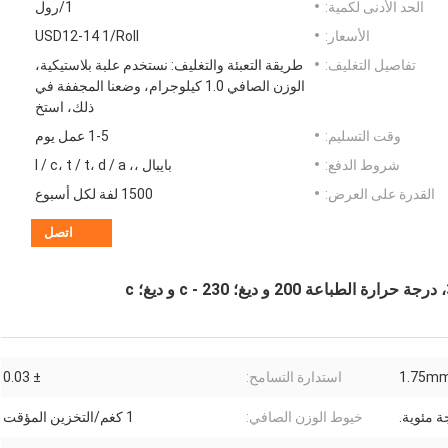
الحد الأدنى لكمية:
1/رول
الأسعار:
USD12-14 1/Roll
تفاصيل التغليف:
طريقة التعبئة والتغليف: نستخدم علبة بلاستيكية،
الوزن الصافي 1.0 كيلوجرام، وضعنا المجففة في
ذلك، استخ
وقت التسليم:
1-5 عمل يوم
شروط الدفع:
بايبال ،، l / c، t / t، d / a
القدرة على العرض:
1500 لفة لكل أسبوع
اتصل
استدارة التسامح:
± 0.03
خيوط الوزن الصافي:
1 كغم/التخزين المؤقت