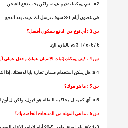
a2: نعم، يمكننا تقديم عينة، ولكن يجب دفع للشحن.
في غضون أيام 1-3 سوف نرسل لك عينة، بعد الدفع
س
3
: أي نوع من الدفع سيكون أفضل؟
a 3: l / c، t / t، بالباي، الخ.
س
4
: كيف يمكنك إثبات الائتمان عملك وجعل عملي آم
a 4: هل يمكن استخدام ضمان تجارة بابا لدفعتك، إذا التسليم هو لا تطابق العقد، ضمان التجارة ستكون آمنة لأموالك.
س
5
: ما هو موك؟
a 5: أي كمية ل محاكمة النظام هو قبول، ولكن ل أوم الخدمة، وموك هو 200-500 قطع لكل نموذج.
س
6
: ما هي المهلة من المنتجات الخاصة بك؟
a6: 1-3 أيام لعينة أوامر.
5-20
أيام لأوامر الإنتاج ال