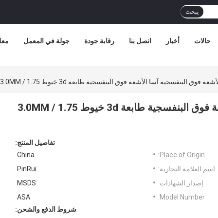
يبحث
حالات
أخبار
اتصل بنا
رقابة جودة
جولة في المعمل
معل
فوق البنفسجية آسا الأشعة فوق البنفسجية طابعة 3d خيوط 1.75 / 3.0MM خيوط الطباعة 3D
المضادة الأشعة فوق البنفسجية آسا الأشعة فوق البنفسجية طابعة 3d خيوط 1.75 / 3.0MM
تفاصيل المنتج:
China
Place of Origin:
اسم العلامة التجارية:
PinRui
إصدار الشهادات:
MSDS
ASA
Model Number:
شروط الدفع والشحن: