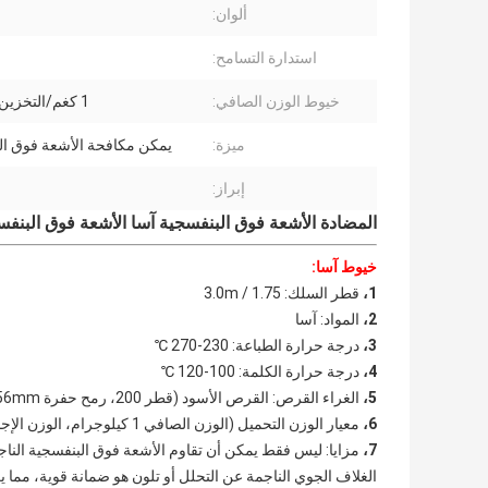
ألوان:
استدارة التسامح:
خيوط الوزن الصافي:
1 كغم/التخزين المؤقت
ميزة:
يمكن مكافحة الأشعة فوق ال
إبراز:
المضادة الأشعة فوق البنفسجية آسا الأشعة فوق البنفسجية طابعة 3d خيوط 1.75 / .0MM
خيوط آسا:
1،
قطر السلك: 1.75 / 3.0m
2،
المواد: آسا
3،
درجة حرارة الطباعة: 230-270 ℃
4،
درجة حرارة الكلمة: 100-120 ℃
5،
الغراء القرص: القرص الأسود (قطر 200، رمح حفرة 56mm)
6،
معيار الوزن التحميل (الوزن الصافي 1 كيلوجرام، الوزن الإجمالي 1.3 كيلوجرام)
7،
مزايا: ليس فقط يمكن أن تقاوم الأشعة فوق البنفسجية النا
الغلاف الجوي الناجمة عن التحلل أو تلون هو ضمانة قوية، مما ي