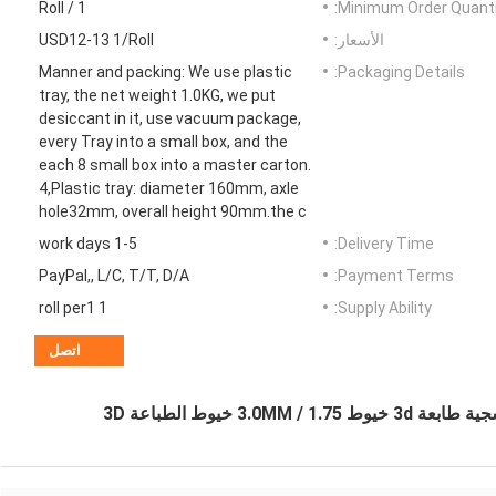
1 / Roll
Minimum Order Quanti
الأسعار:
USD12-13 1/Roll
Manner and packing: We use plastic
Packaging Details:
tray, the net weight 1.0KG, we put
desiccant in it, use vacuum package,
every Tray into a small box, and the
each 8 small box into a master carton.
4,Plastic tray: diameter 160mm, axle
hole32mm, overall height 90mm.the c
1-5 work days
Delivery Time:
PayPal,, L/C, T/T, D/A
Payment Terms:
1 roll per1
Supply Ability:
اتصل
3 خيوط الطباعة 3D