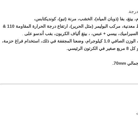
، بيتغ، بفا (ذوبان المياه)، الخشب، مرنة (تبو)، كونديكتابس،
توهج في الظلام، مضان، تغيير اللون، تغيير الضوء، لهب، خيوط معدنية، مركب البوليمر (مثل الحرير)، ارتفاع درجة الحرارة المقاومة 110 &
.
1.75 و 3.003. باكينغ: نستخدم البلاستيك بكرة، الوزن الصافي 1.0 كيلوجرام، وضعنا المجففة في ذلك، استخدام فراغ حزمة،