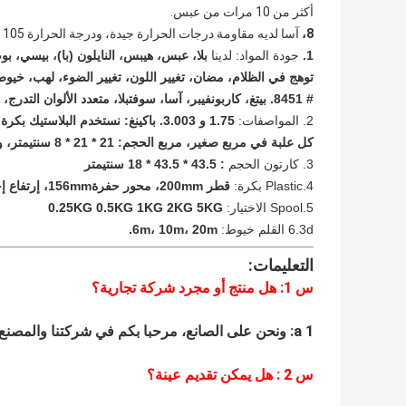
أكثر من 10 مرات من عبس.
8،
آسا لديه مقاومة درجات الحرارة جيدة، ودرجة الحرارة 105 درجة.
1.
جودة المواد: لدينا
بلا، عبس، هيبس، النايلون (با)، بيسي، بوم
# 8451. بيتغ، كاربونفيبر، آسا، سوفتبلا، متعدد الألوان التدرج، السيراميك، بيسي + عبس، ، بيتغ ألياف الكربون، بفب أندسو على
2. المواصفات:
كل علبة في مربع صغير، مربع الحجم: 21 * 21 * 8 سنتيمتر، و كل 8 مربع صغير في الكرتون الرئيسي.
3. كارتون الحجم
: 43.5 * 43.5 * 18 سنتيمتر
4.Plastic بكرة:
قطر 200mm، محور حفرة156mm، إرتفاع إجمالي 70mm.
5.Spool الاختيار:
0.25KG 0.5KG 1KG 2KG 5KG
6.3d القلم خيوط:
6m، 10m، 20m.
التعليمات:
س 1: هل منتج أو مجرد شركة تجارية؟
a 1: ونحن على الصانع، مرحبا بكم في شركتنا والمصنع.
س
2
: هل يمكن تقديم عينة؟