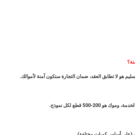
نة؟
ضخم (على أساس كميات مختلفة).