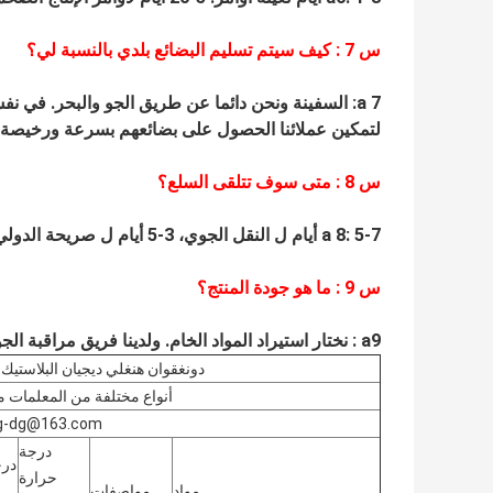
س
7
: كيف سيتم تسليم البضائع بلدي بالنسبة لي؟
a 7: السفينة ونحن دائما عن طريق الجو والبحر.
في نفس
لتمكين عملائنا الحصول على بضائعهم بسرعة ورخيصة.
س
8
: متى سوف تتلقى السلع؟
a 8: 5-7 أيام ل النقل الجوي، 3-5 أيام ل صريحة الدولي.
س
9
: ما هو جودة المنتج؟
a9
:
نختار استيراد المواد الخام.
ولدينا فريق مراقبة الج
دونغقوان هنغلي ديجيان البلاستيك 
أنواع مختلفة من المعلمات م
ng-dg@163.com
درجة
درج
حرارة
مواد
مواصفات