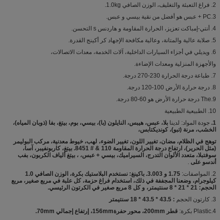
2. فراغ التعبئة والتغليف، الوزن الصافي 1.0kg.
3.PC + عبس هو أفضل من نقية بيسي و عبس.
4. أنتي-إمباكت تعزيز، الحرارة المقاومة و هاردنس s التحسن.
5. صلابة عالية والمتانة، وعالية مكافحة الإجهاد كر أكينج القدرة.
6. ويديلي في أجزاء السيارات الداخلية، آلات الخدمة، معدات الاتصالات،
والأجهزة المنزلية ومعدات الإضاءة.
7. طباعة درجة الحرارة 230-270 درجة.
8. درجة حرارة الأرض 100-120 درجة.
9.The درجة حرارة الأرض هو 60-80 درجة.
10. الطبيعية الطبيعية
1.
جودة المواد: لدينا
بلا، عبس، هيبس، النايلون (با)، بيسي، بوم، بيتغ، بفا (ذوبان المياه)،
الخشب، مرنة (تبو)، كونديكتابس،
توهج في الظلام، مضان، تغيير اللون، تغيير الضوء، لهب، خيوط معدنية، مركب البوليمر
(مثل الحرير)، ارتفاع درجة الحرارة المقاومة 110 & # 8451. بيتغ، كاربونفيبر، آسا،
سوفتبلا، متعدد الألوان التدرج، السيراميك، بيسي + عبس، ، بيتغ ألياف الكربون، بفب
أندسو على
.
2. المواصفات:
1.75 و 3.003. باكينغ: نستخدم البلاستيك بكرة، الوزن الصافي 1.0
كيلوجرام، وضعنا المجففة في ذلك، استخدام فراغ حزمة، كل علبة في مربع صغير، مربع
الحجم: 21 * 21 * 8 سنتيمتر، و كل 8 مربع صغير في الكرتون الرئيسي.
3. كارتون الحجم
: 43.5 * 43.5 * 18 سنتيمتر
4.Plastic بكرة:
قطر 200mm، محور حفرة156mm، إرتفاع إجمالي 70mm.