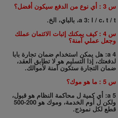
س
3
: أي نوع من الدفع سيكون أفضل؟
a 3: l / c، t / t، بالباي، الخ.
س
4
: كيف يمكنك إثبات الائتمان عملك
وجعل عملي آمنة؟
a 4: هل يمكن استخدام ضمان تجارة بابا
لدفعتك، إذا التسليم هو لا تطابق العقد،
ضمان التجارة ستكون آمنة لأموالك.
س
5
: ما هو موك؟
a 5: أي كمية ل محاكمة النظام هو قبول،
ولكن ل أوم الخدمة، وموك هو 200-500
قطع لكل نموذج.