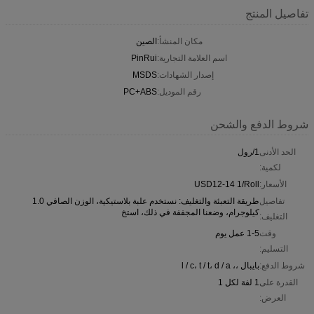
تفاصيل المنتج
مكان المنشأ:
الصين
اسم العلامة التجارية:
PinRui
إصدار الشهادات:
MSDS
رقم الموديل:
PC+ABS
شروط الدفع والشحن
الحد الأدنى
1/رول
لكمية:
الأسعار:
USD12-14 1/Roll
تفاصيل
طريقة التعبئة والتغليف: نستخدم علبة بلاستيكية، الوزن الصافي 1.0
كيلوجرام، وضعنا المجففة في ذلك، استخ
التغليف:
وقت
1-5 عمل يوم
التسليم:
شروط الدفع:
بايبال ،، l / c، t / t، d / a
القدرة على
1 لفة لكل 1
العرض: