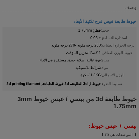
وصف
خيوط طابعة قوس قزح ثلاثية الأبعاد
حجم:
قطر: 1.75mm
استدارة التسامح:
± 0.03
درجة الحرارة الطباعة:
230 درجة مئوية -270 درجة مئوية.
خيوط الوزن الصافي:
1 كغم/التخزين المؤقت
ميزة:
قوة عالية، صلابة جيدة، مستقرة في الأداء
مواد:
شرائط بلاستيكية
الوزن الإجمالي:
1.3KG / بكرة
خيوط ل 3d الطابعة، 3d خيوط الطباعة
3d printing filament
تسليط الضوء:
,
خيوط طابعة 3d من بيسي / عبس خيوط 3mm
1.75mm
بيسي + عبس خيوط:
1. المواصفات هي 1.75.